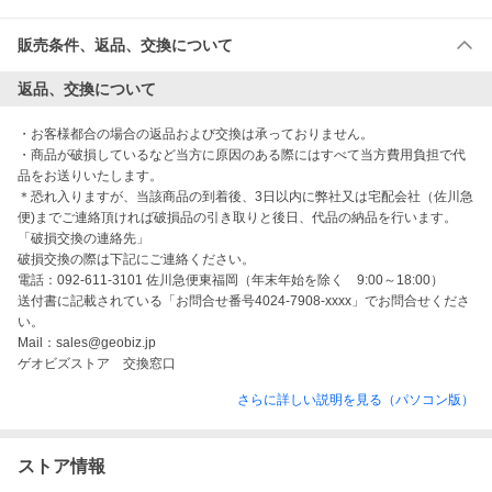
販売条件、返品、交換について
返品、交換について
・お客様都合の場合の返品および交換は承っておりません。

・商品が破損しているなど当方に原因のある際にはすべて当方費用負担で代
品をお送りいたします。 

＊恐れ入りますが、当該商品の到着後、3日以内に弊社又は宅配会社（佐川急
便)までご連絡頂ければ破損品の引き取りと後日、代品の納品を行います。

「破損交換の連絡先」

破損交換の際は下記にご連絡ください。

電話：092-611-3101 佐川急便東福岡（年末年始を除く　9:00～18:00）

送付書に記載されている「お問合せ番号4024-7908-xxxx」でお問合せくださ
い。

Mail：sales@geobiz.jp

ゲオビズストア　交換窓口
さらに詳しい説明を見る（パソコン版）
ストア情報