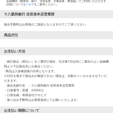
金融機関（郵便局、銀行、信用金庫、労働金庫、農漁協）でご利用いただけます。
詳細については
ヘルプ
をご参照ください。
十八親和銀行 佐世保本店営業部
振込手数料はお客様のご負担となりますのでご了承ください。
商品代引
お支払い方法
・銀行振込（前払い）をご選択の場合、注文後7日以内にご都合のよい金融機
関より下記振込先にお振込ください。

  商品は入金確認後の出荷となります。

※10日を過ぎて振込みが確認できない場合は、自動キャンセルをさせていた
だきます。

・振込先銀行名　：十八親和銀行 佐世保本店営業部

・口座番号：普通　2433411

・口座名義：有限会社ゲオビズ

お支払い期限について