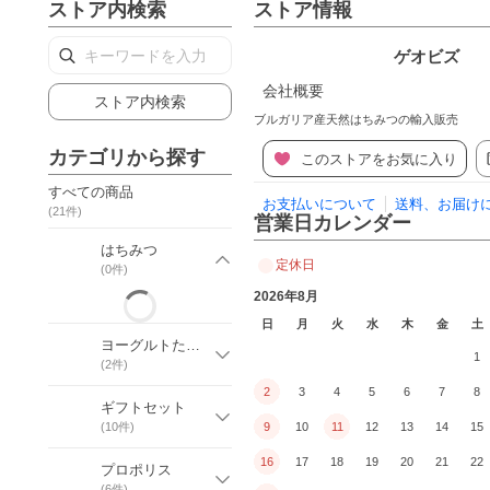
ストア内検索
ストア情報
ゲオビズ
会社概要
ストア内検索
ブルガリア産天然はちみつの輸入販売
カテゴリから探す
このストアをお気に入り
すべての商品
お支払いについて
送料、お届け
(
21
件)
営業日カレンダー
はちみつ
定休日
(
0
件)
2026年8月
日
月
火
水
木
金
土
ヨーグルトたね菌（スターターカルチャー）
1
(
2
件)
2
3
4
5
6
7
8
ギフトセット
(
10
件)
9
10
11
12
13
14
15
16
17
18
19
20
21
22
プロポリス
(
6
件)