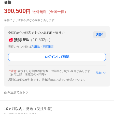
価格
390,500
円
送料無料
（
全国一律
）
条件により送料が異なる場合があります。
全額PayPay残高で支払い&LINEと連携で
内訳
獲得
5
%
（
10,502
pt）
獲得のうち4.5%は
利用先・期間限定
ログインして確認
ご注意
表示よりも実際の付与数・付与率が少ない場合があります
詳細
（付与上限、未確定の付与等）
原則税抜価格が対象です。特典詳細は内訳でご確認ください。
条件達成でおトク
10ヵ月以内に発送（受注生産）