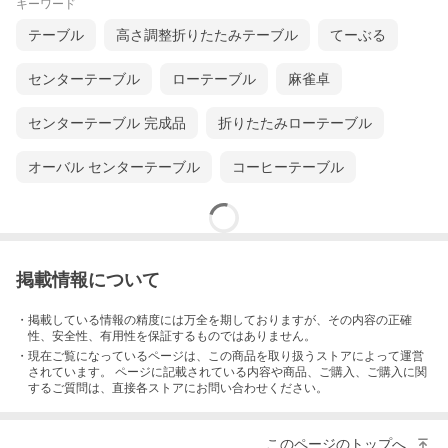
キーワード
テーブル
高さ調整折りたたみテーブル
てーぶる
センターテーブル
ローテーブル
麻雀卓
革製品の品質を左右すると言っても過言ではない、縫製作業は全
す。
これにより縫製箇所の品質管理を徹底しています。
センターテーブル 完成品
折りたたみローテーブル
縫製作業はやはり女性の方が向いているようで、担当者は女性ば
オーバル センターテーブル
コーヒーテーブル
掲載情報について
・掲載している情報の精度には万全を期しておりますが、その内容の正確
性、安全性、有用性を保証するものではありません。
・現在ご覧になっているページは、この
商品
を取り扱うストアによって運営
されています。 ページに記載されている内容
や商品、ご購入
、ご購入に関
するご質問は、直接各ストアにお問い合わせください。
このページのトップへ