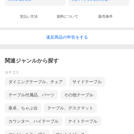
支払い方法
送料について
販売条件
違反
商品の
申告をする
関連ジャンルから探す
カテゴリ
ダイニングテーブル、チェア
サイドテーブル
テーブル付属品、パーツ
その他テーブル
フィレンツェは非常に品質の高い革を生産している場所としても
座卓、ちゃぶ台
テーブル、デスクマット
製品に使用する前に、革に傷が付いていないか、革に硬い部分が
ックします。
問題とされた箇所には問題別に異なる色のテープでマーキングを
カウンター、ハイテーブル
ナイトテーブル
い箇所へと使用されます。