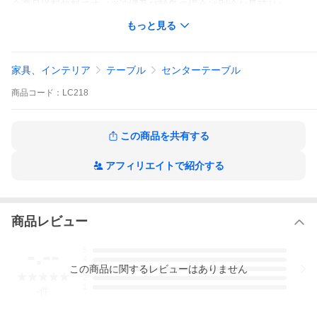
全商品送料無料です（※沖縄及び離島の場合は別途お見積り）
もっと見る
【注意事項】
こちらの商品はイタリアでの受注生産対応商品となり、ご注文タ
イミングによって3〜6か月お時間を頂戴します。
家具、インテリア
テーブル
センターテーブル
商品
コード：
LC218
この商品を共有する
アフィリエイトで紹介する
商品レビュー
-.--
5
4
この
商品
に関するレビューはありません
3
2
1
-
件