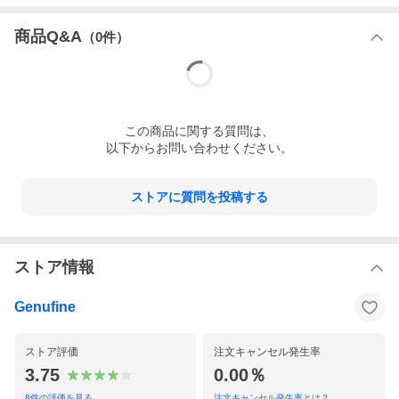
商品Q&A
（
0
件）
この
商品
に関する質問は、
以下からお問い合わせください。
スティールライン社は『芸術の街』として知られるフィレンツェ
フィレンツェを訪れると、多くの歴史建造物に囲まれ、イタリア
ます。
ストアに質問を投稿する
中心街から車で1時間弱行ったところにある工場群の一角にステ
工場群の回りは非常に緑が多く、トスカーナ地方独特の美しい景
ストア情報
Genufine
ストア評価
注文キャンセル発生率
3.75
0.00％
8
件の評価を見る
注文キャンセル発生率とは？