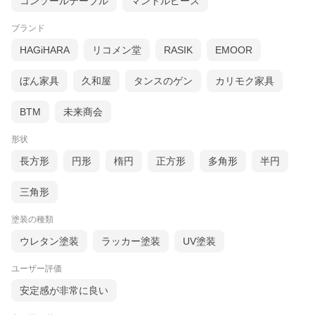
コンソールテーブル
マントルピース
ブランド
HAGiHARA
リコメン堂
RASIK
EMOOR
ぼん家具
久和屋
タンスのゲン
カリモク家具
BTM
未来商会
形状
長方形
円形
楕円
正方形
多角形
半円
三角形
塗装の種類
ウレタン塗装
ラッカー塗装
UV塗装
ユーザー評価
安定感が非常に良い