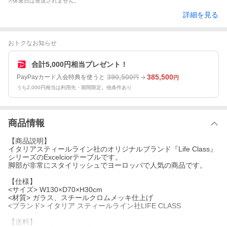
※休業日は発送されません。
詳細を見る
おトクなお知らせ
合計5,000円相当プレゼント！
390,500
385,500
PayPayカード入会特典を使うと
円
円
うち2,000円相当は利用先・期間限定。他条件あり
商品情報
【商品説明】
イタリアスティールライン社のオリジナルブランド『Life Class』
シリーズのExcelciorテーブルです。
脚部が非常にスタイリッシュでヨーロッパで人気の商品です。
【仕様】
<サイズ> W130×D70×H30cm
<材質> ガラス、スチールクロムメッキ仕上げ
<ブランド> イタリア スティールライン社LIFE CLASS
【送料】