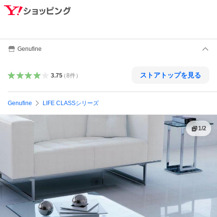
Genufine
ストアトップを見る
3.75
（
8
件
）
Genufine
LIFE CLASSシリーズ
1
/
2