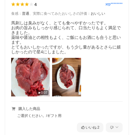
4
xrp********
食感
：
普通
、
実際に食べてみたおいしさの評価
：
おいしい
馬刺しは臭みがなく、とても食べやすかったです。

お肉の旨みもしっかり感じられて、口当たりもよく満足で
きました。

薬味や醤油との相性もよく、ご飯にもお酒にも合うと思い
ます。

とてもおいしかったですが、もう少し量があるとさらに嬉
しかったので星4にしました。
0:07
購入した商品
ご選択ください。/ギフト用
いいね
2