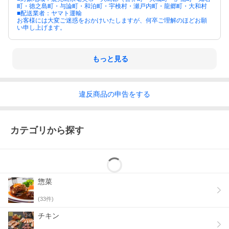
町・徳之島町・与論町・和泊町・宇検村・瀬戸内町・龍郷町・大和村
■配送業者：ヤマト運輸
お客様には大変ご迷惑をおかけいたしますが、何卒ご理解のほどお願
い申し上げます。
もっと見る
違反
商品の
申告をする
カテゴリから探す
惣菜
(
33
件)
チキン