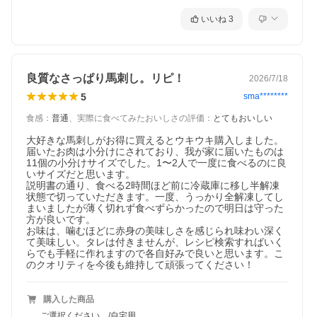
いいね
3
良質なさっぱり馬刺し。リピ！
2026/7/18
5
sma********
食感
：
普通
、
実際に食べてみたおいしさの評価
：
とてもおいしい
大好きな馬刺しがお得に買えるとウキウキ購入しました。
届いたお肉は小分けにされており、我が家に届いたものは
11個の小分けサイズでした。1〜2人で一度に食べるのに良
いサイズだと思います。

説明書の通り、食べる2時間ほど前に冷蔵庫に移し半解凍
状態で切っていただきます。一度、うっかり全解凍してし
まいましたが薄く切れず食べずらかったので明日は守った
方が良いです。

お味は、噛むほどに赤身の美味しさを感じられ味わい深く
て美味しい。タレは付きませんが、レシピ検索すればいく
らでも手軽に作れますので各自好みで良いと思います。こ
のクオリティを今後も維持して頑張ってください！
購入した商品
ご選択ください。/自宅用