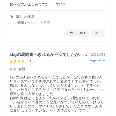
食べるのが楽しみです(´ー｀*)ｳﾝｳﾝ
購入した商品
ご選択ください。/自宅用
いいね
1
1kgの馬肉食べきれるか不安でしたが、…
2025/4/18
4
min********
食感
：
普通
1kgの馬肉食べきれるか不安でしたが、全て赤身と食べき
りサイズでパウチ処理されているのでとても便利でした。

味は、臭みもなくおいしくいただきました。生で食べた
り、たたきにしてみたり、焼肉で食べたりバリエーション
豊富な食べ方ができました。

お肉の味はとてもよかったのですが、梱包されていたビニ
ール袋がタバコ臭のような臭いがついていたので、びっく
りしましたので、マイナス1とさせていただきます。お肉
に臭いはうつっていなかったのでよかったです。