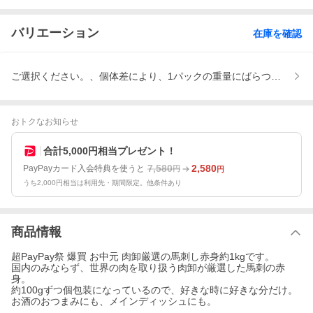
バリエーション
在庫を確認
ご選択ください。、個体差により、1パックの重量にばらつきがござい
おトクなお知らせ
合計5,000円相当プレゼント！
7,580
2,580
PayPayカード入会特典を使うと
円
円
うち2,000円相当は利用先・期間限定。他条件あり
商品情報
超PayPay祭 爆買 お中元 肉卸厳選の馬刺し赤身約1kgです。
国内のみならず、世界の肉を取り扱う肉卸が厳選した馬刺の赤
身。
約100gずつ個包装になっているので、好きな時に好きな分だけ。
お酒のおつまみにも、メインディッシュにも。