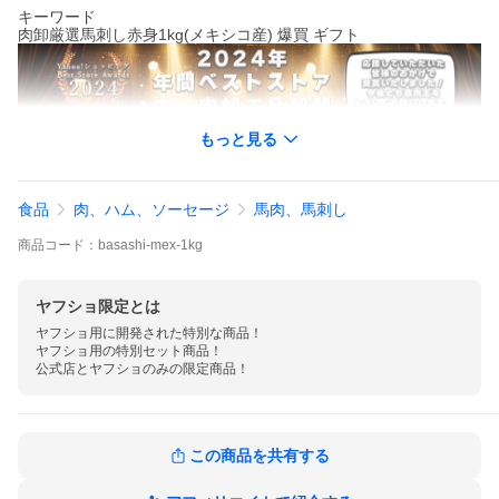
キーワード
肉卸厳選馬刺し赤身1kg(メキシコ産) 爆買 ギフト
もっと見る
食品
肉、ハム、ソーセージ
馬肉、馬刺し
商品
コード：
basashi-mex-1kg
ヤフショ限定とは
ヤフショ用に開発された特別な商品！

ヤフショ用の特別セット商品！

公式店とヤフショのみの限定商品！
この商品を共有する