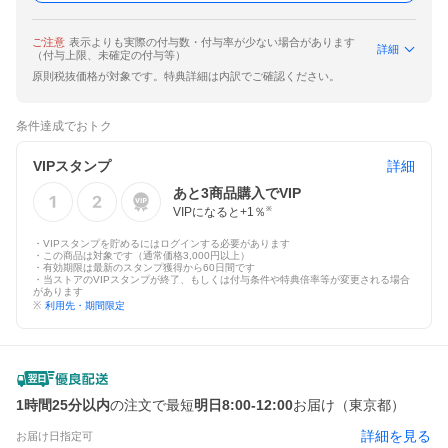
ご注意
表示よりも実際の付与数・付与率が少ない場合があります
詳細
（付与上限、未確定の付与等）
原則税抜価格が対象です。特典詳細は内訳でご確認ください。
条件達成でおトク
VIPスタンプ
詳細
あと
3
商品購入でVIP
VIPになると+
1
％
※
・VIPスタンプを貯めるにはログインする必要があります
・この商品は対象です（通常価格3,000円以上）
・有効期限は最新のスタンプ獲得から60日間です
・当ストアのVIPスタンプが終了、もしくは付与条件や特典倍率等が変更される場合
があります
※
利用先・期間限定
1時間25分以内
の注文で最短
明日8:00-12:00
お届け（東京都）
詳細を見る
お届け日指定可