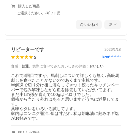
購入した商品
ご選択ください。/ギフト用
いいね
4
リピーターです
2026/1/18
5
kzm********
食感
：
普通
、
実際に食べてみたおいしさの評価
：
おいしい
これで3回目ですが、馬刺しについて詳しくも無く､高級馬
刺しを食べたことがないのであくまで主観です。

半解凍で切り分け後に濡らしてきつく絞ったキッチンペー
パーで包み解凍しながら血を除去していただいてます。

まだ小1の孫が喜んで100gはペロリでした。

価格から当たり外れはあると思いますがうちは満足してま
す。

薬味やタレをいろいろ試してます。

家内はニンニク醤油､孫は甘だれ､私は胡麻油に刻みネギ塩
がお好みです。
購入した商品