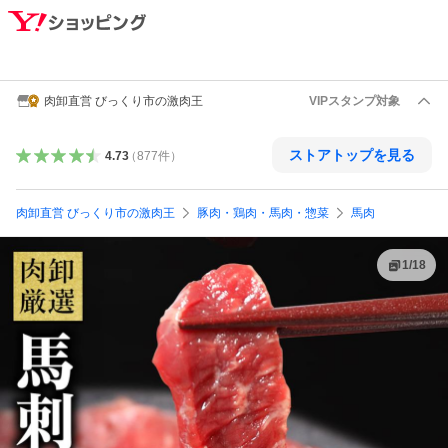
肉卸直営 びっくり市の激肉王
VIPスタンプ対象
ストアトップを見る
4.73
（
877
件
）
肉卸直営 びっくり市の激肉王
豚肉・鶏肉・馬肉・惣菜
馬肉
1
/
18