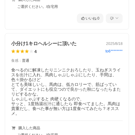
ご選択ください。/自宅用
いいね
0
小分け1キロヘルシーに頂いた
2025/8/18
4
to6********
食感
：
普通
食べるのに解凍したりニンニクおろしたり、玉ねぎスライ
スを出汁に入れ、馬肉しゃぶしゃぶにしたり、手間は、
色々掛かるけど 

とても美味しいし、馬肉は、低カロリーで、筋ばってい
て、ダイエットにも役立つので良かった秋になったらまた
リピするかな。

しゃぶしゃぶすると 肉硬くなるので、

サッと、1度熱湯出汁に通したら 即食べてました。馬肉は
貴重だし、食べた事が無い方は1度食べてみたら？オスス
メ。
購入した商品