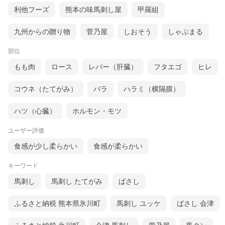
利他フーズ
熊本の味馬刺し屋
甲羅組
九州からの贈り物
菅乃屋
しおそう
しゃぶまる
部位
もも肉
ロース
レバー（肝臓）
フタエゴ
ヒレ
コウネ（たてがみ）
バラ
ハラミ（横隔膜）
ハツ（心臓）
ホルモン・モツ
ユーザー評価
食感が少し柔らかい
食感が柔らかい
キーワード
馬刺し
馬刺し たてがみ
ばさし
ふるさと納税 熊本県氷川町
馬刺し ユッケ
ばさし 会津