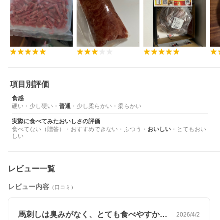
項目別評価
食感
硬い
・
少し硬い
・
普通
・
少し柔らかい
・
柔らかい
実際に食べてみたおいしさの評価
食べてない（贈答）
・
おすすめできない
・
ふつう
・
おいしい
・
とてもおい
しい
レビュー一覧
レビュー内容
（口コミ）
馬刺しは臭みがなく、とても食べやすかっ…
2026/4/2