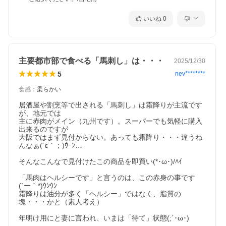
いいね
0
主要都市部で食べる「馬刺し」は・・・
2025/12/30
5
nev********
食感
：
柔らかい
居酒屋や割烹等で出される「馬刺し」は霜降りが主流です
が、地元では

主に赤肉がメイン（九州です）。スーパーでも気軽に購入
出来るのですが

大阪ではまず見付からない。あっても霜降り・・・違うね
んなぁ(´ε｀；)ｳｰﾝ…

そんなこんなで見付けたこの商品を即買い(*･ω･)/ﾊｲ

「馬肉はヘルシーです」と言うのは、この赤身の事です
(´ー｀*)ｳﾝｳﾝ

霜降りは油分が多く「ヘルシー」ではなく、脂質の
塊・・・かと（素人考え）

年明け用にと妻に言われ、いまは「待て」状態(;´･ω･)
