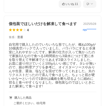
いいね
11
個包装でほしいだけを解凍して食べます
2025/5/28
4
rqs********
食感
：
普通
自宅用で購入したのでいろいろな形でしたが、概ね100gが
10個真空パックで入っていました。バラバラにすると冷凍
室に入れやすかったです。解凍の仕方が入って無かったの
で家族3人なので食べる1時間前から3袋水につけて更に水
を取り替えて半解凍でとりあえず2袋スライスしました。
お皿に盛り付けていくと100gもいい感じです。タレが無い
ので、娘が料理アプリを参考に、オイスターソースやみり
んや生姜、醤油、塩などを混ぜて作ってくれました。夫の
リクエストだったので喜んで食べました。ちょっと筋が硬
いかな〜というので1袋分は繊維を断ち切るように細めに
切ると食べやすくなりました。個包装なのでほしいときに
また解凍して食べます!
購入した商品
ご選択ください。/自宅用