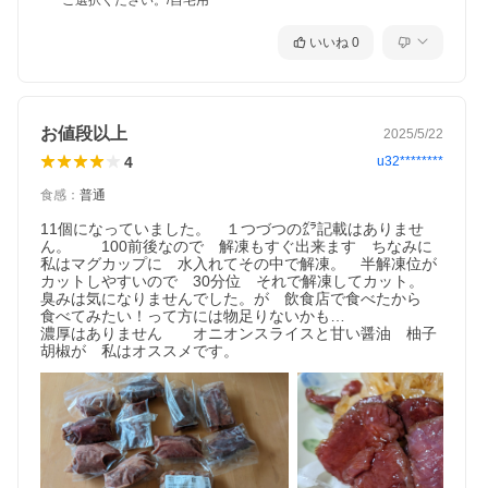
ご選択ください。/自宅用
いいね
0
お値段以上
2025/5/22
4
u32********
食感
：
普通
11個になっていました。　１つづつの㌘記載はありませ
ん。　　100前後なので　解凍もすぐ出来ます　ちなみに
私はマグカップに　水入れてその中で解凍。　半解凍位が
カットしやすいので　30分位　それで解凍してカット。　
臭みは気になりませんでした。が　飲食店で食べたから　
食べてみたい！って方には物足りないかも…

濃厚はありません　　オニオンスライスと甘い醤油　柚子
胡椒が　私はオススメです。