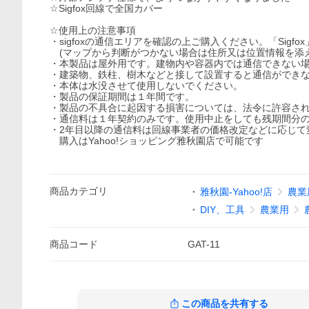
☆Sigfox回線で全国カバー
☆使用上の注意事項
・sigfoxの通信エリアを確認の上ご購入ください。「Sigfo
(マップから判断がつかない場合は住所又は位置情報を
・本製品は屋外用です。建物内や容器内では通信できない
・建築物、鉄柱、樹木などと接して設置すると通信ができ
・本体は水没させて使用しないでください。
・製品の保証期間は１年間です。
・製品の不具合に起因する損害については、法令に許容され
・通信料は１年契約のみです。使用中止をしても残期間分
・2年目以降の通信料は回線事業者の価格改定などに応じて
購入はYahoo!ショッピング雅秋園店で可能です
商品
カテゴリ
雅秋園-Yahoo!店
農業
DIY、工具
農業用
商品
コード
GAT-11
この商品を共有する