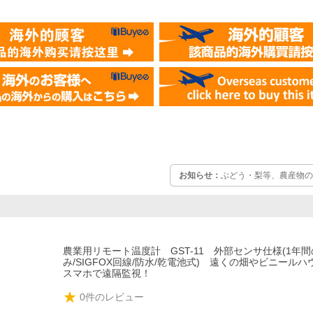
お知らせ：
ぶどう・梨等、農産物の
農業用リモート温度計 GST-11 外部センサ仕様(1年
み/SIGFOX回線/防水/乾電池式) 遠くの畑やビニール
スマホで遠隔監視！
0
件のレビュー