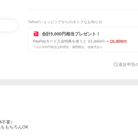
Yahoo!ショッピングからのオトクなお知らせ
合計5,000円相当プレゼント！
21,800
16,800
PayPayカード入会特典を使うと
円
円
うち2,000円相当は利用先・期間限定。他条件あり
違反申告
fi不要）
ももちろんOK