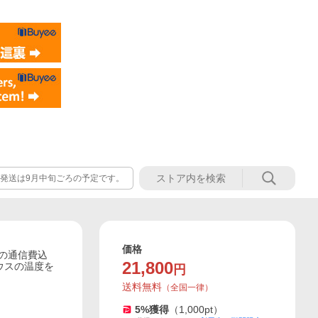
発送は9月中旬ごろの予定です。
価格
間の通信費込
21,800
ハウスの温度を
円
送料無料
（
全国一律
）
5
%獲得
（
1,000
pt）