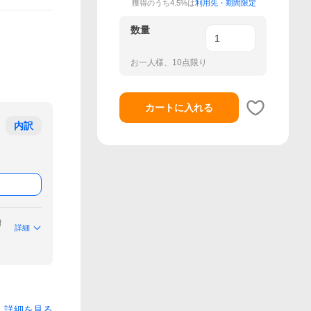
獲得のうち4.5%は
利用先・期間限定
数量
お一人様、10点限り
カートに入れる
内訳
付
詳細
詳細を見る