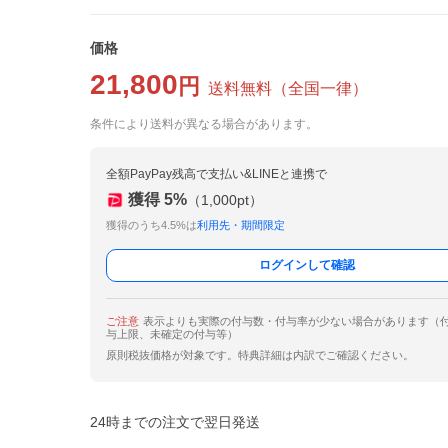
価格
21,800
円
送料無料
（
全国一律
）
条件により送料が異なる場合があります。
全額PayPay残高で支払い&LINEと連携で
獲得
5
%
（
1,000
pt）
獲得のうち4.5%は
利用先・期間限定
ログインして確認
ご注意
表示よりも実際の付与数・付与率が少ない場合があります（
与上限、未確定の付与等）
原則税抜価格が対象です。特典詳細は内訳でご確認ください。
24時までの注文で翌日発送