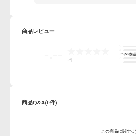
商品
レビュー
5
-.--
4
この
商
3
2
-
件
1
商品Q&A
(
0
件)
この
商品
に関する