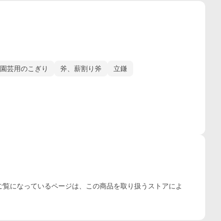
園芸用のこぎり
斧、薪割り斧
立鎌
ご覧になっているページは、この
商品
を取り扱うストアによ