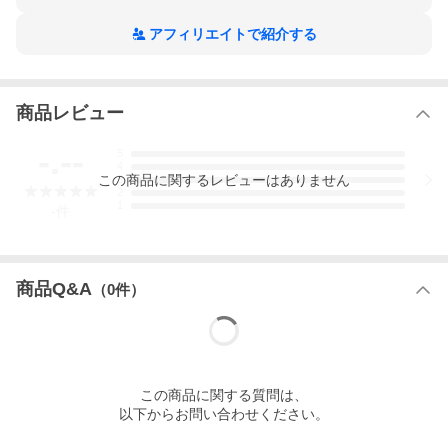
グリル調理タイマー
アフィリエイトで紹介する
調理油過熱防止装置/立消え安全装置/焦げつき消火機能
コンロ・グリル消し忘れ消火機能
フレームトラップ・グリル過熱防止機能
点火確認(コンロ/グリル)
ロック
商品レビュー
カスタマイズ機能
レンジフード連動機能
-.--
5
鍋なし検知機能
4
この
商品
に関するレビューはありません
感震停止機能
3
2
1
-
件
ラ・クックグラン
商品Q&A
（
0
件）
この
商品
に関する質問は、
以下からお問い合わせください。