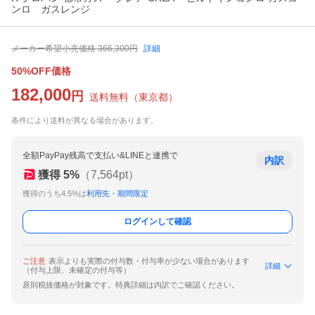
ンロ ガスレンジ
メーカー希望小売価格
366,300
円
詳細
50%OFF価格
182,000
円
送料無料
（
東京都
）
条件により送料が異なる場合があります。
全額PayPay残高で支払い&LINEと連携で
内訳
獲得
5
%
（
7,564
pt）
獲得のうち4.5%は
利用先・期間限定
ログインして確認
ご注意
表示よりも実際の付与数・付与率が少ない場合があります
詳細
（付与上限、未確定の付与等）
原則税抜価格が対象です。特典詳細は内訳でご確認ください。