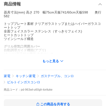
商品情報
器具寸法(mm) 高さ 270 幅75cm天板741/60cm天板598 奥行
582
トッププレート素材 クリアガラストップまたはハイパーガラスコ
ートトップ
全面フェイスカラー ステンレス（すっきりフェイス)
ヒートカットトップ
ツインシールド構造
グリル排気口周囲カバー
自動調理ガイド機能(アプリ)
(あぶり)高温炒め機能 左右コンロ
コンロ調理タイマー 1〜120分（左右同時可）
もっと見る
温度キープ機能 130〜220℃（10段階）左右コンロ
炊込み/炊飯/おかゆ
湯沸し機能
家電
キッチン家電
ガステーブル、コンロ
煮込み機能
ビルトインガスコンロ
グリルタイプ 水なし両面焼
ラ・クック、ラ・クックグラン/ラ・クックグランポット対応
商品
コード：
pd-963wt-u60gh-torituke
ラ・クックグランオートメニュー機能
オートメニュー機能 姿焼・切身・干物
スムーズスライドレールグリル(クローズアシスト付き)
遠赤外線グリル
この商品を共有する