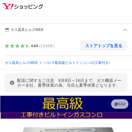
ガス器具ヒルズWEB
ストアトップを見る
4.64
（
1,510
件
）
ガス器具ヒルズWEB
パロマ最高級ビルトインコンロ(工事付き）
配送に関するご注意 8月8日～16日まで、ガス機器メー
カー全社、夏季休業の為、当店も夏季休業となります。
1
/
12