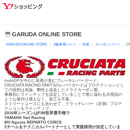
GARUDA ONLINE STORE
GARUDA ONLINE STORE
2輪車用パーツ
外装
カーボンパーツ
C
motoGPを中心に装着が進むブレーキレバーガード。
CRUCIATA RACING PARTSのレバーガードはプロテクションとし
ての役割は勿論、剛性も追及したドライカーボン製。
車種別にラインナップを設定していることで巷に溢れる汎用品の
ような後付け感もなく、加工も不要。
ストリートユースにも合わせて、クラッチレバー（左側）プロテ
クションもラインナップ。
2016年シーズンはFIM世界選手権で
YAMAHA Yart Racing
MV Agusta REPARTO CORCE
2チームをテクニカルパートナーとして実践採用が決定していま