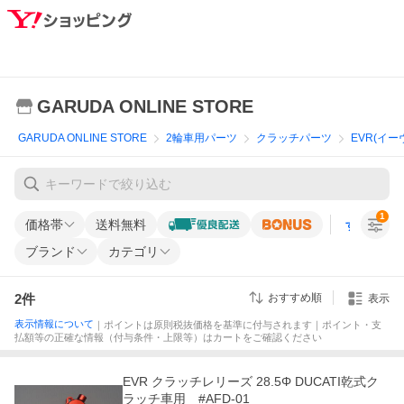
GARUDA ONLINE STORE
GARUDA ONLINE STORE
2輪車用パーツ
クラッチパーツ
EVR(イー
1
価格帯
送料無料
すべての条
ブランド
カテゴリ
2
件
おすすめ順
表示
表示情報について
｜ポイントは原則税抜価格を基準に付与されます｜ポイント・支
払額等の正確な情報（付与条件・上限等）はカートをご確認ください
EVR クラッチレリーズ 28.5Φ DUCATI乾式ク
ラッチ車用 #AFD-01