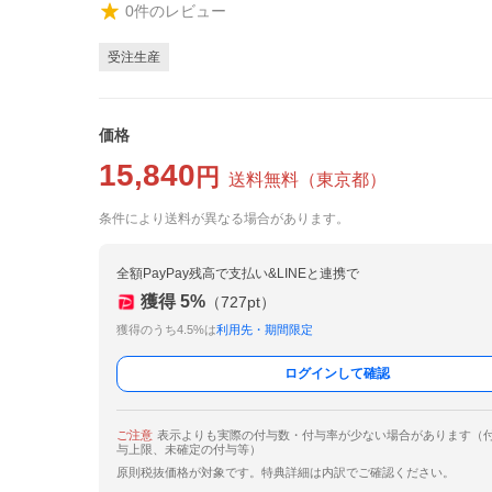
0
件のレビュー
受注生産
価格
15,840
円
送料無料
（
東京都
）
条件により送料が異なる場合があります。
全額PayPay残高で支払い&LINEと連携で
獲得
5
%
（
727
pt）
獲得のうち4.5%は
利用先・期間限定
ログインして確認
ご注意
表示よりも実際の付与数・付与率が少ない場合があります（
与上限、未確定の付与等）
原則税抜価格が対象です。特典詳細は内訳でご確認ください。