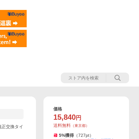
価格
15,840
円
送料無料
（
東京都
）
用 純正交換タイ
5
%獲得
（
727
pt）