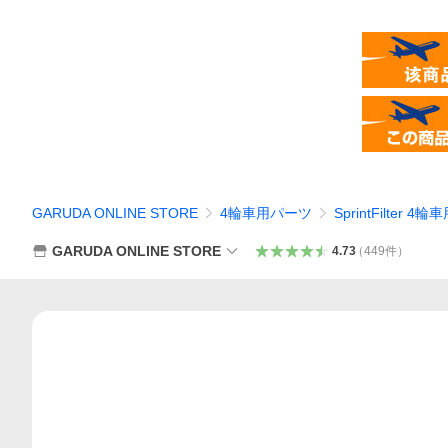
GARUDA ONLINE STORE
4輪車用パーツ
SprintFilter
GARUDA ONLINE STORE
4.73
（
449
件
）