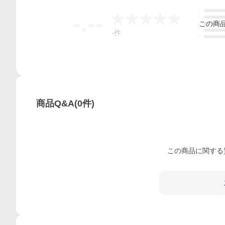
5
-.--
4
この
商
3
2
-
件
1
商品Q&A
(
0
件)
この
商品
に関する