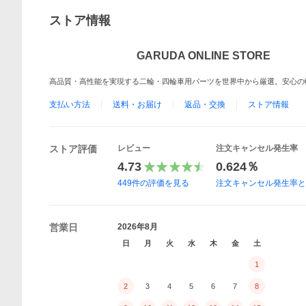
ストア情報
GARUDA ONLINE STORE
高品質・高性能を実現する二輪・四輪車用パーツを世界中から厳選。安心の
支払い方法
送料・お届け
返品・交換
ストア情報
ストア評価
レビュー
注文キャンセル発生率
4.73
0.624％
449
件の評価を見る
注文キャンセル発生率
営業日
2026年8月
日
月
火
水
木
金
土
1
2
3
4
5
6
7
8