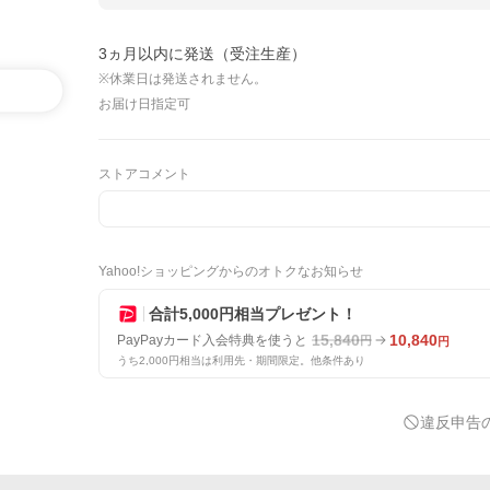
3ヵ月以内に発送（受注生産）
※休業日は発送されません。
お届け日指定可
ストアコメント
Yahoo!ショッピングからのオトクなお知らせ
合計5,000円相当プレゼント！
15,840
10,840
PayPayカード入会特典を使うと
円
円
うち2,000円相当は利用先・期間限定。他条件あり
違反申告