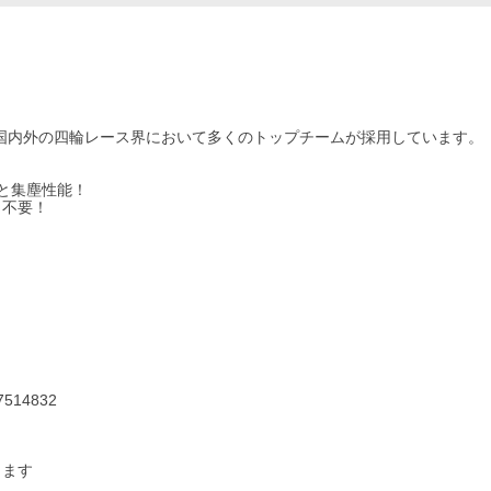
ど国内外の四輪レース界において多くのトップチームが採用しています。
と集塵性能！
も不要！
514832
ります