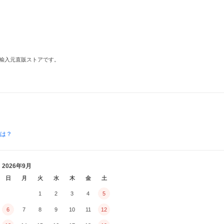
輸入元直販ストアです。
とは？
2026年9月
日
月
火
水
木
金
土
1
2
3
4
5
6
7
8
9
10
11
12