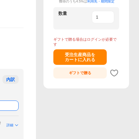
獲得のうち4.5%は
利用先・期間限定
数量
ギフトで贈る場合はログインが必要で
す
受注生産商品を
カートに入れる
ギフトで
贈る
内訳
付
詳細