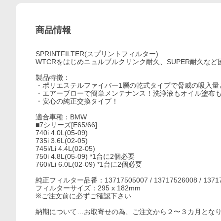
商品情報
SPRINTFILTER(スプリントフィルター)
WTCRをはじめニュルブルクリンク耐久、SUPER耐久な
製品特徴：
・ポリエステルファイバー1層の乾式タイプで脅威の吸入量
・エアーブローで簡単メンテナンス！洗浄液もオイル塗布
・安心の純正交換タイプ！
適合車種：BMW
■7シリーズ[E65/66]
740i 4.0L(05-09)
735i 3.6L(02-05)
745i/Li 4.4L(02-05)
750i 4.8L(05-09) *1台に2個必要
760i/Li 6.0L(02-09) *1台に2個必要
純正フィルター品番：13717505007 / 13717526008 / 13717
フィルターサイズ：295 x 182mm
※ご注文前に必ずご確認下さい
納期について…お取寄せの為、ご注文から２〜３カ月とな