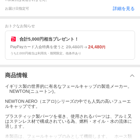
詳細を見る
お届け日指定可
おトクなお知らせ
合計5,000円相当プレゼント！
29,480
24,480
PayPayカード入会特典を使うと
円
円
うち2,000円相当は利用先・期間限定。他条件あり
商品情報
イギリス製の世界的に有名なフェールキャップの製造メーカー。
NEWTON(ニュートン)。
NEWTON AERO（エアロ)シリーズの中でも人気の高いフューエ
ルキャップです。
プラスティック製パーツを省き、使用されるパーツは、アルミ又
はステンレス材で構成されている為、燃料・オイル・水の流体に
適します。
本製品は、フェールキャップのみとして機能します。 ホース類