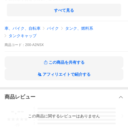
を接続する構造とはなっておりません。
フランジはアルミ製となり、アルミタンク等へ溶接して取り付け
すべて見る
使用する製品となります。
ホースを接続する場合は、フランジネック付きの製品をお選びく
車、バイク、自転車
バイク
タンク、燃料系
ださい。
タンクキャップ
商品
コード：
200-A2NSX
この商品を共有する
アフィリエイトで紹介する
商品レビュー
-.--
5
4
この
商品
に関するレビューはありません
3
2
1
-
件