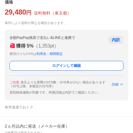
価格
29,480
円
送料無料
（
東京都
）
条件により送料が異なる場合があります。
全額PayPay残高で支払い&LINEと連携で
内訳
獲得
5
%
（
1,353
pt）
獲得のうち4.5%は
利用先・期間限定
ログインして確認
ご注意
表示よりも実際の付与数・付与率が少ない場合があります
詳細
（付与上限、未確定の付与等）
原則税抜価格が対象です。特典詳細は内訳でご確認ください。
条件達成でおトク
2ヵ月以内に発送（メーカー在庫）
※休業日は発送されません。