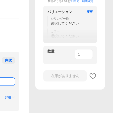
獲得のうち4.5%は
利用先・期間限定
バリエーション
変更
シリンダー径
選択してください
カラー
選択してください
数量
内訳
在庫がありません
付
詳細