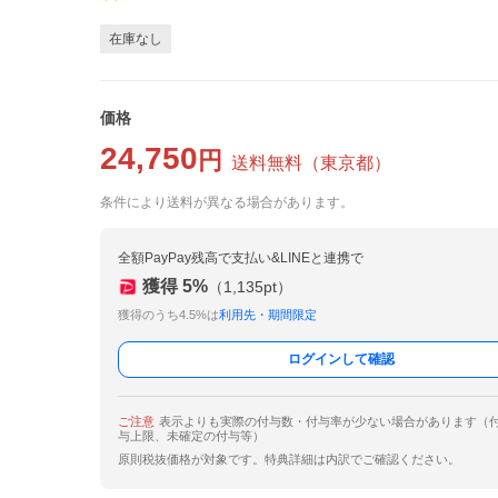
在庫なし
価格
24,750
円
送料無料
（
東京都
）
条件により送料が異なる場合があります。
全額PayPay残高で支払い&LINEと連携で
獲得
5
%
（
1,135
pt）
獲得のうち4.5%は
利用先・期間限定
ログインして確認
ご注意
表示よりも実際の付与数・付与率が少ない場合があります（
与上限、未確定の付与等）
原則税抜価格が対象です。特典詳細は内訳でご確認ください。