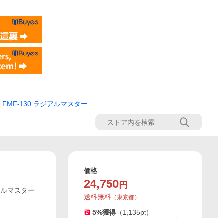
FMF-130 ラジアルマスター
価格
24,750
円
ジアルマスター
送料無料
（
東京都
）
5
%獲得
（
1,135
pt）