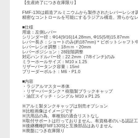
【生産終了につき在庫限り】
FMF-130は鍛造アルミニウムから製作されたレバーレシ
精密なコントロールを可能にするラジアル構造、滑らかな
■仕様
用途：左側レバー
シリンダー径：Φ14(9/16)14.28mm, Φ15(5/8)15.87mm
レバー長さ：ショートのみ(約187mm)＊ピボットシャフ
レバーレシオ調整：18ｍｍ・20mm
レバーポジション：28段階調整
対応ハンドルバー径：22.2mm（7/8インチ)のみ
ミラーホールサイズ：M10 x 1.25
リザーバータンク容量：15ml
ブリーダーボルト：M6・P1.0
■内容
・ラジアルマスター本体
・リザーバータンク＊樹脂製ブラックキャップ
・油圧スイッチ・シングル M10 x P1.25
※アルミ製タンクキャップは別売オプション
※比較画像はイメージです
※汎用品の為、車種別の適合リストなし
※取付サポートは行っておりません。有資格者のいる認証
※後継機種[FMF130S]と互換部品はありません
※廃盤につき在庫限り