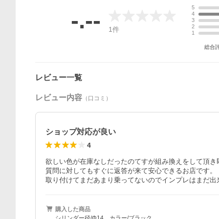
5
-.--
4
3
2
1
件
1
総合
レビュー一覧
レビュー内容
（口コミ）
ショップ対応が良い
4
欲しい色が在庫なしだったのてすが組み換えをして頂き即
質問に対してもすぐに返答が来て安心できるお店です。

取り付けてまだあまり乗ってないのでインプレはまだ出
購入した商品
シリンダー径/Φ14、カラー/ブラック