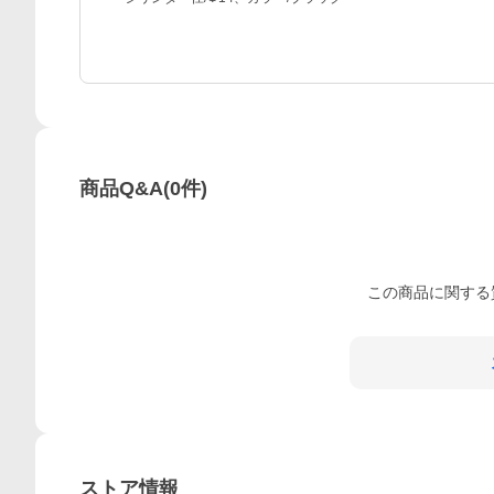
商品Q&A
(
0
件)
この
商品
に関する
ストア情報