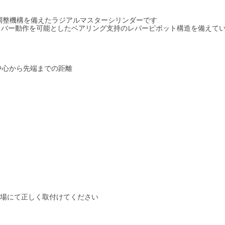
オ調整機構を備えたラジアルマスターシリンダーです
レバー動作を可能としたベアリング支持のレバーピボット構造を備えて
ト中心から先端までの距離
工場にて正しく取付けてください