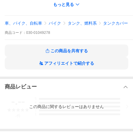
※表面は塗装前提のバフ研磨仕上げとなります。クリアコート塗
もっと見る
装などはご購入者様にて行って下さい
※スピードカーボン製品は別途タイラップでの固定や穴あけ加工
など必要となる場合がございます。予めご了承ください
車、バイク、自転車
バイク
タンク、燃料系
タンクカバー
商品
コード：
030-01049278
この商品を共有する
アフィリエイトで紹介する
商品レビュー
-.--
5
4
この
商品
に関するレビューはありません
3
2
1
-
件