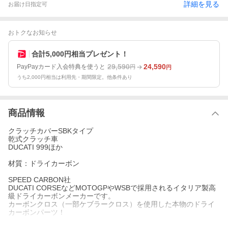
詳細を見る
お届け日指定可
おトクなお知らせ
合計5,000円相当プレゼント！
29,590
24,590
PayPayカード入会特典を使うと
円
円
うち2,000円相当は利用先・期間限定。他条件あり
商品情報
クラッチカバーSBKタイプ
乾式クラッチ車
DUCATI 999ほか
材質：ドライカーボン
SPEED CARBON社
DUCATI CORSEなどMOTOGPやWSBで採用されるイタリア製高
級ドライカーボンメーカーです。
カーボンクロス（一部ケブラークロス）を使用した本物のドライ
カーボンパーツ！