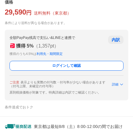
価格
29,590
円
送料無料
（
東京都
）
条件により送料が異なる場合があります。
全額PayPay残高で支払い&LINEと連携で
内訳
獲得
5
%
（
1,357
pt）
獲得のうち4.5%は
利用先・期間限定
ログインして確認
ご注意
表示よりも実際の付与数・付与率が少ない場合があります
詳細
（付与上限、未確定の付与等）
原則税抜価格が対象です。特典詳細は内訳でご確認ください。
条件達成でおトク
東京都は最短8/8（土）8:00-12:00の間でお届け