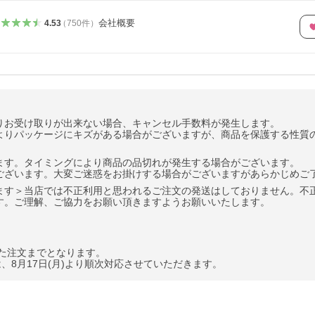
会社概要
4.53
（
750
件
）
りお受け取りが出来ない場合、キャンセル手数料が発生します。
よりパッケージにキズがある場合がございますが、商品を保護する性質
ます。タイミングにより商品の品切れが発生する場合がございます。
ございます。大変ご迷惑をお掛けする場合がございますがあらかじめご
ます＞当店では不正利用と思われるご注文の発送はしておりません。不
す。ご理解、ご協力をお願い頂きますようお願いいたします。
。
きた注文までとなります。
、8月17日(月)より順次対応させていただきます。