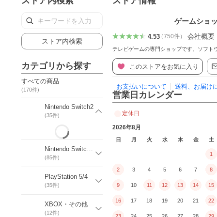
ストア内検索
ストア情報
ゲームショッ
会社概要
4.53
（
750
件
）
ストア内検索
テレビゲームの専門ショップです。ソフト
カテゴリから探す
このストアをお気に入り
すべての商品
お支払いについて
送料、お届け
(
170
件)
営業日カレンダー
Nintendo Switch2
定休日
(
35
件)
2026年8月
日
月
火
水
木
金
土
Nintendo Switch / Lite
1
(
85
件)
2
3
4
5
6
7
8
PlayStation 5/4
(
35
件)
9
10
11
12
13
14
15
16
17
18
19
20
21
22
XBOX・その他
(
12
件)
23
24
25
26
27
28
29