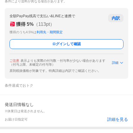
条件により送料が異なる場合があります。
全額PayPay残高で支払い&LINEと連携で
内訳
獲得
5
%
（
113
pt）
獲得のうち4.5%は
利用先・期間限定
ログインして確認
ご注意
表示よりも実際の付与数・付与率が少ない場合があります
詳細
（付与上限、未確定の付与等）
原則税抜価格が対象です。特典詳細は内訳でご確認ください。
条件達成でおトク
発送日情報なし
※休業日は発送されません。
詳細を見る
お届け日指定可