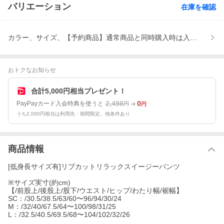
バリエーション
在庫を確認
カラー、サイズ、【予約商品】通常商品と同時購入時は入荷後に発
おトクなお知らせ
合計5,000円相当プレゼント！
2,498
0
PayPayカード入会特典を使うと
円
円
うち2,000円相当は利用先・期間限定。他条件あり
商品情報
[低身長サイズ有]リブカットリラックスイージーパンツ
※サイズ実寸(約cm)
【/前股上/後股上/股下/ウエスト/ヒップ/わたり幅/裾幅】
SC：/30.5/38.5/63/60〜96/94/30/24
M：/32/40/67.5/64〜100/98/31/25
L：/32.5/40.5/69.5/68〜104/102/32/26