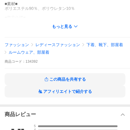
■素材■
ポリエステル90％、ポリウレタン10％
■商品仕様■
伸縮性：あり/透け感：なし/裏地：なし
もっと見る
ウエストゴム入り、ポケットあり
商品番号：134392
ファッション
レディースファッション
下着、靴下、部屋着
ブラック モカベージュ チャコール ラベンダー SCサイズ Mサイズ
Lサイズ パンツ ストレッチパンツ リラックスパンツ イージーパン
ルームウェア、部屋着
ツ ウエストゴム SCサイズ 低身長向けSサイズ対応 セットアップ
商品
コード：
134392
この商品を共有する
アフィリエイトで紹介する
商品レビュー
-.--
5
4