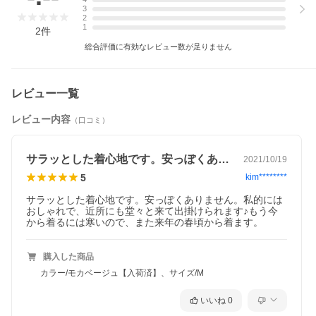
3
2
1
2
件
総合評価に有効なレビュー数が足りません
レビュー一覧
レビュー内容
（口コミ）
すとんとした落ち感が魅力のリラックスリブパンツ。
リラックス感のある履き心地で、柔らかい肌当たりがやみつき
サラッとした着心地です。安っぽくありま…
2021/10/19
に。
5
kim********
ウエスト総ゴムかつ、ウエストドロスト入りなのでウエストに合
わせて調節していただけます。
サラッとした着心地です。安っぽくありません。私的には
リラクシーながらも、リブの縦ラインと、長めのストレートシル
おしゃれで、近所にも堂々と来て出掛けられます♪もう今
エットが美脚見せも叶えてくれる優秀ボトムです。
から着るには寒いので、また来年の春頃から着ます。
セットアップのアイテム(トップス:134292)と合わせたリラックス
カジュアルスタイルがおすすめ。
着心地楽ちんながらキレイ見えが叶う、大人のリラックスパンツ
です。
購入した商品
カラー/モカベージュ【入荷済】、サイズ/M
■C（コンパクト）サイズ対応
身長150〜155ｃｍくらいの方がバランスよく着ていただける丈感
いいね
0
のリエディオリジナルサイズです。