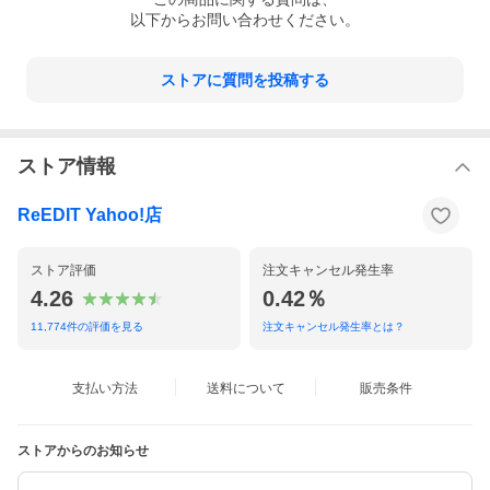
ウエスト：68cm
ある程度調整できます。
以下からお問い合わせください。
ヒップ：96cm
【ヒップ】ゆとりがあります。
バスト：86cm肩幅：
【どのサイズを選ぶか】普段通りのLサイズを選びま
41cm
す。
体型：標準
【コメント】ゴム入り且つドロスト仕様なので好み
ストアに質問を投稿する
普通のサイズ：M/Lサイ
のサイズ感に調整して着用できます。Mサイズだと
ズ
丈が短かく感じたのでLサイズを選びます。
ストア情報
ReEDIT Yahoo!店
ストア評価
注文キャンセル発生率
4.26
0.42％
11,774
件の評価を見る
注文キャンセル発生率とは？
支払い方法
送料について
販売条件
ストアからのお知らせ