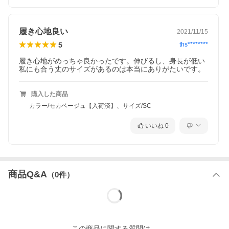
素材・着用感
さらりと気持ち良い肌触りと、伸縮性に優れたリブカットソー
履き心地良い
2021/11/15
5
ths********
スタッフが実際に着用しました！
履き心地がめっちゃ良かったです。伸びるし、身長が低い
私にも合う丈のサイズがあるのは本当にありがたいです。
SCサイズ着用
【丈感】足の甲にかかるくらいの丈感です。
makiko
【股上】おへそあたりまでの位置です。
152cm/43kg
【ウエスト】総ゴムで薄手のTシャツをインして程よ
ウエスト：62cm
くゆとりがあります。
購入した商品
ヒップ：85cm
【ヒップ】程よくゆとりがあります。
わたり：45cm
【どのサイズを選ぶか】普段通りSCサイズを選びま
カラー/モカベージュ【入荷済】、サイズ/SC
体型：細身で小柄
す。
普通のサイズ：XS/Sサ
【コメント】柔らかく落ち感があり、伸縮性もある
いいね
0
イズ
生地なのでリラックス感のある履き心地です。リブ
の縦ラインですっきりと見せてくれます。
S・Mサイズ着用
【丈感】ぎりぎり地面に付かない丈感です。
ayako
【股上】おへそ上当たりの位置です。
158cm/47kg
【ウエスト】薄手のトップスをインしてもゆとりが
ウエスト：67cm
あります。ウエストゴムと紐で調節できます。
ヒップ：87cm
【ヒップ】ゆとりがあります。
商品Q&A
（
0
件）
バスト：83cm
【どのサイズを選ぶか】普段通りMサイズを選びま
肩幅：40cm
す。
体型：普通
【コメント】伸縮性に優れ、通気性も良いリラック
普通のサイズ：Mサイズ
スパンツです。ポケットもついているので実用性が
あります。
Lサイズ着用
【丈感】地面に着かないくらいの丈感です。
monika
【股上】おへそが隠れる位置です。
163cm/52kg
【ウエスト】ドロスト仕様なので好みのサイズ感に
この
商品
に関する質問は、