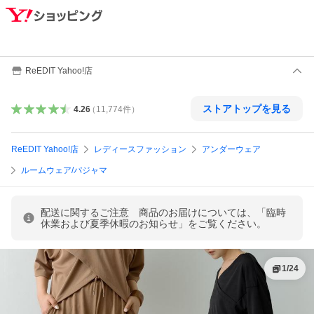
ReEDIT Yahoo!店
ストアトップを見る
4.26
（
11,774
件
）
ReEDIT Yahoo!店
レディースファッション
アンダーウェア
ルームウェア/パジャマ
配送に関するご注意 商品のお届けについては、「臨時
休業および夏季休暇のお知らせ」をご覧ください。
1
/
24