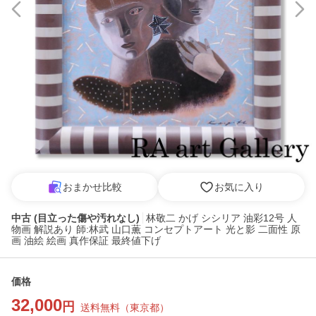
おまかせ比較
お気に入り
中古 (目立った傷や汚れなし)
林敬二 かげ シシリア 油彩12号 人
物画 解説あり 師:林武 山口薫 コンセプトアート 光と影 二面性 原
画 油絵 絵画 真作保証 最終値下げ
価格
32,000
円
送料無料
（
東京都
）