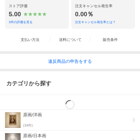
公式鑑定機関（鑑定人）、作家本人により万が一贋作と判断
された場合、商品代金・送料・返品時の送料・鑑定費用を当
ストア評価
注文キャンセル発生率
方で負担致します。
5.00
0.00％
鑑定資料や領収書の提出をお願い致します。
3
件の評価を見る
注文キャンセル発生率とは？
■別途費用を頂きますが、鑑定の代行も可能です。
■写真または現物品での簡易鑑定も承ります。
鑑定代行と簡易鑑定は当出品商品以外でも可能です。
支払い方法
送料について
販売条件
ご注文（ご落札）前にご一読ください
違反
商品の
申告をする
■商品状態は極力記載しておりますが、見落としがある場合も
ございます。中古品としてご理解ください。
■箱や額は作品の付帯品とお考えください。
箱や額のコンディション等によるクレームは一切お受け出来
カテゴリから探す
ません。
■新品・新品同様品の商品に関しましては、新品の記載をさせ
て頂いております。
■店頭や他サイトと併売しておりますため、予告なく取り消す
場合がございます。
■同梱値引き・現物確認・ご質問などお気軽にお問い合わせく
原画/洋画
ださい。
(
34
件)
新品額装・軸装への交換、作品の修復、箱などの付属品の作
成、大型作品の配達・取り付け、照明などの展示環境の工事
原画/日本画