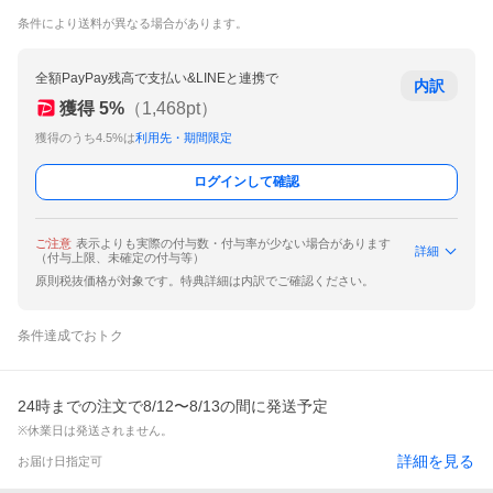
条件により送料が異なる場合があります。
全額PayPay残高で支払い&LINEと連携で
内訳
獲得
5
%
（
1,468
pt）
獲得のうち4.5%は
利用先・期間限定
ログインして確認
ご注意
表示よりも実際の付与数・付与率が少ない場合があります
詳細
（付与上限、未確定の付与等）
原則税抜価格が対象です。特典詳細は内訳でご確認ください。
条件達成でおトク
24時までの注文で8/12〜8/13の間に発送予定
※休業日は発送されません。
詳細を見る
お届け日指定可