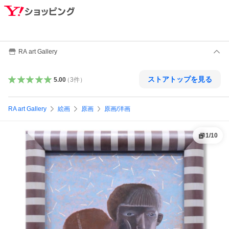
RA art Gallery
ストアトップを見る
5.00
（
3
件
）
RA art Gallery
絵画
原画
原画/洋画
1
/
10