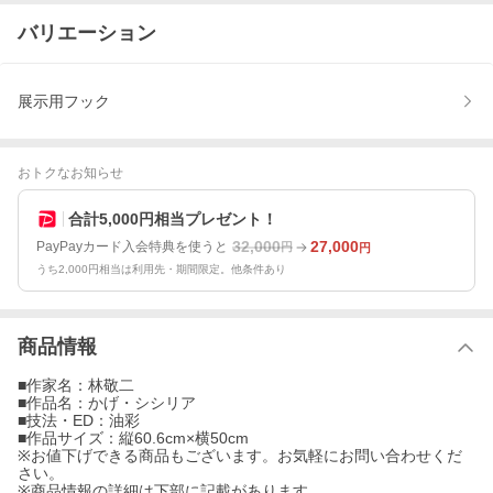
バリエーション
展示用フック
おトクなお知らせ
合計5,000円相当プレゼント！
32,000
27,000
PayPayカード入会特典を使うと
円
円
うち2,000円相当は利用先・期間限定。他条件あり
商品情報
■作家名：林敬二
■作品名：かげ・シシリア
■技法・ED：油彩
■作品サイズ：縦60.6cm×横50cm
※お値下げできる商品もございます。お気軽にお問い合わせくだ
さい。
※商品情報の詳細は下部に記載があります。