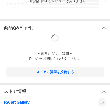
この
商品
に関するレビューはありません
色彩、コラージュ的な構成、重力から解き放たれたような浮
3
2
遊感を特色とする。
1
-
件
本作品は、作家の人物表現と地中海的な色彩感覚が交差した
一点。画面には二人の人物が寄り添うように配されるが、肖
像画的な説明性は薄く、むしろ記憶や感情の像として立ち上
商品Q&A
がっている。硬質な目、仮面のように分割された顔、影を帯
（
0
件）
びた頬の造形には、具象と抽象の間を行き来する林敬二らし
い感覚が見える。
心理・土地・光・影を同時に含んでおり、林敬二の幻想性と
構成力を味わえる作品と言えよう。
作家名
林敬二
この
商品
に関する質問は、
作品名
かげ・シシリア
以下からお問い合わせください。
技法・ED
油彩
サイン
作家直筆サイン
作品サイズ
縦60.6cm×横50cm
ストアに質問を投稿する
作品状態
良好
額サイズ
縦73.3cm×横62.2cm
額状態
概ね良好
付属品・備考
箱、黄袋/キャンバス裏にサイン、画題
ストア情報
真作保証について
RA art Gallery
■タイトルに真作保証の記載がある商品を対象とします。