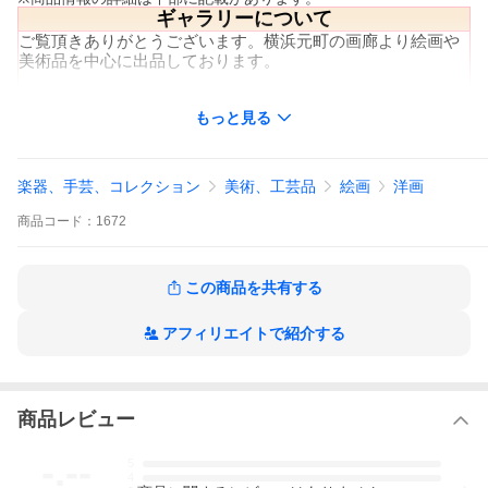
ギャラリーについて
ご覧頂きありがとうございます。横浜元町の画廊より絵画や
美術品を中心に出品しております。
作品は店舗で実際にご覧頂けます。
もっと見る
作品について・買取り・委託販売などご不明な点等ございま
したら、お気軽にお問い合わせください。
神奈川県横浜市中区元町1-24-16
楽器、手芸、コレクション
美術、工芸品
絵画
洋画
info@ra-artgallery.com
045-288-8192
商品
コード：
1672
★☆値下げ交渉について☆★
お問い合わせ欄やメール、お電話でもお問い合わせ可能で
この商品を共有する
す。
ご希望の金額をご連絡ください。
アフィリエイトで紹介する
※タイトルに「値下げ交渉可能」と記載があるものに限りま
す。
商品説明
商品レビュー
林敬二は、東京藝術大学で林武や山口薫らの薫陶を受け、
1960年代以降、人物像を軸にしながら抽象的な空間構成へと
-.--
5
表現を展開した洋画家。イタリア留学の経験を持ち、明快な
4