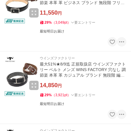
節楽 本革 革 ビジネス ブランド 無段階 フリコ
ベルト OR3501ST-NS
11,550
円
29
%
（
3,049
pt
）
要エントリー
最短明日お届け
ウインズファクトリー
最大51%★8/9迄 正規取扱店 ウインズファクト
リー ベルト メンズ WINS FACTORY 穴なし 調
節楽 本革 革 カジュアル ブランド 無段階 編み
込み OR3509-MS-NS
14,850
円
29
%
（
3,921
pt
）
要エントリー
最短明日お届け
ウインズファクトリー