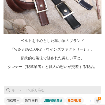
ベルトを中心とした革小物のブランド
『WINS FACTORY（ウインズファクトリー）』。
伝統的な製法で鞣された美しい革と、
タンナー（製革業者）と職人の想いが交差する製品。
1
価格帯
送料無料
すべての条