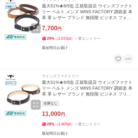
最大51%★8/9迄 正規取扱店 ウインズファクト
リー ベルト メンズ WINS FACTORY 調節楽 本
革 革 レザー ブランド 無段階 ビジネス フォー
マル OR3513-NS
7,700
円
29
%
（
2,033
pt
）
要エントリー
最短明日お届け
ウインズファクトリー
最大51%★8/9迄 正規取扱店 ウインズファクト
リー ベルト メンズ WINS FACTORY 調節楽 本
革 革 レザー ブランド 無段階 ビジネス フリコ
ベルト OR3515ST-NS
在庫なし
11,000
円
29
%
（
2,905
pt
）
要エントリー
最短明日お届け