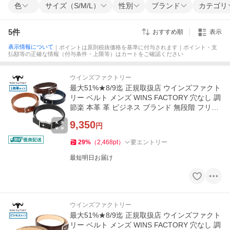
色
サイズ（S/M/L）
性別
ブランド
カテゴリ
5
件
おすすめ順
表示
表示情報について
｜ポイントは原則税抜価格を基準に付与されます｜ポイント・支
払額等の正確な情報（付与条件・上限等）はカートをご確認ください
ウインズファクトリー
最大51%★8/9迄 正規取扱店 ウインズファクト
リー ベルト メンズ WINS FACTORY 穴なし 調
節楽 本革 革 ビジネス ブランド 無段階 フリコ
ベルト OR3501-NS
9,350
円
29
%
（
2,468
pt
）
要エントリー
最短明日お届け
ウインズファクトリー
最大51%★8/9迄 正規取扱店 ウインズファクト
リー ベルト メンズ WINS FACTORY 穴なし 調