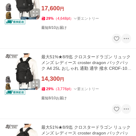
17,600
円
29
%
（
4,648
pt
）
要エントリー
最短8/10お届け
最大51%★8/9迄 クロスタードラゴン リュック
メンズ レディース croster dragon バックパッ
ク A4 25L おしゃれ 通勤 通学 撥水 CRDF-100
2
14,300
円
29
%
（
3,776
pt
）
要エントリー
最短8/10お届け
最大51%★8/9迄 クロスタードラゴン リュック
メンズ レディース croster dragon バックパッ