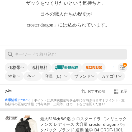
ザックをつくりたいという気持ちと、
日本の職人たちの歴史が
「croster dragon」には込められています。
1
価格帯
送料無料
すべての条
性別
色
容量（L）
ブランド
カテゴリ
7
件
おすすめ順
表示
表示情報について
｜ポイントは原則税抜価格を基準に付与されます｜ポイント・支
払額等の正確な情報（付与条件・上限等）はカートをご確認ください
最大51%★8/9迄 クロスタードラゴン リュック
メンズ レディース 大容量 croster dragon バッ
クパック ブランド 通勤 通学 B4 CRDF-1001