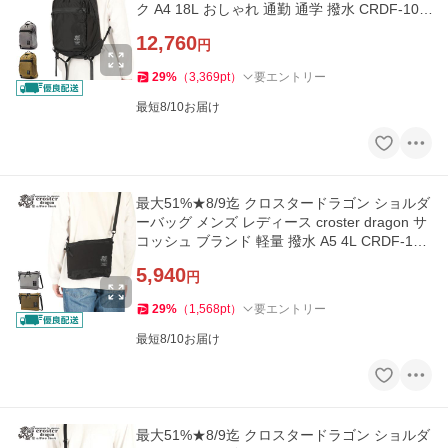
ク A4 18L おしゃれ 通勤 通学 撥水 CRDF-100
3
12,760
円
29
%
（
3,369
pt
）
要エントリー
最短8/10お届け
最大51%★8/9迄 クロスタードラゴン ショルダ
ーバッグ メンズ レディース croster dragon サ
コッシュ ブランド 軽量 撥水 A5 4L CRDF-100
4
5,940
円
29
%
（
1,568
pt
）
要エントリー
最短8/10お届け
最大51%★8/9迄 クロスタードラゴン ショルダ