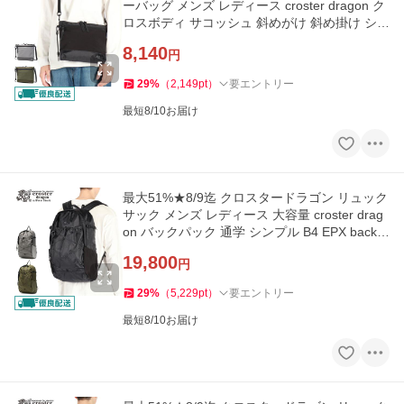
ーバッグ メンズ レディース croster dragon ク
ロスボディ サコッシュ 斜めがけ 斜め掛け シン
プル CRDE-2003
8,140
円
29
%
（
2,149
pt
）
要エントリー
最短8/10お届け
最大51%★8/9迄 クロスタードラゴン リュック
サック メンズ レディース 大容量 croster drag
on バックパック 通学 シンプル B4 EPX backp
ack 24 CRDE-2001
19,800
円
29
%
（
5,229
pt
）
要エントリー
最短8/10お届け