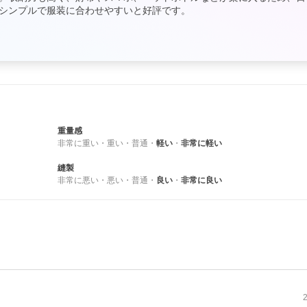
シンプルで服装に合わせやすいと好評です。
重量感
非常に重い
・
重い
・
普通
・
軽い
・
非常に軽い
縫製
非常に悪い
・
悪い
・
普通
・
良い
・
非常に良い