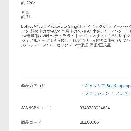
約 220g
容量
約 7L
Bellroy/ベルロイ/Lite/Lite Sling/ボディバッグ
ッグ/斜め掛け/斜めがけ/肩掛け/小さめ/小さい/コンパクト/コンパ
ル/軽量/軽い/耐水/デュラライトナイロン/ナイロン/リサイクル素
ジュアル/かっこいい/おしゃれ/オシャレ/お洒落/旅行/サブバ
ズ/レディース/ユニセックス/6年保証/保証/正規品
商品
カテゴリ
ギャレリア Bag&Luggag
ファッション
メンズ
JAN/ISBNコード
9343783024834
商品
コード
BEL00006