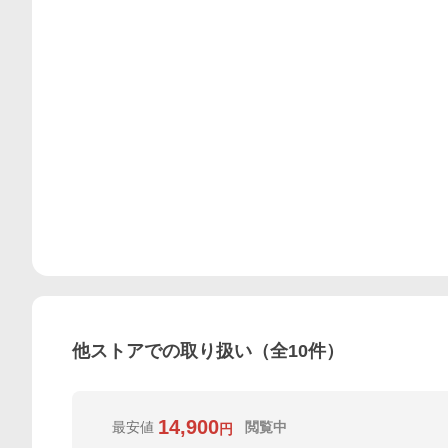
他ストアでの取り扱い（全
10
件）
14,900
最安値
閲覧中
円