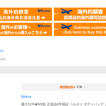
roy
20
件
）
対象
Bellroy
最大51%★8/9迄 正規品6年保証 ベルロイ ボディバッグ 