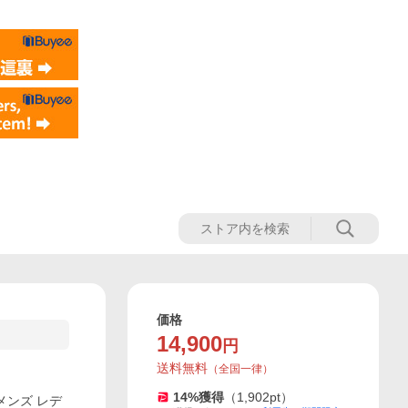
価格
14,900
円
送料無料
（
全国一律
）
14
%獲得
（
1,902
pt）
メンズ レデ