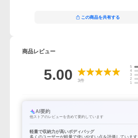
この商品を共有する
商品
レビュー
5
5.00
4
3
2
3
件
1
AI要約
他ストアのレビューを含めて要約しています
軽量で収納力が高いボディバッグ
多くのユーザーが軽量で使いやすい点を評価しています