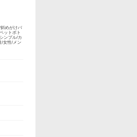
グ/斜めがけバ
l/ペットボト
/シンプル/カ
/女性/メン