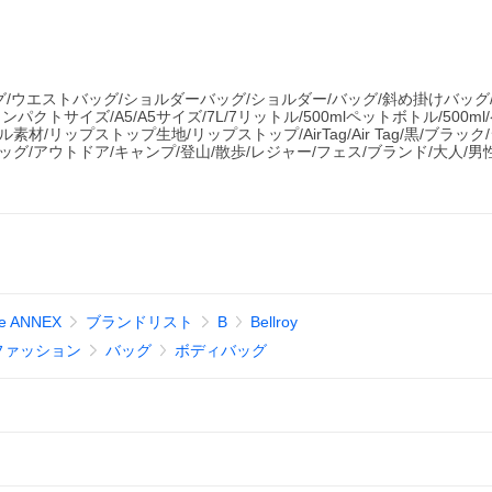
/ボディーバッグ/ウエストバッグ/ショルダーバッグ/ショルダー/バッグ/斜め掛けバッ
クトサイズ/A5/A5サイズ/7L/7リットル/500mlペットボトル/500m
材/リップストップ生地/リップストップ/AirTag/Air Tag/黒/ブラック
ッグ/アウトドア/キャンプ/登山/散歩/レジャー/フェス/ブランド/大人/男性
e ANNEX
ブランドリスト
B
Bellroy
ファッション
バッグ
ボディバッグ