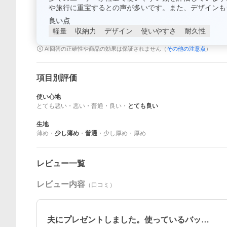
や旅行に重宝するとの声が多いです。また、デザインも
良い点
軽量
収納力
デザイン
使いやすさ
耐久性
AI回答の正確性や商品の効果は保証されません（
その他の注意点
）
項目別評価
使い心地
とても悪い
・
悪い
・
普通
・
良い
・
とても良い
生地
薄め
・
少し薄め
・
普通
・
少し厚め
・
厚め
レビュー一覧
レビュー内容
（口コミ）
夫にプレゼントしました。使っているバッ…