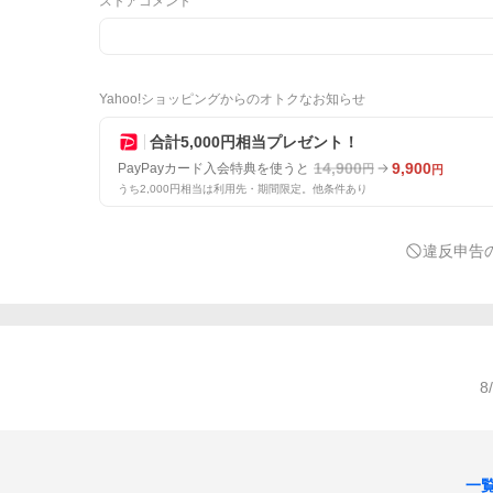
ストアコメント
Yahoo!ショッピングからのオトクなお知らせ
合計5,000円相当プレゼント！
14,900
9,900
PayPayカード入会特典を使うと
円
円
うち2,000円相当は利用先・期間限定。他条件あり
違反申告
8
一