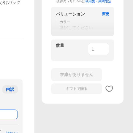
獲得のうち13.5%は
利用先・期間限定
斜めがけバッグ
バリエーション
変更
カラー
選択してください
数量
在庫がありません
ギフトで
贈る
内訳
付
詳細