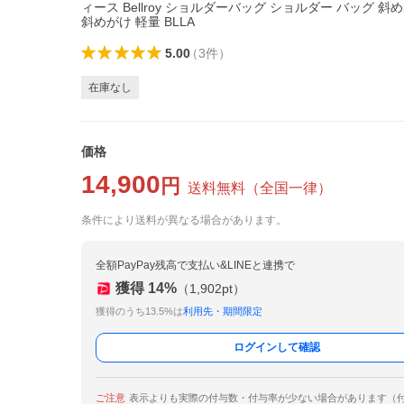
ィース Bellroy ショルダーバッグ ショルダー バッグ 
斜めがけ 軽量 BLLA
5.00
（
3
件
）
在庫なし
価格
14,900
円
送料無料
（
全国一律
）
条件により送料が異なる場合があります。
全額PayPay残高で支払い&LINEと連携で
獲得
14
%
（
1,902
pt）
獲得のうち13.5%は
利用先・期間限定
ログインして確認
ご注意
表示よりも実際の付与数・付与率が少ない場合があります（