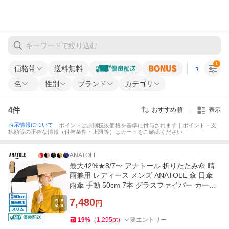
1
価格帯
送料無料
すべての条
色
性別
ブランド
カテゴリ
4
件
おすすめ順
表示
表示情報について
｜ポイントは原則税抜価格を基準に付与されます｜ポイント・支
払額等の正確な情報（付与条件・上限等）はカートをご確認ください
ANATOLE
最大42%★8/7〜 アナトール 折りたたみ傘 晴
雨兼用 レディース メンズ ANATOLE 傘 日傘
雨傘 手動 50cm 7本 グラスファイバー カーボ
ン BICOLORS TWO-TONE
7,480
円
19
%
（
1,295
pt
）
要エントリー