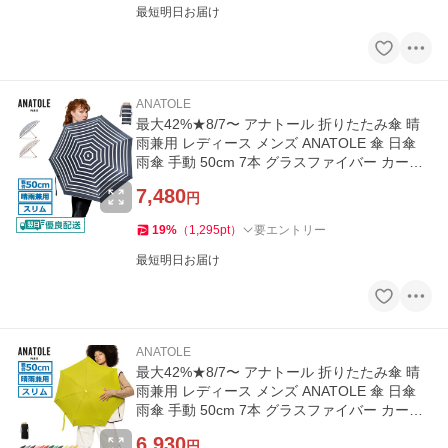
最短明日お届け
ANATOLE
最大42%★8/7〜 アナトール 折りたたみ傘 晴
雨兼用 レディース メンズ ANATOLE 傘 日傘
雨傘 手動 50cm 7本 グラスファイバー カーボ
ン Marinieres Stripes
7,480
円
19
%
（
1,295
pt
）
要エントリー
最短明日お届け
ANATOLE
最大42%★8/7〜 アナトール 折りたたみ傘 晴
雨兼用 レディース メンズ ANATOLE 傘 日傘
雨傘 手動 50cm 7本 グラスファイバー カーボ
ン UNIS SOLID COLOR
6,930
円