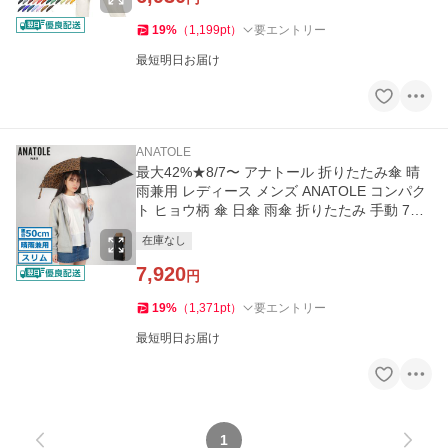
19
%
（
1,199
pt
）
要エントリー
最短明日お届け
ANATOLE
最大42%★8/7〜 アナトール 折りたたみ傘 晴
雨兼用 レディース メンズ ANATOLE コンパク
ト ヒョウ柄 傘 日傘 雨傘 折りたたみ 手動 7本
収納袋付き Wild
在庫なし
7,920
円
19
%
（
1,371
pt
）
要エントリー
最短明日お届け
1