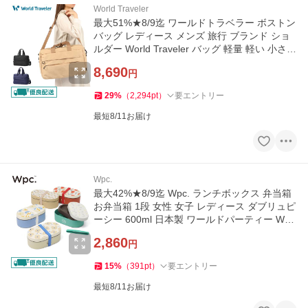
World Traveler
最大51%★8/9迄 ワールドトラベラー ボストン
バッグ レディース メンズ 旅行 ブランド ショ
ルダー World Traveler バッグ 軽量 軽い 小さめ
エーヴィ 58924
8,690
円
29
%
（
2,294
pt
）
要エントリー
最短8/11お届け
Wpc.
最大42%★8/9迄 Wpc. ランチボックス 弁当箱
お弁当箱 1段 女性 女子 レディース ダブリュピ
ーシー 600ml 日本製 ワールドパーティー Wp
c.Patterns W131
2,860
円
15
%
（
391
pt
）
要エントリー
最短8/11お届け