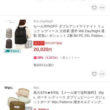
W＆.Day/Night
セール30%OFF ダブルアンドデイナイト リュ
ック レディース 大容量 通学 W&.Day/Night 通
勤 背負い ポシェット 2層 B4 PC 25L Pokkes2
15278 wsb
おトク
30
%OFF価格
20,020
円
29
%
（
5,287
pt
）
要エントリー
最短8/11お届け
Wpc.
最大42%★8/9迄 【メール便で送料無料】 Wp
c. ポーチ レディース ダブリュピーシー ガジェ
ットポーチ Wpc.Patterns 撥水キルティングガ
ジェットポーチ W164