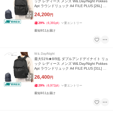
ック レディース メンズ W&.Day/Night Pokkes
Apt ラウンドリュック A4 FILE PLUS [26L] サ
イズ 20221 wsb
24,200
円
29
%
（
6,391
pt
）
要エントリー
最短8/11お届け
W＆.Day/Night
最大51%★8/9迄 ダブルアンドデイナイト リュ
ック レディース メンズ W&.Day/Night Pokkes
Apt ラウンドリュック A4 FILE PLUS [31L] サ
イズ 20222 wsb
26,400
円
29
%
（
6,972
pt
）
要エントリー
最短8/11お届け