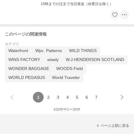
15時までの注文で当日発送（休業日を除く）
このページの関連情報
カテゴリ
Waterfront
Wpc. Patterns
WILD THINGS
WINS FACTORY
wisely
W.J.HENDERSON SCOTLAND
WONDER BAGGAGE
WOODS Field
WORLD PEGASUS
World Traveler
1
2
3
4
5
6
7
430
件中
1
〜
30
件
ページ上部に戻る