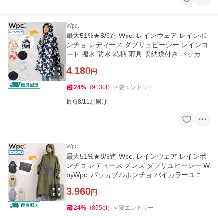
Wpc.
最大51%★8/9迄 Wpc. レインウェア レインポ
ンチョ レディース ダブリュピーシー レインコ
ート 撥水 防水 花柄 雨具 収納袋付き パッカブ
ル W byWpc. R003
4,180
円
24
%
（
913
pt
）
要エントリー
最短8/11お届け
Wpc.
最大51%★8/9迄 Wpc. レインウェア レインポ
ンチョ レディース メンズ ダブリュピーシー W
byWpc. パッカブルポンチョ バイカラーユニセ
ックス R005
3,960
円
24
%
（
865
pt
）
要エントリー