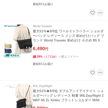
最短8/11お届け
World Traveler
最大51%★8/9迄 ワールドトラベラー ショルダ
ーバッグ レディース メンズ 斜めがけバッグ ブ
ランド World Traveler 斜めがけ 小さめ B5 9L
エーヴィ 58922
6,490
円
29
%
（
1,713
pt
）
要エントリー
最短8/11お届け
W＆.Day/Night
最大51%★8/9迄 ダブルアンドデイナイト ショ
ルダーバッグ レディース 軽量 W&.Day/Night 2
WAY A5 2L Kirkko フラットショルダー MINIサ
イズ 19141 wsb