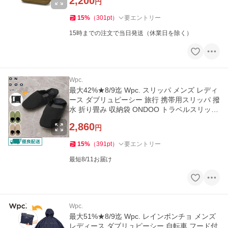
2,200
円
15
%
（
301
pt
）
要エントリー
15時までの注文で当日発送（休業日を除く）
Wpc.
最大42%★8/9迄 Wpc. スリッパ メンズ レディ
ース ダブリュピーシー 旅行 携帯用スリッパ 撥
水 折り畳み 収納袋 ONDOO トラベルスリッパ
NT012-001-230
2,860
円
15
%
（
391
pt
）
要エントリー
最短8/11お届け
Wpc.
最大51%★8/9迄 Wpc. レインポンチョ メンズ
レディース ダブリュピーシー 自転車 フード付