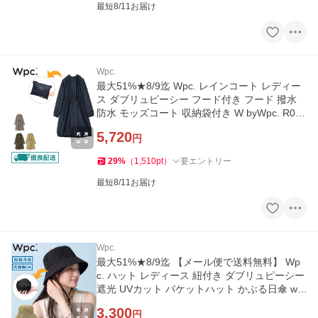
最短8/11お届け
Wpc.
最大51%★8/9迄 Wpc. レインコート レディー
ス ダブリュピーシー フード付き フード 撥水
防水 モッズコート 収納袋付き W byWpc. R010
-001-201
5,720
円
29
%
（
1,510
pt
）
要エントリー
最短8/11お届け
Wpc.
最大51%★8/9迄 【メール便で送料無料】 Wp
c. ハット レディース 紐付き ダブリュピーシー
遮光 UVカット バケットハット かぶる日傘 w1
55-001-103
3,300
円