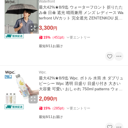
Waterfront
最大42%★8/9迄 ウォーターフロント 折りたた
み傘 日傘 遮光 晴雨兼用 メンズ レディース Wa
terfront UVカット 完全遮光 ZENTENKOU 反射
折 55cm S355-1128
3,300
円
15
%
（
451
pt
）
要エントリー
最短8/11お届け
Wpc.
最大42%★8/9迄 Wpc. ボトル 水筒 水 ダブリュ
ピーシー Wpc 透明 目盛り 目盛り付き 大きい
大容量 可愛い おしゃれ 750ml patterns ウォー
ターボトル W169
2,090
円
15
%
（
285
pt
）
要エントリー
最短8/11お届け