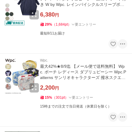
き W by Wpc. レインバイシクルスリーブポン
チョ R-1122-201
6,380
円
29
%
（
1,684
pt
）
要エントリー
最短8/11お届け
Wpc.
最大42%★8/9迄 【メール便で送料無料】 Wp
c. ポーチ レディース ダブリュピーシー Wpc.P
atterns サンリオキャラクターズ 撥水スクエア
ポーチ W140
2,200
円
15
%
（
301
pt
）
要エントリー
15時までの注文で当日発送（休業日を除く）