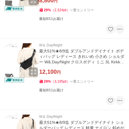
8,800
円
29
%
（
2,324
pt
）
要エントリー
最短8/11お届け
W＆.Day/Night
最大51%★8/9迄 ダブルアンドデイナイト ボデ
ィバッグ レディース きれいめ 小さめ ショルダ
ー W&.Day/Night クロスボディ ミニ 3L Kirkko
19142 wsb
12,100
円
29
%
（
3,195
pt
）
要エントリー
最短8/11お届け
W＆.Day/Night
最大51%★8/9迄 ダブルアンドデイナイト ショ
ルダーバッグ レディース 軽量 ナイロン 斜めが