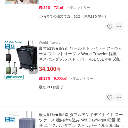
24
%
（
721
pt
）
要エントリー
15時までの注文で当日発送（休業日を除く）
World Traveler
最大51%★8/9迄 ワールドトラベラー スーツケ
ース フロントオープン World Traveler 軽量 エ
キスパンダブル ストッパー 46L 56L 4泊 5泊 6
泊 プリマス 06703
34,100
円
29
%
（
9,005
pt
）
要エントリー
最短8/11お届け
最大51%★8/9迄 ダブルアンドデイナイト スー
ツケース 機内持ち込み W&.Day/Night 軽量 拡
張 エキスパンダブル ストッパー 40L 50L Suol