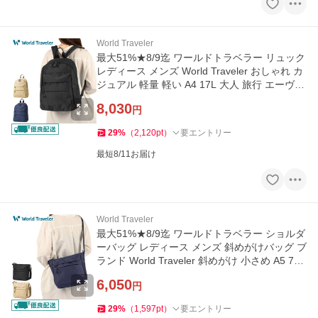
World Traveler
最大51%★8/9迄 ワールドトラベラー リュック
レディース メンズ World Traveler おしゃれ カ
ジュアル 軽量 軽い A4 17L 大人 旅行 エーヴィ
58923
8,030
円
29
%
（
2,120
pt
）
要エントリー
最短8/11お届け
World Traveler
最大51%★8/9迄 ワールドトラベラー ショルダ
ーバッグ レディース メンズ 斜めがけバッグ ブ
ランド World Traveler 斜めがけ 小さめ A5 7L
エーヴィ 58921
6,050
円
29
%
（
1,597
pt
）
要エントリー