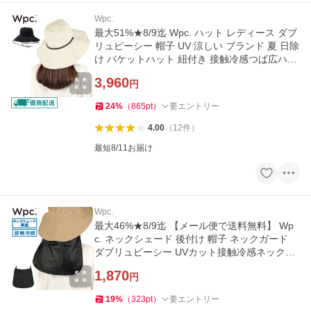
Wpc.
最大51%★8/9迄 Wpc. ハット レディース ダブ
リュピーシー 帽子 UV 涼しい ブランド 夏 日除
け バケットハット 紐付き 接触冷感つば広ハッ
ト W214-001-103
3,960
円
24
%
（
865
pt
）
要エントリー
4.00
（
12
件
）
最短8/11お届け
Wpc.
最大46%★8/9迄 【メール便で送料無料】 Wp
c. ネックシェード 後付け 帽子 ネックガード
ダブリュピーシー UVカット接触冷感ネックシ
ェード W205-001-103
1,870
円
19
%
（
323
pt
）
要エントリー