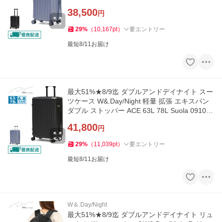
a 09101 wsb
38,500
円
29
%
（
10,167
pt
）
要エントリー
最短8/11お届け
最大51%★8/9迄 ダブルアンドデイナイト スー
ツケース W&.Day/Night 軽量 拡張 エキスパン
ダブル ストッパー ACE 63L 78L Suola 09102
wsb
41,800
円
29
%
（
11,039
pt
）
要エントリー
最短8/11お届け
W＆.Day/Night
最大51%★8/9迄 ダブルアンドデイナイト リュ