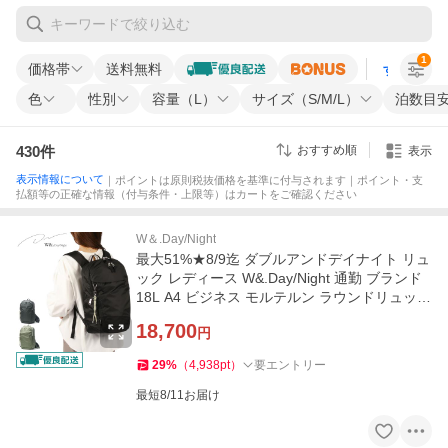
1
価格帯
送料無料
すべての条
色
性別
容量（L）
サイズ（S/M/L）
泊数目
430
件
おすすめ順
表示
表示情報について
｜ポイントは原則税抜価格を基準に付与されます｜ポイント・支
払額等の正確な情報（付与条件・上限等）はカートをご確認ください
W＆.Day/Night
最大51%★8/9迄 ダブルアンドデイナイト リュ
ック レディース W&.Day/Night 通勤 ブランド
18L A4 ビジネス モルテルン ラウンドリュック
20491 wsb
18,700
円
29
%
（
4,938
pt
）
要エントリー
最短8/11お届け