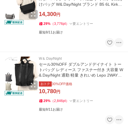
けバッグ W&.Day/Night ブランド B5 6L Kirkko
19143 wsb
14,300
円
29
%
（
3,776
pt
）
要エントリー
最短8/11お届け
W＆.Day/Night
セール30%OFF ダブルアンドデイナイト トー
トバッグ レディース ファスナー付き 大容量 W
&.Day/Night 通勤 軽量 きれいめ Lepo 2WAYト
ート 19172 wsb
おトク
30
%OFF価格
10,780
円
29
%
（
2,846
pt
）
要エントリー
最短8/11お届け