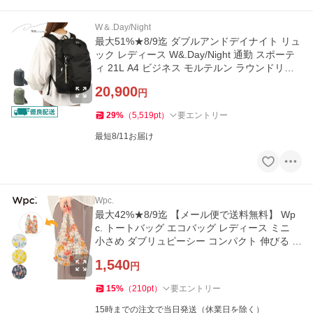
W＆.Day/Night
最大51%★8/9迄 ダブルアンドデイナイト リュ
ック レディース W&.Day/Night 通勤 スポーテ
ィ 21L A4 ビジネス モルテルン ラウンドリュ
ック 20492 wsb
20,900
円
29
%
（
5,519
pt
）
要エントリー
最短8/11お届け
Wpc.
最大42%★8/9迄 【メール便で送料無料】 Wp
c. トートバッグ エコバッグ レディース ミニ
小さめ ダブリュピーシー コンパクト 伸びる し
ぼりバッグ W141
1,540
円
15
%
（
210
pt
）
要エントリー
15時までの注文で当日発送（休業日を除く）