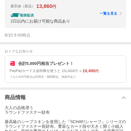
13,860
最安値
（新品）
円
一覧を見る
2日以内にお届け可能な商品あり
8/10 9:00
時点
おトクなお知らせ
合計5,000円相当プレゼント！
15,400
10,400
PayPayカード入会特典を使うと
円
円
うち2,000円相当は利用先・期間限定。他条件あり
商品情報
大人の品格漂う
ラウンドファスナー財布
最高級のシープスキンを使用した『SCHAF/シャーフ』シリーズの
ラウンドファスナー長財布。豊富なカード段や大きく開く小銭入