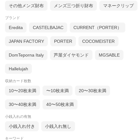
その他メンズ財布
メンズ三つ折り財布
マネークリップ
ブランド
Eredita
CASTELBAJAC
CURRENT（PORTER）
JAPAN FACTORY
PORTER
COCOMEISTER
DomTeporna Italy
芦屋ダイヤモンド
MGSABLE
Hallelujah
収納カード枚数
10〜20枚未満
〜10枚未満
20〜30枚未満
30〜40枚未満
40〜50枚未満
小銭入れの有無
小銭入れ付き
小銭入れ無し
キーワード