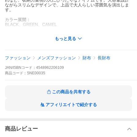
れなど、収納力重視の人にぴったりなアイテムです。大容量設計
ながらスリムなデザインで、上品で大人らしい雰囲気を演出しま
す。
カラー展開：
BLACK、GREEN、CAMEL
SONNE 財布 メンズ ブランド ゾンネ 長財布 本革 革 羊革 レザー
もっと見る
おしゃれ シンプル かっこいい 上品 大人 ラウンドファスナー カー
ド入れ 小銭入れ お札 仕切り 大容量 SCHAF ジップ長財布 シャー
フ 革財布 ロングウォレット ウォレット ファスナー LONG ZIP W
ALLET エチオピアシープレザー 黒 ブラック ブラウン グリーン
ファッション
メンズファッション
財布
長財布
小銭入れあり カード カード収納 大きい 大きめ 経年変化 オシャレ
カジュアル きれいめ プレゼント ギフト 贈り物 誕生日 男性 ファ
JAN/ISBNコード：
4548962206109
スナー式 SOS001A
商品
コード：
SNE00035
この商品を共有する
アフィリエイトで紹介する
商品レビュー