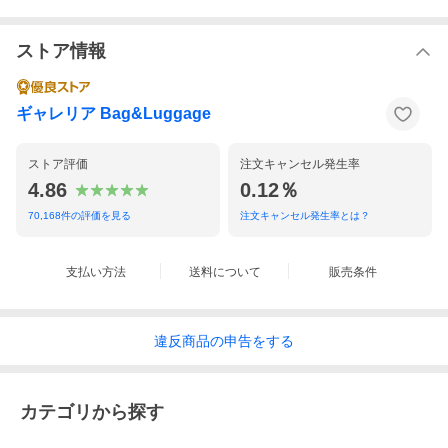
ストア情報
ギャレリア Bag&Luggage
ストア評価
注文キャンセル発生率
4.86
0.12％
70,168
件の評価を見る
注文キャンセル発生率とは？
大人の品格漂う
支払い方法
送料について
販売条件
ラウンドファスナー財布
違反
商品の
申告をする
最高級のシープスキンを使用した『SCHAF/シャーフ』シリー
ズのラウンドファスナー長財布。豊富なカード段や大きく開く
小銭入れなど、収納力重視の人にぴったりなアイテムです。大
カテゴリから探す
容量設計ながらスリムなデザインで、上品で大人らしい雰囲気
を演出します。