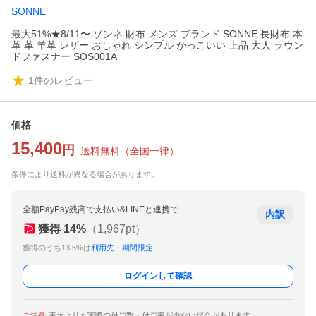
SONNE
最大51%★8/11〜 ゾンネ 財布 メンズ ブランド SONNE 長財布 本
革 革 羊革 レザー おしゃれ シンプル かっこいい 上品 大人 ラウン
ドファスナー SOS001A
1
件のレビュー
価格
15,400
円
送料無料
（
全国一律
）
条件により送料が異なる場合があります。
全額PayPay残高で支払い&LINEと連携で
内訳
獲得
14
%
（
1,967
pt）
獲得のうち13.5%は
利用先・期間限定
ログインして確認
ご注意
表示よりも実際の付与数・付与率が少ない場合があります