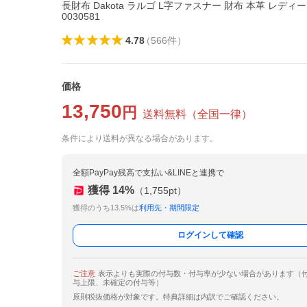
長財布 Dakota ラルゴ L字ファスナー 財布 本革 レディース
0030581
4.78
（
566
件
）
価格
13,750
円
送料無料
（
全国一律
）
条件により送料が異なる場合があります。
全額PayPay残高で支払い&LINEと連携で
獲得
14
%
（
1,755
pt）
獲得のうち13.5%は
利用先・期間限定
ログインして確認
ご注意
表示よりも実際の付与数・付与率が少ない場合があります（
与上限、未確定の付与等）
原則税抜価格が対象です。特典詳細は内訳でご確認ください。