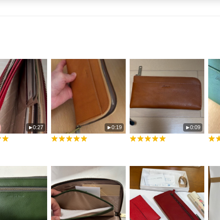
0:27
0:19
0:09