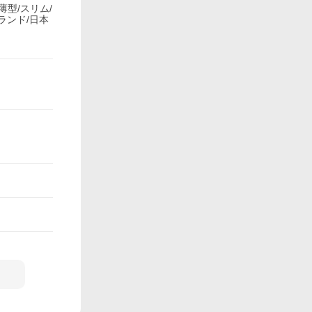
薄型/スリム/
ランド/日本