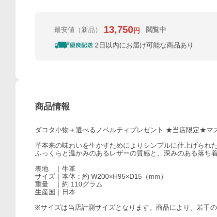
13,750
最安値
（新品）
閲覧中
円
2日以内にお届け可能な商品あり
商品情報
ダコタ小物＋選べるノベルティプレゼント ★当店限定★マスタ
革本来の味わいを生かすためによりシンプルに仕上げられた
ふっくらと温かみのあるレザーの質感と、深みのある落ち
表地 ｜牛革
サイズ｜本体：約 W200×H95×D15（mm）
重量 ｜約 110グラム
生産国｜日本
※サイズは当店計測サイズとなります。商品により、若干