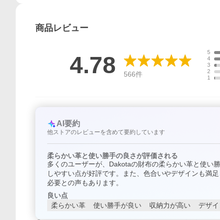
商品
レビュー
5
4.78
4
3
2
566
件
1
AI要約
他ストアのレビューを含めて要約しています
柔らかい革と使い勝手の良さが評価される
多くのユーザーが、Dakotaの財布の柔らかい革と使
しやすい点が好評です。また、色合いやデザインも満足
必要との声もあります。
良い点
柔らかい革
使い勝手が良い
収納力が高い
デザイ