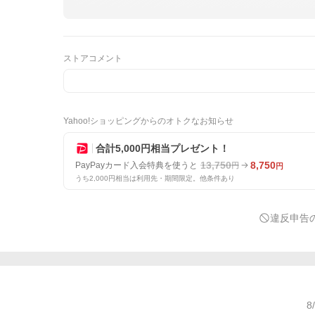
ストアコメント
Yahoo!ショッピングからのオトクなお知らせ
合計5,000円相当プレゼント！
13,750
8,750
PayPayカード入会特典を使うと
円
円
うち2,000円相当は利用先・期間限定。他条件あり
違反申告
8