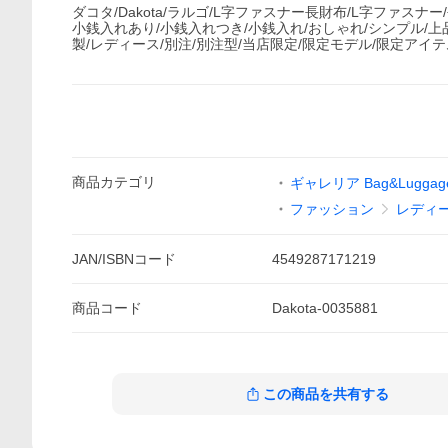
ダコタ/Dakota/ラルゴ/L字ファスナー長財布/L字ファスナー
小銭入れあり/小銭入れつき/小銭入れ/おしゃれ/シンプル/上品
製/レディース/別注/別注型/当店限定/限定モデル/限定アイテ
商品
カテゴリ
ギャレリア Bag&Luggag
ファッション
レディ
JAN/ISBNコード
4549287171219
商品
コード
Dakota-0035881
この商品を共有する