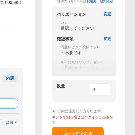
獲得のうち13.5%は
利用先・期間限定
 0035881
バリエーション
変更
カラー
選択してください
確認事項
変更
商品レビュー投稿でプレゼ
ント
・不要です
さらにもれなくプレゼント
・Dakotaティッシュケ
ース
内訳
数量
3日以内に注文した方がいます
ギフトで贈る場合はログインが必要で
付
す
詳細
カートに入れる