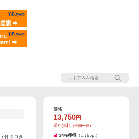
価格
13,750
円
送料無料
（
全国一律
）
14
%獲得
（
1,755
pt）
ティ付 ダコタ