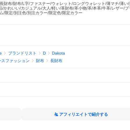
/長財布/財布/L字/ファスナー/ウォレット/ロングウォレット/薄マチ/薄い/
/かわいい/カジュアル/大人/軽い/革財布/革小物/革/本革/牛革/レザー/ブ
ム/限定/別注色/別注カラー/限定色/限定カラー
e
ブランドリスト
D
Dakota
ースファッション
財布
長財布
アフィリエイトで紹介する