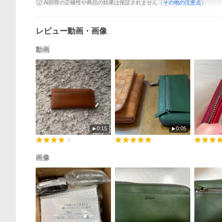
AI回答の正確性や商品の効果は保証されません（
その他の注意点
）
レビュー動画・画像
動画
0:15
0:05
画像