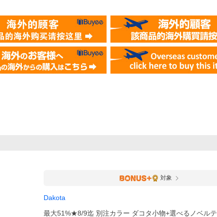
対象
Dakota
最大51%★8/9迄 別注カラー ダコタ小物+選べるノベル