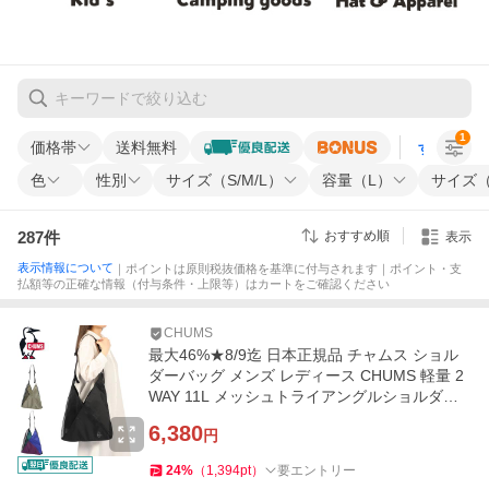
1
価格帯
送料無料
すべての条
色
性別
サイズ（S/M/L）
容量（L）
サイズ（
287
件
おすすめ順
表示
表示情報について
｜ポイントは原則税抜価格を基準に付与されます｜ポイント・支
払額等の正確な情報（付与条件・上限等）はカートをご確認ください
CHUMS
最大46%★8/9迄 日本正規品 チャムス ショル
ダーバッグ メンズ レディース CHUMS 軽量 2
WAY 11L メッシュトライアングルショルダー
トートバッグ CH60-4088
6,380
円
24
%
（
1,394
pt
）
要エントリー