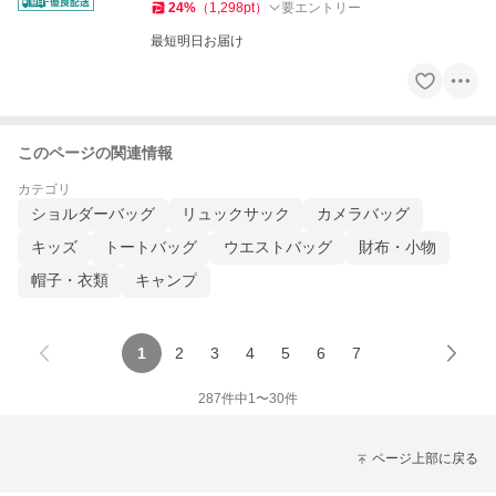
24
%
（
1,298
pt
）
要エントリー
最短明日お届け
このページの関連情報
カテゴリ
ショルダーバッグ
リュックサック
カメラバッグ
キッズ
トートバッグ
ウエストバッグ
財布・小物
帽子・衣類
キャンプ
1
2
3
4
5
6
7
287
件中
1
〜
30
件
ページ上部に戻る