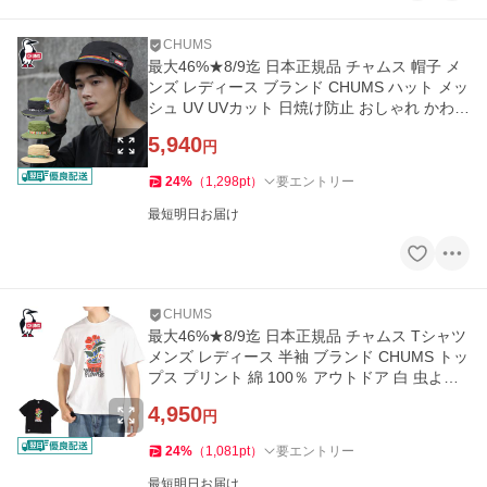
CHUMS
最大46%★8/9迄 日本正規品 チャムス 帽子 メ
ンズ レディース ブランド CHUMS ハット メッ
シュ UV UVカット 日焼け防止 おしゃれ かわい
い CH05-1432
5,940
円
24
%
（
1,298
pt
）
要エントリー
最短明日お届け
CHUMS
最大46%★8/9迄 日本正規品 チャムス Tシャツ
メンズ レディース 半袖 ブランド CHUMS トッ
プス プリント 綿 100％ アウトドア 白 虫よけ
加工 CH01-2509
4,950
円
24
%
（
1,081
pt
）
要エントリー
最短明日お届け