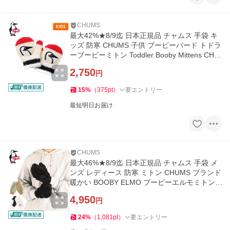
CHUMS
最大42%★8/9迄 日本正規品 チャムス 手袋 キ
ッズ 防寒 CHUMS 子供 ブービーバード トドラ
ーブービーミトン Toddler Booby Mittens CH2
7-1031
2,750
円
15
%
（
375
pt
）
要エントリー
最短明日お届け
CHUMS
最大46%★8/9迄 日本正規品 チャムス 手袋 メ
ンズ レディース 防寒 ミトン CHUMS ブランド
暖かい BOOBY ELMO ブービーエルモミトン
CH09-1362
4,950
円
24
%
（
1,081
pt
）
要エントリー