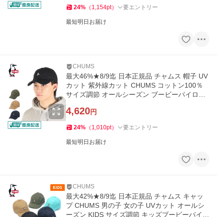
24
%
（
1,154
pt
）
要エントリー
最短明日お届け
CHUMS
最大46%★8/9迄 日本正規品 チャムス 帽子 UV
カット 紫外線カット CHUMS コットン100％
サイズ調節 オールシーズン ブービーパイロッ
トキャップ CH05-1401
4,620
円
24
%
（
1,010
pt
）
要エントリー
最短明日お届け
CHUMS
最大42%★8/9迄 日本正規品 チャムス キャッ
プ CHUMS 男の子 女の子 UVカット オールシ
ーズン KIDS サイズ調節 キッズブービーパイロ