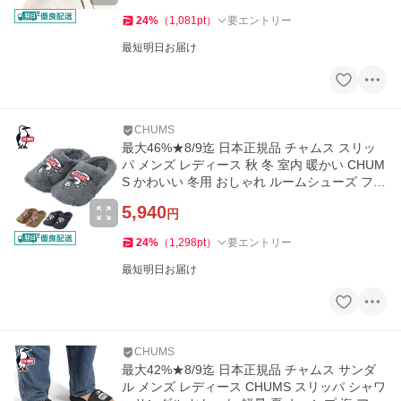
24
%
（
1,081
pt
）
要エントリー
最短明日お届け
CHUMS
最大46%★8/9迄 日本正規品 チャムス スリッ
パ メンズ レディース 秋 冬 室内 暖かい CHUM
S かわいい 冬用 おしゃれ ルームシューズ フリ
ース CH06-1140
5,940
円
24
%
（
1,298
pt
）
要エントリー
最短明日お届け
CHUMS
最大42%★8/9迄 日本正規品 チャムス サンダ
ル メンズ レディース CHUMS スリッパ シャワ