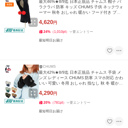
最大46%★8/9迄 日本正規品 チャムス 帽子 バ
ラクラバ 防寒 キッズ CHUMS 子供 ネックウォ
ーマー 秋冬 おしゃれ 暖かい フード付き プレ
ゼント CH25-1066
4,620
円
24
%
（
1,010
pt
）
要エントリー
最短明日お届け
CHUMS
最大42%★8/9迄 日本正規品 チャムス 手袋 メ
ンズ レディース CHUMS 防寒 スマホ対応 かわ
いい 可愛い 冬用 おしゃれ 指なし 秋 冬 暖かい
CH09-1337
4,290
円
20
%
（
781
pt
）
要エントリー
最短明日お届け