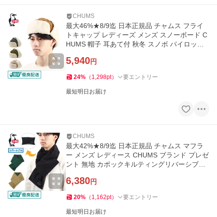
CHUMS
最大46%★8/9迄 日本正規品 チャムス フライ
トキャップ レディーズ メンズ スノーボード C
HUMS 帽子 耳あて付 秋冬 スノボ パイロット
キャップ CH05-1345
5,940
円
24
%
（
1,298
pt
）
要エントリー
最短明日お届け
CHUMS
最大42%★8/9迄 日本正規品 チャムス マフラ
ー メンズ レディース CHUMS ブランド プレゼ
ント 無地 カポックキルティングリバーシブル
マフラー CH09-1292
6,380
円
20
%
（
1,162
pt
）
要エントリー
最短明日お届け