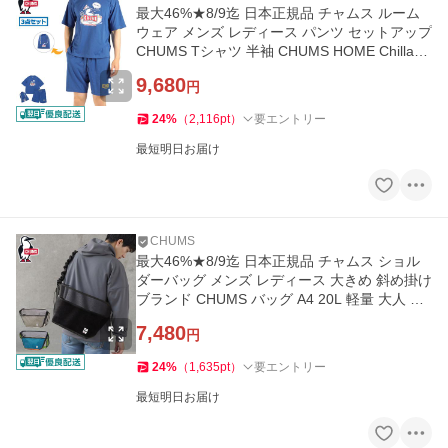
最大46%★8/9迄 日本正規品 チャムス ルーム
ウェア メンズ レディース パンツ セットアップ
CHUMS Tシャツ 半袖 CHUMS HOME Chillax
Wear Set CH01-2551
9,680
円
24
%
（
2,116
pt
）
要エントリー
最短明日お届け
CHUMS
最大46%★8/9迄 日本正規品 チャムス ショル
ダーバッグ メンズ レディース 大きめ 斜め掛け
ブランド CHUMS バッグ A4 20L 軽量 大人 メ
ッシュ CH60-3930
7,480
円
24
%
（
1,635
pt
）
要エントリー
最短明日お届け