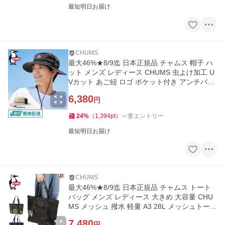
最短明日お届け
CHUMS
最大46%★8/9迄 日本正規品 チャムス 帽子 ハ
ット メンズ レディース CHUMS 虫よけ加工 U
Vカット あご紐 ロゴ ポケット付き アンチバグ
ハット CH05-1460
6,380
円
24
%
（
1,394
pt
）
要エントリー
最短明日お届け
CHUMS
最大46%★8/9迄 日本正規品 チャムス トート
バッグ メンズ レディース 大きめ 大容量 CHU
MS メッシュ 撥水 軽量 A3 28L メッシュトート
バッグ CH60-4087
7,480
円