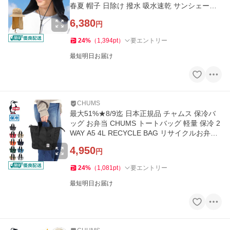
春夏 帽子 日除け 撥水 吸水速乾 サンシェード
ハット CH05-1471
6,380
円
24
%
（
1,394
pt
）
要エントリー
最短明日お届け
CHUMS
最大51%★8/9迄 日本正規品 チャムス 保冷バ
ッグ お弁当 CHUMS トートバッグ 軽量 保冷 2
WAY A5 4L RECYCLE BAG リサイクルお弁当
トートバッグ CH60-4020
4,950
円
24
%
（
1,081
pt
）
要エントリー
最短明日お届け