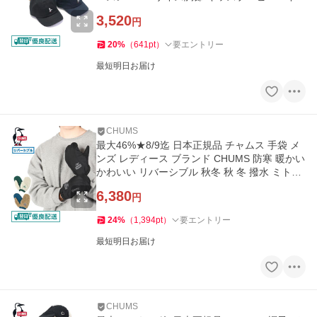
ットキャップ CH25-1074
3,520
円
20
%
（
641
pt
）
要エントリー
最短明日お届け
CHUMS
最大46%★8/9迄 日本正規品 チャムス 手袋 メ
ンズ レディース ブランド CHUMS 防寒 暖かい
かわいい リバーシブル 秋冬 秋 冬 撥水 ミトン
CH09-1319
6,380
円
24
%
（
1,394
pt
）
要エントリー
最短明日お届け
CHUMS