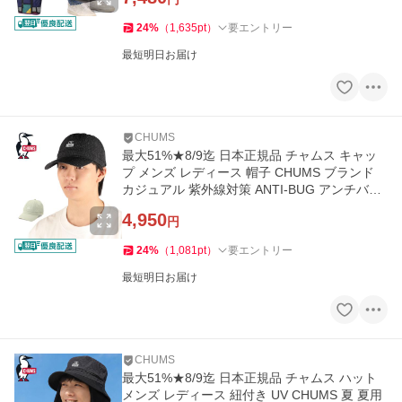
24
%
（
1,635
pt
）
要エントリー
最短明日お届け
CHUMS
最大51%★8/9迄 日本正規品 チャムス キャッ
プ メンズ レディース 帽子 CHUMS ブランド
カジュアル 紫外線対策 ANTI-BUG アンチバグ
キャップ CH05-1461
4,950
円
24
%
（
1,081
pt
）
要エントリー
最短明日お届け
CHUMS
最大51%★8/9迄 日本正規品 チャムス ハット
メンズ レディース 紐付き UV CHUMS 夏 夏用