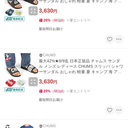
ーサンダル おしゃれ 軽量 夏 キャンプ 海 アウ
トドア CH63-1021
3,630
円
20
%
（
661
pt
）
要エントリー
最短明日お届け
CHUMS
最大42%★8/9迄 日本正規品 チャムス サンダ
ル メンズ レディース CHUMS スリッパ シャワ
ーサンダル おしゃれ 軽量 夏 キャンプ 海 アウ
トドア CH63-1020
3,630
円
20
%
（
661
pt
）
要エントリー
最短明日お届け
CHUMS