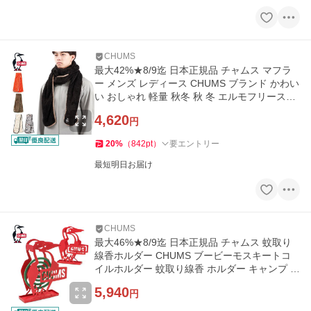
CHUMS
最大42%★8/9迄 日本正規品 チャムス マフラ
ー メンズ レディース CHUMS ブランド かわい
い おしゃれ 軽量 秋冬 秋 冬 エルモフリースマ
フラー CH09-1302
4,620
円
20
%
（
842
pt
）
要エントリー
最短明日お届け
CHUMS
最大46%★8/9迄 日本正規品 チャムス 蚊取り
線香ホルダー CHUMS ブービーモスキートコ
イルホルダー 蚊取り線香 ホルダー キャンプ ア
ウトドア CH62-1948
5,940
円