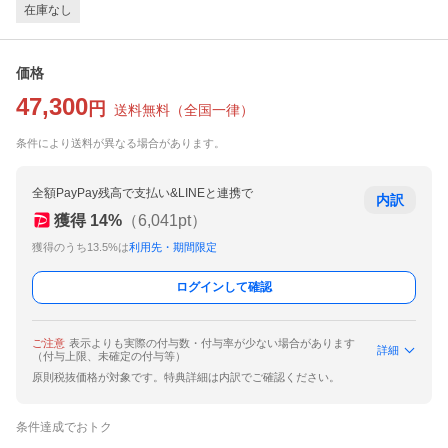
在庫なし
価格
47,300
円
送料無料
（
全国一律
）
条件により送料が異なる場合があります。
全額PayPay残高で支払い&LINEと連携で
内訳
獲得
14
%
（
6,041
pt）
獲得のうち13.5%は
利用先・期間限定
ログインして確認
ご注意
表示よりも実際の付与数・付与率が少ない場合があります
詳細
（付与上限、未確定の付与等）
原則税抜価格が対象です。特典詳細は内訳でご確認ください。
条件達成でおトク