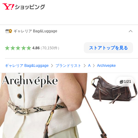
ギャレリア Bag&Luggage
ストアトップを見る
4.86
（
70,150
件
）
ギャレリア Bag&Luggage
ブランドリスト
A
Archivepke
1
/
21