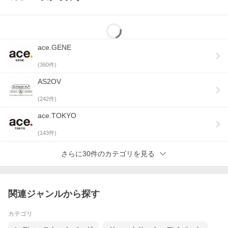
ace.GENE
(
360
件)
個性的なポケット使いで
AS2OV
人とは違うデザインが◎
(
242
件)
ウォッシュ加工を施すことで演出したちょっとラフなニュアン
ace.TOKYO
スが特徴のショルダーバッグ。柔らかな曲線を描くカラビナが
(
143
件)
ポイント。マルチポケットデザインで収納力も高めています。
ストラップの長さも調整が可能で、肩掛けでも、短く持って手
さらに30件のカテゴリを見る
持ちスタイルでも可愛くきまります。カラビナに好みのチャー
ムを付けてアレンジを楽しめるので、さりげなく個性をアピー
ルしたい方にもおすすめです。
関連ジャンルから探す
カテゴリ