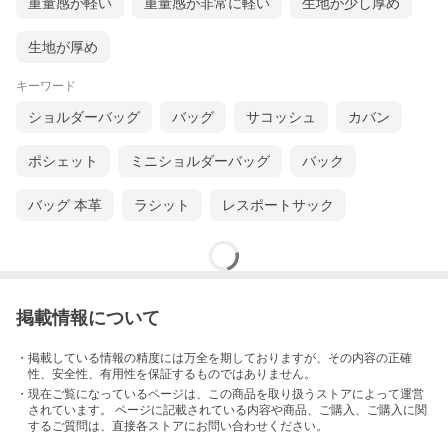
重量感が軽い
重量感が非常に軽い
生地が少し厚め
生地が厚め
キーワード
ショルダーバッグ
バッグ
サコッシュ
カバン
ポシェット
ミニショルダーバッグ
バック
バッグ 本革
ラシット
レスポートサック
掲載情報について
・掲載している情報の精度には万全を期しておりますが、その内容の正確
性、安全性、有用性を保証するものではありません。
・現在ご覧になっているページは、この
商品
を取り扱うストアによって運営
されています。 ページに記載されている内容
や商品、ご購入
、ご購入に関
するご質問は、直接各ストアにお問い合わせください。