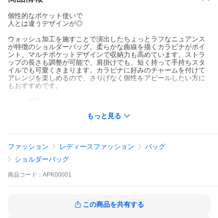
個性的なポケット使いで
人とは違うデザインが◎
ウォッシュ加工を施すことで演出したちょっとラフなニュアンス
が特徴のショルダーバッグ。柔らかな曲線を描くカラビナがポイ
ント。マルチポケットデザインで収納力も高めています。ストラ
ップの長さも調整が可能で、肩掛けでも、短く持って手持ちスタ
イルでも可愛くきまります。カラビナに好みのチャームを付けて
アレンジを楽しめるので、さりげなく個性をアピールしたい方に
もおすすめです。
カラー展開：
Washingbrown(SWB)
もっと見る
アーカイブエプク ショルダーバッグ Archivepke レディース 肩掛
け ハンドバッグ 手持ち 軽量 レザー 革 羊革 上品 小さめ コンパク
ト 横型 可愛い 大人 A5 Rider shoulder bag Archivepke バッグ 小
ファッション
レディースファッション
バッグ
さい ブランド おしゃれ シンプル かわいい 軽い カラビナ A5サイ
ズ ファスナー付き ショルダー ファスナー 本革 ミニ ミニショルダ
ショルダーバッグ
ー 無地 オシャレ カジュアル きれいめ お洒落 ファスナーあり 女
性 旅行 トラベル デイリー 普段使い オールシーズン
商品
コード：
APK00001
この商品を共有する