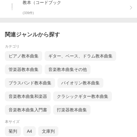
教本（コードブック
(
339
件)
関連ジャンルから探す
カテゴリ
ピアノ教本曲集
ギター、ベース、ドラム教本曲集
管楽器教本曲集
音楽教本曲集その他
ブラスバンド教本曲集
バイオリン教本曲集
音楽教本曲集和楽器
クラシックギター教本曲集
音楽教本曲集入門書
打楽器教本曲集
本サイズ
菊判
A4
文庫判