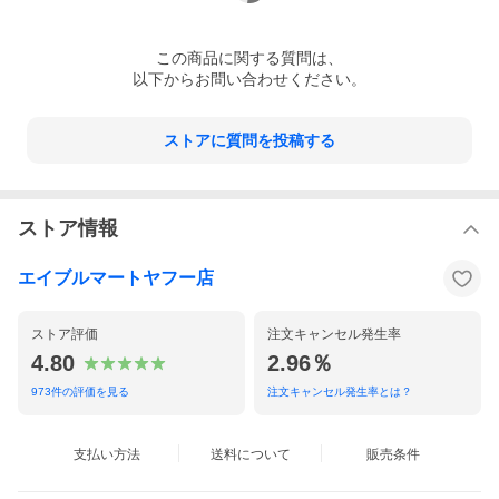
本書では、1940年代に台頭したビバップなどの複雑なコード・チ
ェンジよりも、むしろブルースやシンプルなトーナリティに基づ
くジャズそのものの発展を反映していることとその実用性から、
この
商品
に関する質問は、
ブルース・スケールによるアプローチを取り上げています。
以下からお問い合わせください。
Lester Young、'Sweets' Edison、Johnny Hodges などのスウィン
グの巨匠、Charlie Parker、Dizzy Gillespie などのビバップ・プレ
イヤー、Dexter Gordon、Horace Silver、Cannonball Adderley、
ストアに質問を投稿する
Miles Davis などのモダン・インプロヴァイザーやコンポーザー、
そしてMichael Brecker、David Sanborn、Jaco Pastorius などの
ファンクやフュージョン・プレイヤーなど、多くのミュージシャ
ンによる実例をフィーチュアし、ブルース・スケールがスタンダ
ード・チューンのメロディやインプロヴィゼイションにどのよう
ストア情報
に使われているのかを、詳細な解説とともに検証しています。
エイブルマートヤフー店
ストア評価
注文キャンセル発生率
4.80
2.96％
973
件の評価を見る
注文キャンセル発生率とは？
支払い方法
送料について
販売条件