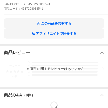
Melon Island
JAN/ISBNコード：
4537298033541
Green Fin
商品
コード：
4537298033541
St.Sonny
Voyage
Confirmed
Miles’ Blues
この商品を共有する
Freedom
Birds Ballads
Trane’s Thing
アフィリエイトで紹介する
You Need Not
Things
Days Ago
Steller
商品レビュー
Night Eyes
-.--
5
ブルース・スケールから始めよう
4
自分の楽器における基本的な演奏方法（楽譜の読み方、メジャー
この
商品
に関するレビューはありません
3
およびマイナー・スケール、コード・アルペジオ、１小節内の拍
2
1
の数え方）さえ知っていれば、本書を使って、ジャズの基本の１
-
件
つであるブルース・スケールを学ぶことができます。
本書は、テクニックや音楽理論の知識にあまり自信がないプレイ
ヤーにとっても、複数のブルース・スケールを使うことで、意味
商品Q&A
（
0
件）
のあるジャズ・ソロを創ることが可能な方法を紹介します。ブル
ースのヴォキャブラリーを習得し、使用する方法を学べば、あな
たの演奏はすぐに本物の音楽としてサウンドし始めます。