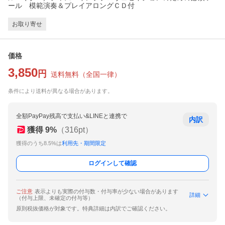
ール 模範演奏＆プレイアロングＣＤ付
お取り寄せ
価格
3,850
円
送料無料
（
全国一律
）
条件により送料が異なる場合があります。
全額PayPay残高で支払い&LINEと連携で
内訳
獲得
9
%
（
316
pt）
獲得のうち8.5%は
利用先・期間限定
ログインして確認
ご注意
表示よりも実際の付与数・付与率が少ない場合があります
詳細
（付与上限、未確定の付与等）
原則税抜価格が対象です。特典詳細は内訳でご確認ください。