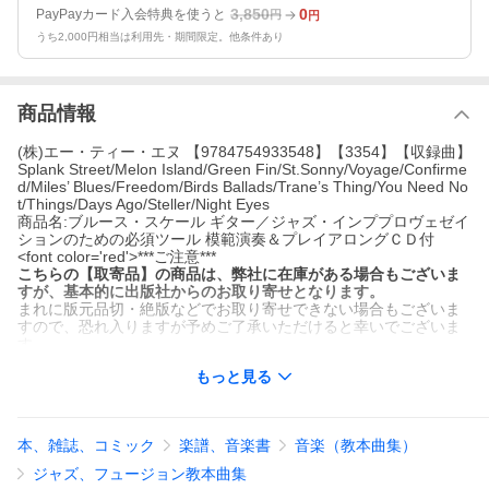
3,850
0
PayPayカード入会特典を使うと
円
円
うち2,000円相当は利用先・期間限定。他条件あり
商品情報
(株)エー・ティー・エヌ 【9784754933548】【3354】【収録曲】
Splank Street/Melon Island/Green Fin/St.Sonny/Voyage/Confirme
d/Miles’ Blues/Freedom/Birds Ballads/Trane’s Thing/You Need No
t/Things/Days Ago/Steller/Night Eyes
商品名:ブルース・スケール ギター／ジャズ・インププロヴェゼイ
ションのための必須ツール 模範演奏＆プレイアロングＣＤ付
<font color='red'>***ご注意***
こちらの【取寄品】の商品は、弊社に在庫がある場合もございま
すが、基本的に出版社からのお取り寄せとなります。
まれに版元品切・絶版などでお取り寄せできない場合もございま
すので、恐れ入りますが予めご了承いただけると幸いでございま
す。
</font>著者：Ｄａｎ Ｇｒｅｅｎｂｌａｔｔ
もっと見る
メーカー:(株)エー・ティー・エヌ
JAN:4537298033541 ISBN:9784754933548 PCD:3354
菊倍 85ページ
刊行日:2006/09/20
本、雑誌、コミック
楽譜、音楽書
音楽（教本曲集）
収録曲：15曲
曲名
作曲/作詞/編曲/訳詞
ジャズ、フュージョン教本曲集
Splank Street