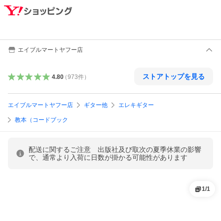
エイブルマートヤフー店
ストアトップを見る
4.80
（
973
件
）
エイブルマートヤフー店
ギター他
エレキギター
教本（コードブック
配送に関するご注意 出版社及び取次の夏季休業の影響
で、通常より入荷に日数が掛かる可能性があります
1
/
1