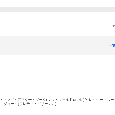
8
一
 ア・ソング・アフター・ダーク(マル・ウォルドロンに)/4 レイジー・ス
ル・ジョーク(フレディ・グリーンに)