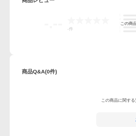
商品
レビュー
5
-.--
4
この
商
3
2
-
件
1
商品Q&A
(
0
件)
この
商品
に関する