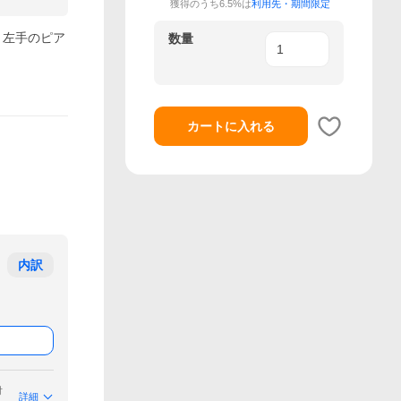
獲得のうち6.5%は
利用先・期間限定
泉 左手のピア
数量
カートに入れる
内訳
付
詳細