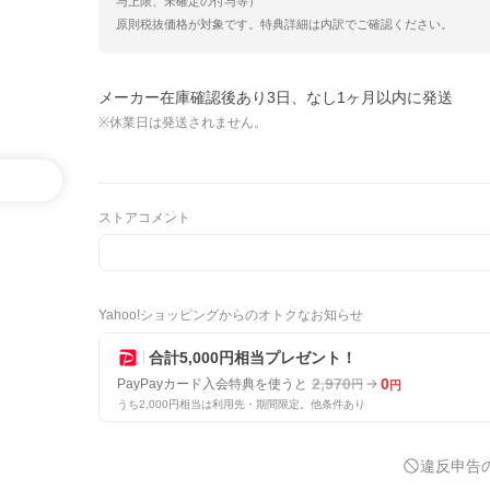
与上限、未確定の付与等）
原則税抜価格が対象です。特典詳細は内訳でご確認ください。
メーカー在庫確認後あり3日、なし1ヶ月以内に発送
※休業日は発送されません。
ストアコメント
Yahoo!ショッピングからのオトクなお知らせ
合計5,000円相当プレゼント！
2,970
0
PayPayカード入会特典を使うと
円
円
うち2,000円相当は利用先・期間限定。他条件あり
違反申告