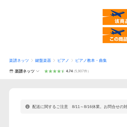
楽譜ネッツ
鍵盤楽器
ピアノ
ピアノ教本・曲集
楽譜ネッツ
4.74
（
5,907
件
）
配送に関するご注意 8/11～8/16休業。お問合せの