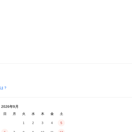
とは？
2026年9月
日
月
火
水
木
金
土
1
2
3
4
5