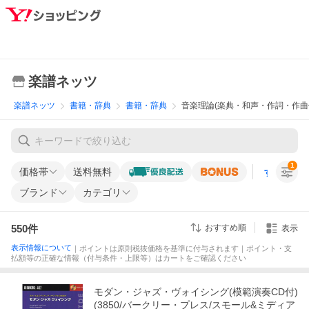
楽譜ネッツ
楽譜ネッツ
書籍・辞典
書籍・辞典
音楽理論(楽典・和声・作詞・作曲
1
価格帯
送料無料
すべての条
ブランド
カテゴリ
550
件
おすすめ順
表示
表示情報について
｜ポイントは原則税抜価格を基準に付与されます｜ポイント・支
払額等の正確な情報（付与条件・上限等）はカートをご確認ください
モダン・ジャズ・ヴォイシング(模範演奏CD付)
(3850/バークリー・プレス/スモール&ミディア