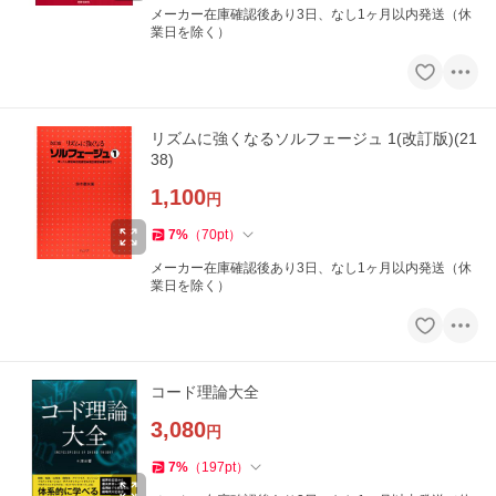
メーカー在庫確認後あり3日、なし1ヶ月以内発送（休
業日を除く）
リズムに強くなるソルフェージュ 1(改訂版)(21
38)
1,100
円
7
%
（
70
pt
）
メーカー在庫確認後あり3日、なし1ヶ月以内発送（休
業日を除く）
コード理論大全
3,080
円
7
%
（
197
pt
）