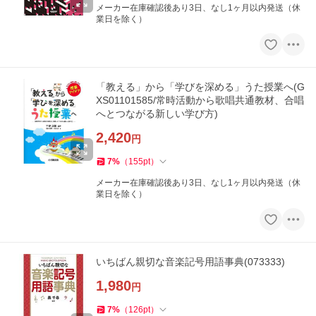
メーカー在庫確認後あり3日、なし1ヶ月以内発送（休
業日を除く）
「教える」から「学びを深める」うた授業へ(G
XS01101585/常時活動から歌唱共通教材、合唱
へとつながる新しい学び方)
2,420
円
7
%
（
155
pt
）
メーカー在庫確認後あり3日、なし1ヶ月以内発送（休
業日を除く）
いちばん親切な音楽記号用語事典(073333)
1,980
円
7
%
（
126
pt
）