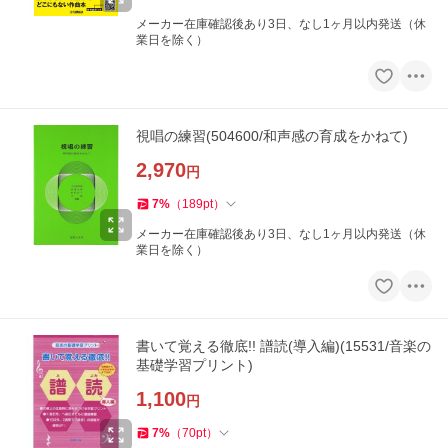
メーカー在庫確認後あり3日、なし1ヶ月以内発送（休
業日を除く）
視唱の練習(504600/和声感の育成をかねて)
2,970
円
7
%
（
189
pt
）
メーカー在庫確認後あり3日、なし1ヶ月以内発送（休
業日を除く）
書いて覚える徹底!! 譜読(導入編)(15531/音楽の
基礎学習プリント)
1,100
円
7
%
（
70
pt
）