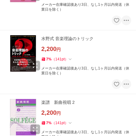
メーカー在庫確認後あり3日、なし1ヶ月以内発送（休
業日を除く）
水野式 音楽理論のトリック
2,200
円
7
%
（
141
pt
）
メーカー在庫確認後あり3日、なし1ヶ月以内発送（休
業日を除く）
楽譜 新曲視唱 2
2,200
円
7
%
（
141
pt
）
メーカー在庫確認後あり3日、なし1ヶ月以内発送（休