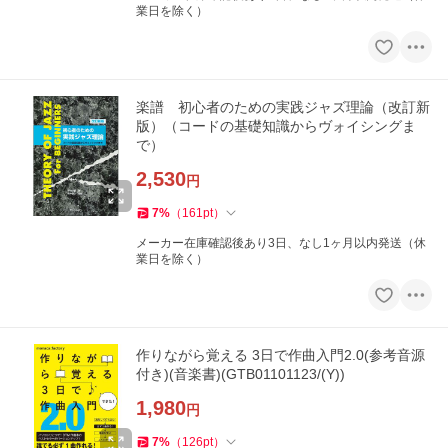
業日を除く）
楽譜 初心者のための実践ジャズ理論（改訂新
版）（コードの基礎知識からヴォイシングま
で）
2,530
円
7
%
（
161
pt
）
メーカー在庫確認後あり3日、なし1ヶ月以内発送（休
業日を除く）
作りながら覚える 3日で作曲入門2.0(参考音源
付き)(音楽書)(GTB01101123/(Y))
1,980
円
7
%
（
126
pt
）