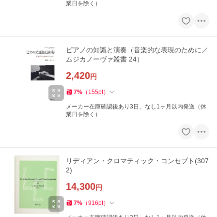
業日を除く）
ピアノの知識と演奏（音楽的な表現のために／
ムジカノーヴァ叢書 24）
2,420
円
7
%
（
155
pt
）
メーカー在庫確認後あり3日、なし1ヶ月以内発送（休
業日を除く）
リディアン・クロマティック・コンセプト(307
2)
14,300
円
7
%
（
916
pt
）