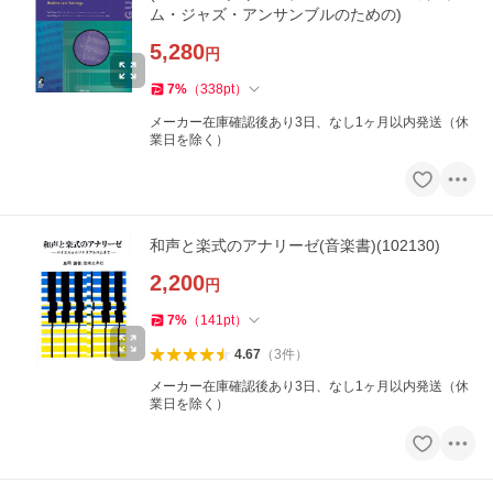
ム・ジャズ・アンサンブルのための)
5,280
円
7
%
（
338
pt
）
メーカー在庫確認後あり3日、なし1ヶ月以内発送（休
業日を除く）
和声と楽式のアナリーゼ(音楽書)(102130)
2,200
円
7
%
（
141
pt
）
4.67
（
3
件
）
メーカー在庫確認後あり3日、なし1ヶ月以内発送（休
業日を除く）