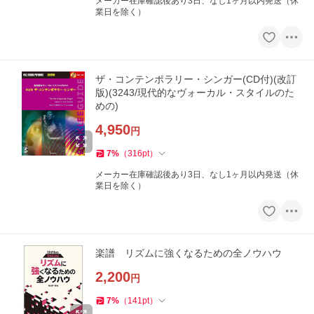
メーカー在庫確認後あり3日、なし1ヶ月以内発送（休
業日を除く）
ザ・コンテンポラリー・シンガー(CD付)(改訂
版)(3243/現代的なヴォーカル・スタイルのた
めの)
4,950
円
7
%
（
316
pt
）
メーカー在庫確認後あり3日、なし1ヶ月以内発送（休
業日を除く）
楽譜 リズムに強くなるための全ノウハウ
2,200
円
7
%
（
141
pt
）