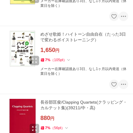
メーカー在庫確認後あり3日、なし1ヶ月以内発送（休
業日を除く）
めざせ歌姫！ハイトーン自由自在（たった3日
で変わるボイストレーニング）
1,650
円
7
%
（
105
pt
）
メーカー在庫確認後あり3日、なし1ヶ月以内発送（休
業日を除く）
長谷部匡俊/Clapping Quartets(クラッピング・
カルテット集)(39211/中・高)
880
円
7
%
（
56
pt
）