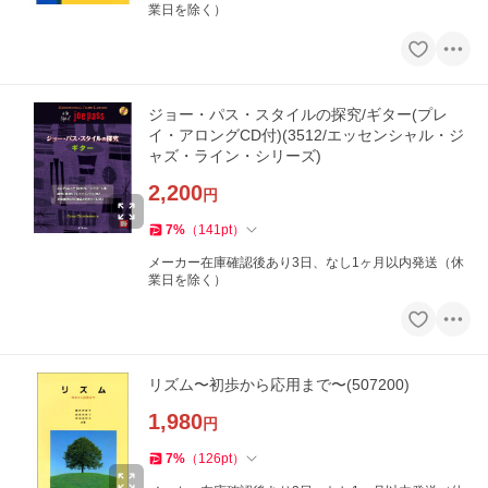
業日を除く）
ジョー・パス・スタイルの探究/ギター(プレ
イ・アロングCD付)(3512/エッセンシャル・ジ
ャズ・ライン・シリーズ)
2,200
円
7
%
（
141
pt
）
メーカー在庫確認後あり3日、なし1ヶ月以内発送（休
業日を除く）
リズム〜初歩から応用まで〜(507200)
1,980
円
7
%
（
126
pt
）