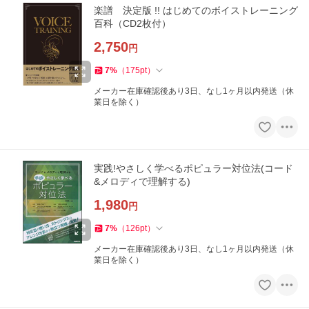
楽譜 決定版 !! はじめてのボイストレーニング
百科（CD2枚付）
2,750
円
7
%
（
175
pt
）
メーカー在庫確認後あり3日、なし1ヶ月以内発送（休
業日を除く）
実践!やさしく学べるポピュラー対位法(コード
&メロディで理解する)
1,980
円
7
%
（
126
pt
）
メーカー在庫確認後あり3日、なし1ヶ月以内発送（休
業日を除く）