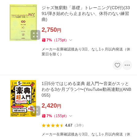
ジャズ無窮動「基礎」トレーニング(CD付)(33
91/弾き始めたら止まれない、休符のない練習
曲)
2,750
円
7
%
（
175
pt
）
メーカー在庫確認後あり3日、なし1ヶ月以内発送（休
業日を除く）
1日5分ではじめる楽典 超入門〜音楽がスッと
わかる3か月プラン!〜(YouTube動画連動)(ANB
055)
2,420
円
7
%
（
155
pt
）
4.67
（
3
件
）
メーカー在庫確認後あり3日、なし1ヶ月以内発送（休