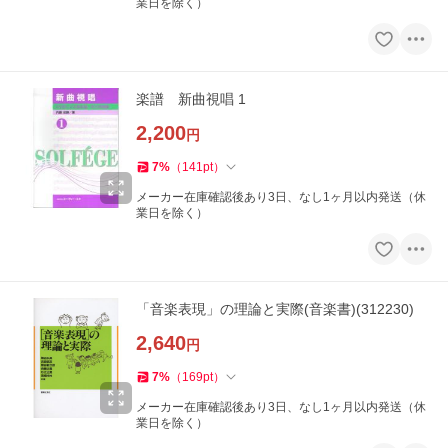
業日を除く）
楽譜 新曲視唱 1
2,200
円
7
%
（
141
pt
）
メーカー在庫確認後あり3日、なし1ヶ月以内発送（休
業日を除く）
「音楽表現」の理論と実際(音楽書)(312230)
2,640
円
7
%
（
169
pt
）
メーカー在庫確認後あり3日、なし1ヶ月以内発送（休
業日を除く）