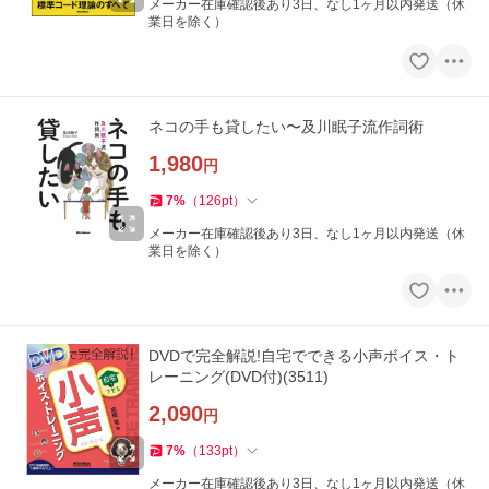
メーカー在庫確認後あり3日、なし1ヶ月以内発送（休
業日を除く）
ネコの手も貸したい〜及川眠子流作詞術
1,980
円
7
%
（
126
pt
）
メーカー在庫確認後あり3日、なし1ヶ月以内発送（休
業日を除く）
DVDで完全解説!自宅でできる小声ボイス・ト
レーニング(DVD付)(3511)
2,090
円
7
%
（
133
pt
）
メーカー在庫確認後あり3日、なし1ヶ月以内発送（休