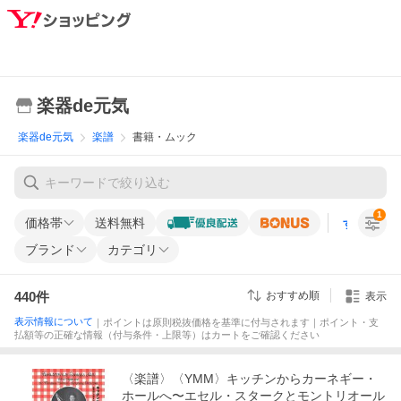
楽器de元気
楽器de元気
楽譜
書籍・ムック
1
価格帯
送料無料
すべての条
ブランド
カテゴリ
440
件
おすすめ順
表示
表示情報について
｜ポイントは原則税抜価格を基準に付与されます｜ポイント・支
払額等の正確な情報（付与条件・上限等）はカートをご確認ください
〈楽譜〉〈YMM〉キッチンからカーネギー・
ホールへ〜エセル・スタークとモントリオール