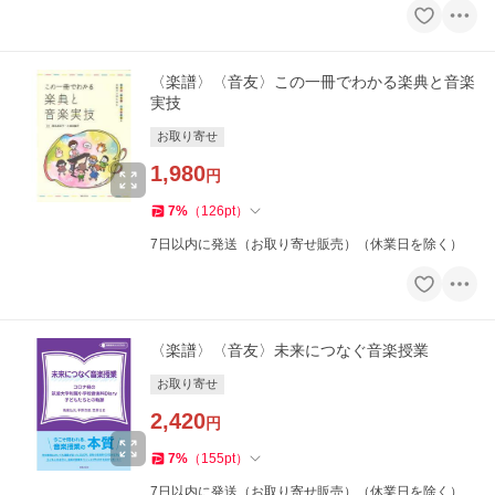
〈楽譜〉〈音友〉この一冊でわかる楽典と音楽
実技
お取り寄せ
1,980
円
7
%
（
126
pt
）
7日以内に発送（お取り寄せ販売）（休業日を除く）
〈楽譜〉〈音友〉未来につなぐ音楽授業
お取り寄せ
2,420
円
7
%
（
155
pt
）
7日以内に発送（お取り寄せ販売）（休業日を除く）