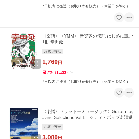
7日以内に発送（お取り寄せ販売）（休業日を除く）
〈楽譜〉〈YMM〉 音楽家の伝記 はじめに読む
1冊 幸田延
お取り寄せ
1,760
円
7
%
（
112
pt
）
7日以内に発送（お取り寄せ販売）（休業日を除く）
〈楽譜〉〈リットーミュージック〉Guitar mag
azine Selections Vol.1 シティ・ポップ名演選
お取り寄せ
3,080
円