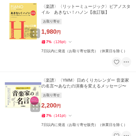
〈楽譜〉〈リットーミュージック〉ピアノスタ
イル あきない！ハノン【改訂版】
お取り寄せ
1,980
円
7
%
（
126
pt
）
7日以内に発送（お取り寄せ販売）（休業日を除く）
〈楽譜〉〈YMM〉日めくりカレンダー 音楽家
の名言〜あなたの演奏を変えるメッセージ〜
お取り寄せ
2,200
円
7
%
（
141
pt
）
7日以内に発送（お取り寄せ販売）（休業日を除く）