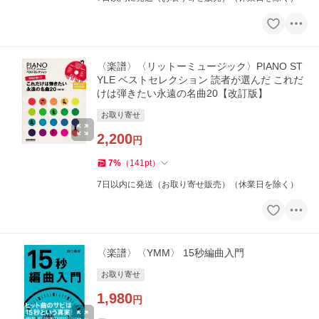
〈楽譜〉〈リットーミュージック〉PIANO ST
YLE ベストセレクション 読者が選んだ これだ
けは弾きたい永遠の名曲20【改訂版】
お取り寄せ
2,200
円
7
%
（
141
pt
）
7日以内に発送（お取り寄せ販売）（休業日を除く）
〈楽譜〉〈YMM〉 15秒編曲入門
お取り寄せ
1,980
円