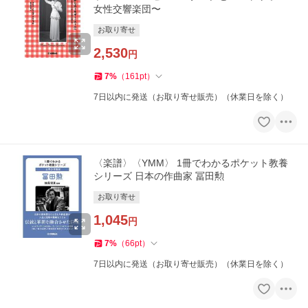
女性交響楽団〜
お取り寄せ
2,530
円
7
%
（
161
pt
）
7日以内に発送（お取り寄せ販売）（休業日を除く）
〈楽譜〉〈YMM〉 1冊でわかるポケット教養
シリーズ 日本の作曲家 冨田勲
お取り寄せ
1,045
円
7
%
（
66
pt
）
7日以内に発送（お取り寄せ販売）（休業日を除く）