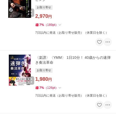
お取り寄せ
2,970
円
7
%
（
189
pt
）
7日以内に発送（お取り寄せ販売）（休業日を除く）
〈楽譜〉〈YMM〉 1日10分！ 40歳からの速弾
き奏法革命
お取り寄せ
1,980
円
7
%
（
126
pt
）
7日以内に発送（お取り寄せ販売）（休業日を除く）