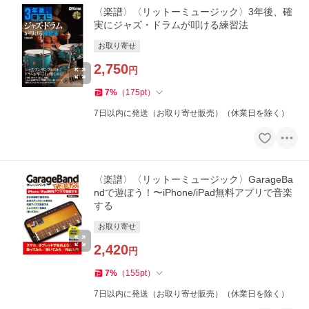
〈楽譜〉〈リットーミュージック〉3年後、確
実にジャズ・ドラムが叩ける練習法
お取り寄せ
2,750
円
7
%
（
175
pt
）
7日以内に発送（お取り寄せ販売）（休業日を除く）
〈楽譜〉〈リットーミュージック〉GarageBa
ndで遊ぼう！〜iPhone/iPad無料アプリで音楽
する
お取り寄せ
2,420
円
7
%
（
155
pt
）
7日以内に発送（お取り寄せ販売）（休業日を除く）