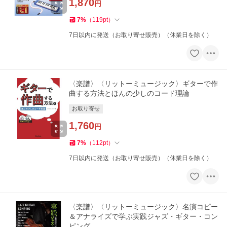
1,870
円
7
%
（
119
pt
）
7日以内に発送（お取り寄せ販売）（休業日を除く）
〈楽譜〉〈リットーミュージック〉ギターで作
曲する方法とほんの少しのコード理論
お取り寄せ
1,760
円
7
%
（
112
pt
）
7日以内に発送（お取り寄せ販売）（休業日を除く）
〈楽譜〉〈リットーミュージック〉名演コピー
＆アナライズで学ぶ実践ジャズ・ギター・コン
ピング