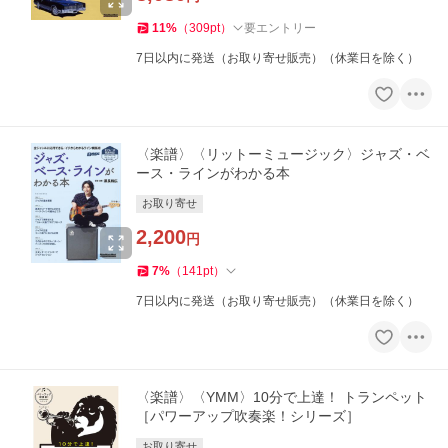
11
%
（
309
pt
）
要エントリー
7日以内に発送（お取り寄せ販売）（休業日を除く）
〈楽譜〉〈リットーミュージック〉ジャズ・ベ
ース・ラインがわかる本
お取り寄せ
2,200
円
7
%
（
141
pt
）
7日以内に発送（お取り寄せ販売）（休業日を除く）
〈楽譜〉〈YMM〉10分で上達！ トランペット
［パワーアップ吹奏楽！シリーズ］
お取り寄せ