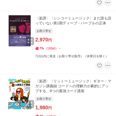
〈楽譜〉〈シンコーミュージック〉まだ誰も語
っていない第1期ディープ・パープルの正体
お取り寄せ
2,970
円
7
%
（
189
pt
）
7日以内に発送（お取り寄せ販売）（休業日を除く）
〈楽譜〉〈リットーミュージック〉ギター・マ
ガジン講義録 コードへの理解力が劇的にアッ
プする、8つの最強コード講座
お取り寄せ
1,980
円