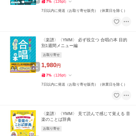
7
%
（
126
pt
）
7日以内に発送（お取り寄せ販売）（休業日を除く）
〈楽譜〉〈YMM〉 必ず役立つ 合唱の本 目的
別1週間メニュー編
お取り寄せ
1,980
円
7
%
（
126
pt
）
7日以内に発送（お取り寄せ販売）（休業日を除く）
〈楽譜〉〈YMM〉 見て読んで感じて覚える 音
楽のことば辞典
お取り寄せ