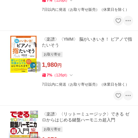
7
%
（
126
pt
）
7日以内に発送（お取り寄せ販売）（休業日を除く）
〈楽譜〉〈YMM〉 脳がいきいき！ ピアノで指
たいそう
お取り寄せ
1,980
円
7
%
（
126
pt
）
7日以内に発送（お取り寄せ販売）（休業日を除く）
〈楽譜〉〈リットーミュージック〉できる ゼ
ロからはじめる鍵盤ハーモニカ超入門
お取り寄せ