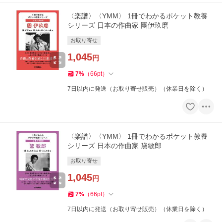
〈楽譜〉〈YMM〉 1冊でわかるポケット教養
シリーズ 日本の作曲家 團伊玖磨
お取り寄せ
1,045
円
7
%
（
66
pt
）
7日以内に発送（お取り寄せ販売）（休業日を除く）
〈楽譜〉〈YMM〉 1冊でわかるポケット教養
シリーズ 日本の作曲家 黛敏郎
お取り寄せ
1,045
円
7
%
（
66
pt
）
7日以内に発送（お取り寄せ販売）（休業日を除く）