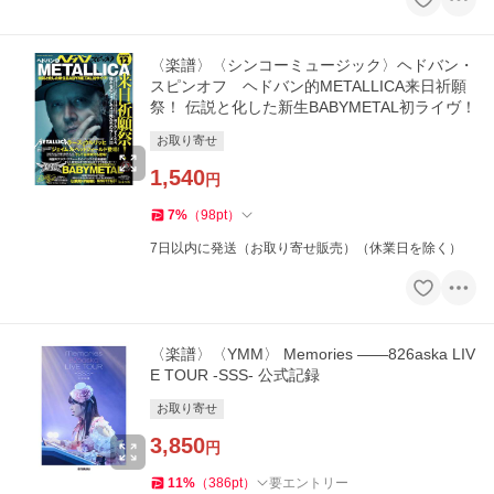
〈楽譜〉〈シンコーミュージック〉ヘドバン・
スピンオフ ヘドバン的METALLICA来日祈願
祭！ 伝説と化した新生BABYMETAL初ライヴ！
お取り寄せ
1,540
円
7
%
（
98
pt
）
7日以内に発送（お取り寄せ販売）（休業日を除く）
〈楽譜〉〈YMM〉 Memories ――826aska LIV
E TOUR -SSS- 公式記録
お取り寄せ
3,850
円
11
%
（
386
pt
）
要エントリー