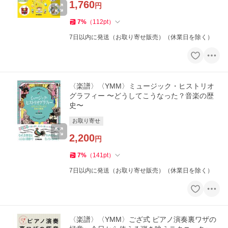
1,760
円
7
%
（
112
pt
）
7日以内に発送（お取り寄せ販売）（休業日を除く）
〈楽譜〉〈YMM〉ミュージック・ヒストリオ
グラフィー 〜どうしてこうなった？音楽の歴
史〜
お取り寄せ
2,200
円
7
%
（
141
pt
）
7日以内に発送（お取り寄せ販売）（休業日を除く）
〈楽譜〉〈YMM〉ござ式 ピアノ演奏裏ワザの