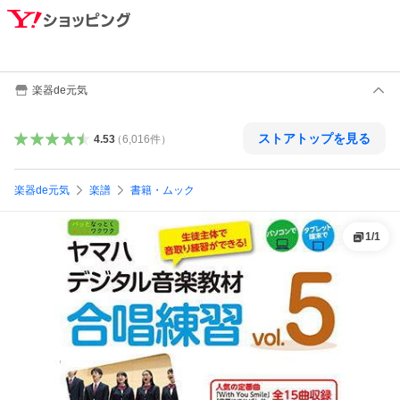
楽器de元気
ストアトップを見る
4.53
（
6,016
件
）
楽器de元気
楽譜
書籍・ムック
1
/
1