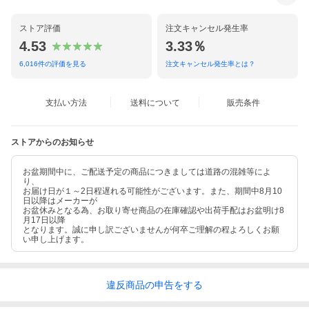
ストア評価
注文キャンセル発生率
4.53
3.33％
6,016
件の評価を見る
注文キャンセル発生率とは？
支払い方法
送料について
販売条件
ストアからのお知らせ
お盆期間中に、ご配送予定の商品につきましては道路の混雑等によ
り、
お届け日が１～2日程遅れる可能性がございます。また、期間中8月10
日以降はメーカーが
お盆休みとなる為、お取り寄せ商品の在庫確認や出荷手配はお盆明け8
月17日以降
となります。誠に申し訳ございませんが何卒ご理解の程よろしくお願
い申し上げます。
違反
商品の
申告をする