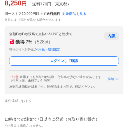
8,250
円
+ 送料
770
円
（
東京都
）
同一ストア10,000円以上で
送料無料
対象商品を見る
条件により送料が異なる場合があります。
全額PayPay残高で支払い&LINEと連携で
内訳
獲得
7
%
（
528
pt）
獲得のうち6.5%は
利用先・期間限定
ログインして確認
ご注意
表示よりも実際の付与数・付与率が少ない場合があります
詳細
（付与上限、未確定の付与等）
原則税抜価格が対象です。特典詳細は内訳でご確認ください。
条件達成でおトク
13時までの注文で7日以内に発送（お取り寄せ販売）
※休業日は発送されません。