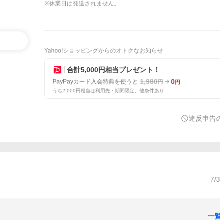
※休業日は発送されません。
Yahoo!ショッピングからのオトクなお知らせ
合計5,000円相当プレゼント！
1,980
0
PayPayカード入会特典を使うと
円
円
うち2,000円相当は利用先・期間限定。他条件あり
違反申告
7/
一