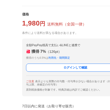
価格
1,980
円
送料無料
（
全国一律
）
条件により送料が異なる場合があります。
全額PayPay残高で支払い&LINEと連携で
獲得
7
%
（
126
pt）
獲得のうち6.5%は
利用先・期間限定
ログインして確認
ご注意
表示よりも実際の付与数・付与率が少ない場合があります（
与上限、未確定の付与等）
原則税抜価格が対象です。特典詳細は内訳でご確認ください。
7日以内に発送（お取り寄せ販売）