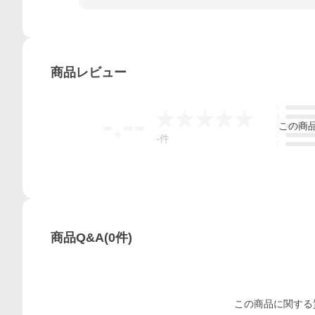
商品
レビュー
5
-.--
4
この
商
3
2
-
件
1
商品Q&A
(
0
件)
この
商品
に関する