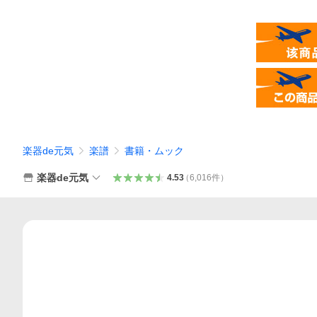
楽器de元気
楽譜
書籍・ムック
楽器de元気
4.53
（
6,016
件
）