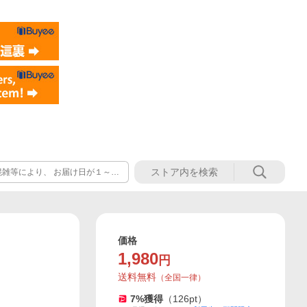
雑等により、 お届け日が１～2
ーが お盆休みとなる為、お取り
。誠に申し訳ございませんが何卒
価格
1,980
円
送料無料
（
全国一律
）
7
%獲得
（
126
pt）