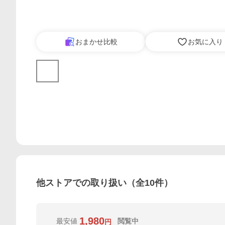
おまかせ比較
お気に入り
他ストアでの取り扱い（全
10
件）
1,980
最安値
閲覧中
円