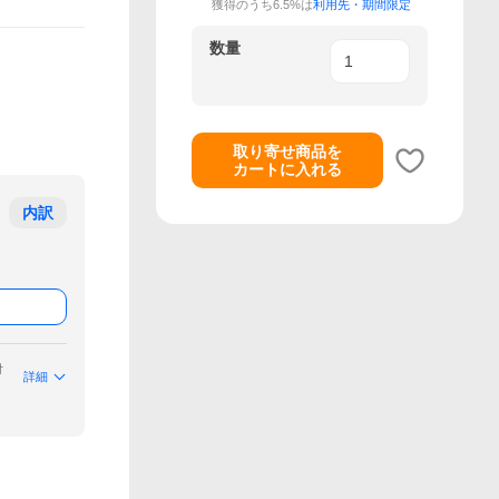
獲得のうち6.5%は
利用先・期間限定
数量
取り寄せ商品を
カートに入れる
内訳
付
詳細