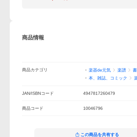
商品情報
商品
カテゴリ
楽器de元気
楽譜
書
本、雑誌、コミック
JAN/ISBNコード
4947817260479
商品
コード
10046796
この商品を共有する