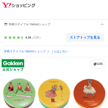
学研ステイフル Yahoo!ショップ
ストアトップを見る
4.39
（
23
件
）
学研ステイフル Yahoo!ショップ
くらはしれい
1
/
25