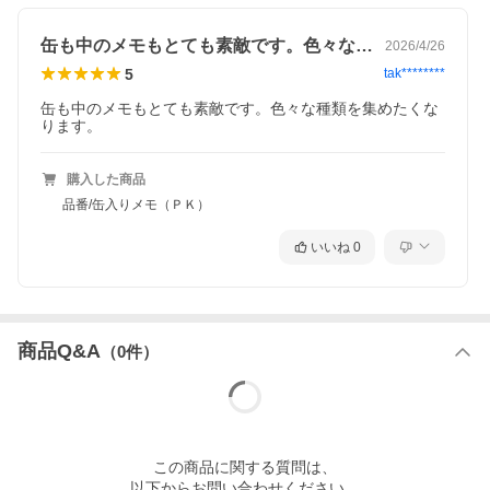
缶も中のメモもとても素敵です。色々な種…
2026/4/26
5
tak********
缶も中のメモもとても素敵です。色々な種類を集めたくな
ります。
購入した商品
品番/缶入りメモ（ＰＫ）
いいね
0
商品Q&A
（
0
件）
この
商品
に関する質問は、
以下からお問い合わせください。