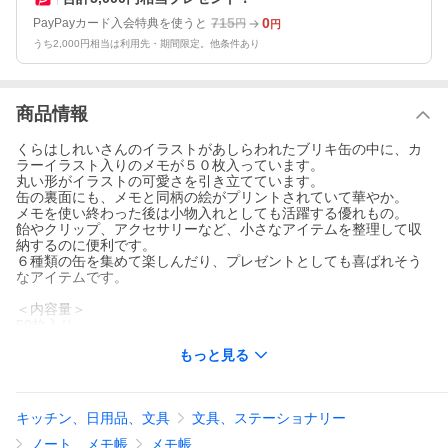
715
0
PayPayカード入会特典を使うと
円
円
うち2,000円相当は利用先・期間限定。他条件あり
商品情報
くらはしれいさんのイラストがあしらわれたブリキ缶の中に、カ
ラーイラスト入りのメモが５０枚入っています。
丸い形がイラストの可愛さを引き立てています。
缶の裏面にも、メモと同柄の絵がプリントされていて華やか。
メモを使い終わった後は小物入れとしても活躍する優れもの。
飴やクリップ、アクセサリーなど、小さなアイテムを整理して収
納するのに便利です。
６種類の缶を集めて楽しんだり、プレゼントとしても喜ばれそう
なアイテムです。
＜内容量＞
50枚入り
もっと見る
＜素材・材質＞
缶：ブリキ メモ：紙
＜サイズ＞
キッチン、日用品、文具
文具、ステーショナリー
パッケージ：W105×H100×D30mm
本体：W75×H75×D28mm
ノート、メモ帳
メモ帳