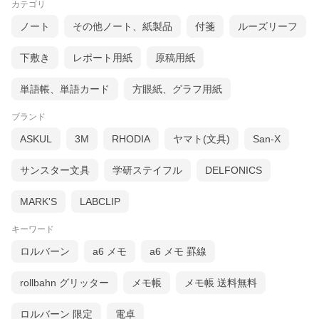
カテゴリ
ノート
その他ノート、紙製品
付箋
ルーズリーフ
下敷き
レポート用紙
原稿用紙
単語帳、単語カード
方眼紙、グラフ用紙
ブランド
ASKUL
3M
RHODIA
ヤマト(文具)
San-X
サンスター文具
学研ステイフル
DELFONICS
MARK'S
LABCLIP
キーワード
ロルバーン
a6 メモ
a6 メモ 罫線
rollbahn グリッター
メモ帳
メモ帳 送料無料
ロルバーン 限定
電卓