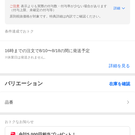
ご注意
表示よりも実際の付与数・付与率が少ない場合があります
詳細
（付与上限、未確定の付与等）
原則税抜価格が対象です。特典詳細は内訳でご確認ください。
条件達成でおトク
16時までの注文で8/10〜8/18の間に発送予定
※休業日は発送されません。
詳細を見る
バリエーション
在庫を確認
品番
おトクなお知らせ
合計5,000円相当プレゼント！