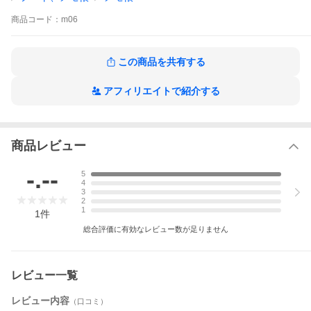
メモ：W65×H65mm
商品
コード：
m06
＜重量＞
48g
＜生産国＞
この商品を共有する
日本
アフィリエイトで紹介する
商品レビュー
-.--
5
4
3
2
1
1
件
総合評価に有効なレビュー数が足りません
レビュー一覧
レビュー内容
（口コミ）