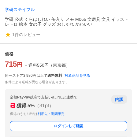
学研ステイフル
学研 公式 くらはしれい 缶入り メモ M065 文房具 文具 イラスト
レトロ 絵本 女の子 グッズ おしゃれ かわいい
1
件のレビュー
価格
715
円
+ 送料
550
円
（
東京都
）
同一ストア3,980円以上で
送料無料
対象商品を見る
条件により送料が異なる場合があります。
全額PayPay残高で支払い&LINEと連携で
内訳
獲得
5
%
（
31
pt）
獲得のうち4.5%は
利用先・期間限定
ログインして確認