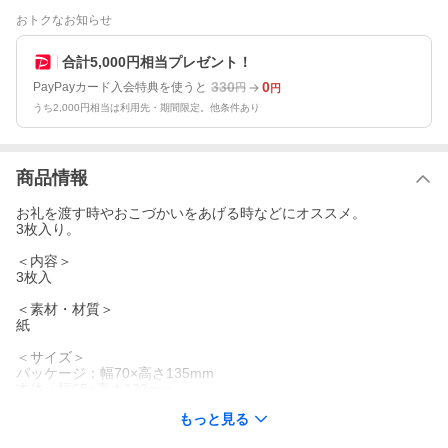
おトクなお知らせ
合計5,000円相当プレゼント！
330
0
PayPayカード入会特典を使うと
円
円
うち2,000円相当は利用先・期間限定。他条件あり
商品情報
お礼を渡す時やおこづかいをあげる時などにオススメ。
3枚入り。
＜内容＞
3枚入
＜素材・材質＞
紙
＜サイズ＞
パッケージ：幅70×高さ135mm
本体：幅65×高さ133mm
もっと見る
＜重量＞
7g