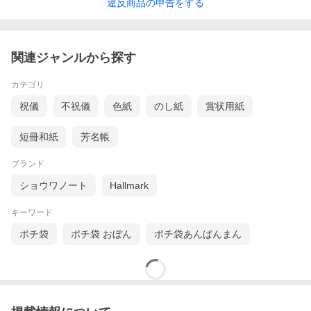
違反
商品の
申告をする
関連ジャンルから探す
カテゴリ
祝儀
不祝儀
色紙
のし紙
賞状用紙
短冊和紙
芳名帳
ブランド
ショウワノート
Hallmark
キーワード
ポチ袋
ポチ袋 おぼん
ポチ袋あんぱんまん