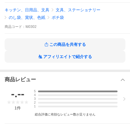
＜生産国＞
キッチン、日用品、文具
文具、ステーショナリー
日本
のし袋、賞状、色紙
ポチ袋
有料 ギフトラッピング サービス
商品
コード：
fd0302
この商品を共有する
アフィリエイトで紹介する
商品レビュー
ギフトラッピングについては こちら ＞
-.--
5
4
3
2
1
1
件
総合評価に有効なレビュー数が足りません