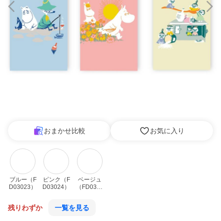
おまかせ比較
お気に入り
ブルー（F
ピンク（F
ベージュ
D03023）
D03024）
（FD0302
5）
残りわずか
一覧を見る