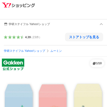
学研ステイフル Yahoo!ショップ
ストアトップを見る
4.39
（
23
件
）
学研ステイフル Yahoo!ショップ
ムーミン
1
/
10