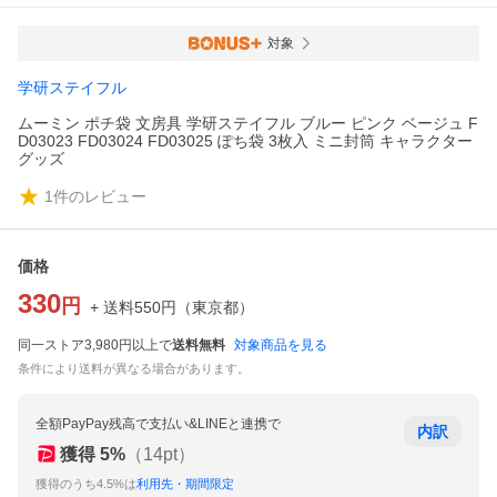
対象
学研ステイフル
ムーミン ポチ袋 文房具 学研ステイフル ブルー ピンク ベージュ F
D03023 FD03024 FD03025 ぽち袋 3枚入 ミニ封筒 キャラクター
グッズ
1
件のレビュー
価格
330
円
+ 送料
550
円
（
東京都
）
同一ストア3,980円以上で
送料無料
対象商品を見る
条件により送料が異なる場合があります。
全額PayPay残高で支払い&LINEと連携で
内訳
獲得
5
%
（
14
pt）
獲得のうち4.5%は
利用先・期間限定