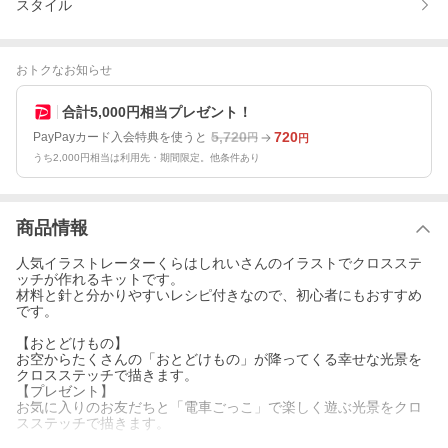
スタイル
おトクなお知らせ
合計5,000円相当プレゼント！
5,720
720
PayPayカード入会特典を使うと
円
円
うち2,000円相当は利用先・期間限定。他条件あり
商品情報
人気イラストレーターくらはしれいさんのイラストでクロスステ
ッチが作れるキットです。
材料と針と分かりやすいレシピ付きなので、初心者にもおすすめ
です。
【おとどけもの】
お空からたくさんの「おとどけもの」が降ってくる幸せな光景を
クロスステッチで描きます。
【プレゼント】
お気に入りのお友だちと「電車ごっこ」で楽しく遊ぶ光景をクロ
スステッチで描きます。