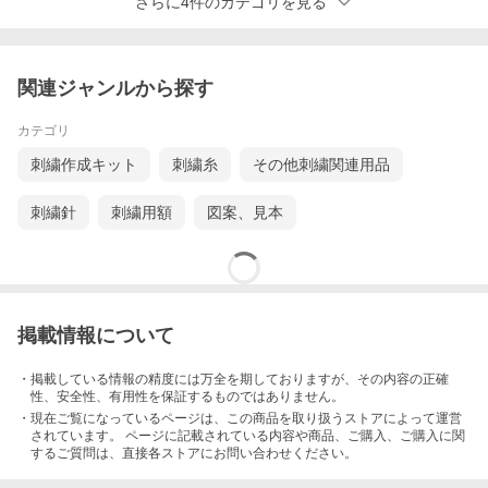
さらに4件のカテゴリを見る
関連ジャンルから探す
カテゴリ
刺繍作成キット
刺繍糸
その他刺繍関連用品
刺繍針
刺繍用額
図案、見本
掲載情報について
・掲載している情報の精度には万全を期しておりますが、その内容の正確
性、安全性、有用性を保証するものではありません。
・現在ご覧になっているページは、この
商品
を取り扱うストアによって運営
されています。 ページに記載されている内容
や商品、ご購入
、ご購入に関
するご質問は、直接各ストアにお問い合わせください。