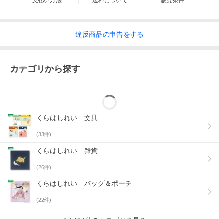
支払い方法
送料について
販売条件
違反
商品の
申告をする
カテゴリから探す
くらはしれい 文具
(
33
件)
くらはしれい 雑貨
(
26
件)
くらはしれい バッグ＆ポーチ
(
22
件)