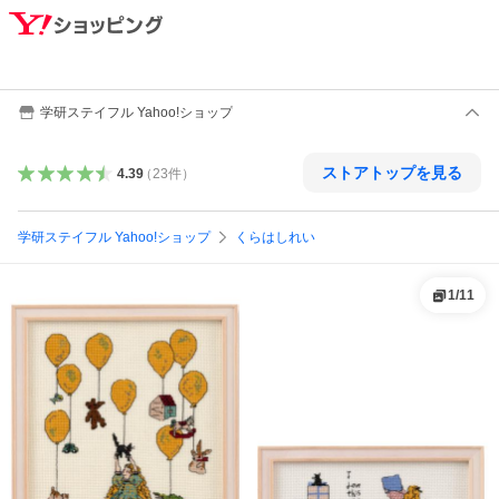
学研ステイフル Yahoo!ショップ
ストアトップを見る
4.39
（
23
件
）
学研ステイフル Yahoo!ショップ
くらはしれい
1
/
11