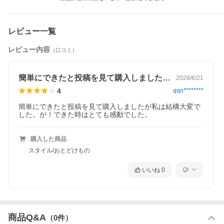
台、あて布、タオル、しつけ糸またはマスキングテープ
※キットに額は含まれません。額に入れる場合は、インチサイ
レビュー一覧
ズの額（別売り）をご用意ください。
※額に厚紙がセットされていない場合は、厚紙もご用意くださ
レビュー内容
（口コミ）
い。
簡単にできたと投稿を見て購入しましたが…
2026/6/21
有料 ギフトラッピング サービス
4
qqn********
簡単にできたと投稿を見て購入しましたが私は結構大変で
した。が！できた時はとても感動でした。
購入した商品
スタイル/おとどけもの
いいね
0
ギフトラッピングについては こちら ＞
商品Q&A
（
0
件）