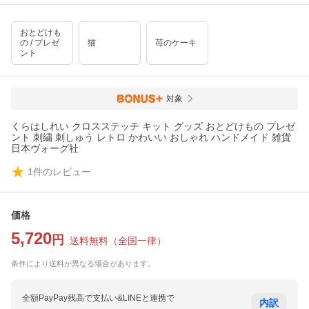
おとどけも
の / プレゼ
猫
苺のケーキ
ント
対象
くらはしれい クロスステッチ キット グッズ おとどけもの プレゼ
ント 刺繍 刺しゅう レトロ かわいい おしゃれ ハンドメイド 雑貨
日本ヴォーグ社
1
件のレビュー
価格
5,720
円
送料無料
（
全国一律
）
条件により送料が異なる場合があります。
全額PayPay残高で支払い&LINEと連携で
内訳