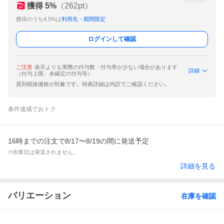
獲得
5
%
（
262
pt）
獲得のうち4.5%は
利用先・期間限定
ログインして確認
ご注意
表示よりも実際の付与数・付与率が少ない場合があります
詳細
（付与上限、未確定の付与等）
原則税抜価格が対象です。特典詳細は内訳でご確認ください。
条件達成でおトク
16時までの注文で8/17〜8/19の間に発送予定
※休業日は発送されません。
詳細を見る
バリエーション
在庫を確認