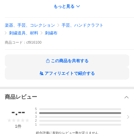
刺しゅうデザイン・制作：Bloom（三井由佳）
もっと見る
※この製品は、ライセンス契約に基づき企画・販売されていま
す。正規のライセンス商品との誤解を避ける為に、 二次加工をし
て販売されることはご遠慮ください。
楽器、手芸、コレクション
手芸、ハンドクラフト
※この製品に関するお問い合わせをいただいた場合は、別の窓口
刺繍道具、材料
刺繍布
をご案内させていただきます。あらかじめご了承ください。
商品
コード：
cf916100
＜セット内容＞
作り方説明書（図案、クロスステッチの基礎）、刺しゅう用布
（ジャバクロス55）、DMC25番刺しゅう糸、クロスステッチ針
この商品を共有する
＜パッケージサイズ＞
幅225×高さ300×厚み10mm
アフィリエイトで紹介する
＜刺繍部分仕上がりサイズ＞
おとどけもの：約縦227×横165mm
プレゼント：約縦230×横157mm
商品レビュー
＜重量＞
67g
-.--
5
＜生産国＞
4
日本
3
2
1
1
件
〔別途、ご用意いただくもの〕はさみ、アイロン、アイロン
総合評価に有効なレビュー数が足りません