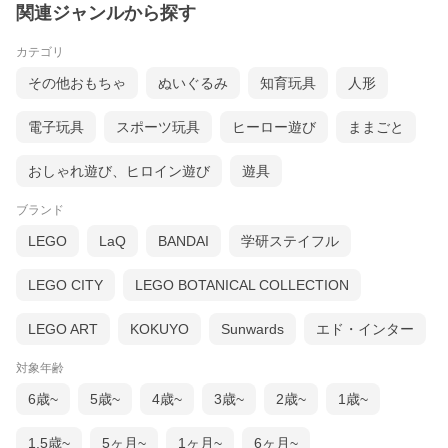
関連ジャンルから探す
カテゴリ
その他おもちゃ
ぬいぐるみ
知育玩具
人形
電子玩具
スポーツ玩具
ヒーロー遊び
ままごと
おしゃれ遊び、ヒロイン遊び
遊具
ブランド
LEGO
LaQ
BANDAI
学研ステイフル
LEGO CITY
LEGO BOTANICAL COLLECTION
LEGO ART
KOKUYO
Sunwards
エド・インター
対象年齢
6歳~
5歳~
4歳~
3歳~
2歳~
1歳~
1.5歳~
5ヶ月~
1ヶ月~
6ヶ月~