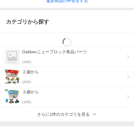
違反
商品の
申告をする
カテゴリから探す
Gakkenニューブロック単品パーツ
(
20
件)
２歳から
(
20
件)
３歳から
(
10
件)
さらに1件のカテゴリを見る