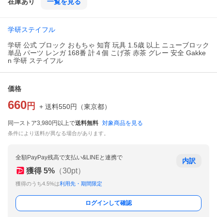
在庫あり
一覧を見る
学研ステイフル
学研 公式 ブロック おもちゃ 知育 玩具 1.5歳 以上 ニューブロック
単品 パーツ レンガ 168番 計４個 こげ茶 赤茶 グレー 安全 Gakke
n 学研 ステイフル
価格
660
円
+ 送料
550
円
（
東京都
）
同一ストア3,980円以上で
送料無料
対象商品を見る
条件により送料が異なる場合があります。
全額PayPay残高で支払い&LINEと連携で
内訳
獲得
5
%
（
30
pt）
獲得のうち4.5%は
利用先・期間限定
ログインして確認