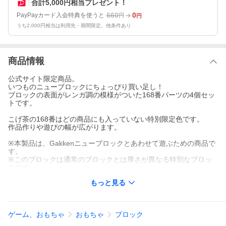
合計5,000円相当プレゼント！
660
0
PayPayカード入会特典を使うと
円
円
うち2,000円相当は利用先・期間限定。他条件あり
商品情報
公式サイト限定商品。
いつものニューブロックにちょっぴり買い足し！
ブロックの表面がレンガ調の模様がついた168番パーツの4個セッ
トです。
こげ茶の168番はどの商品にも入っていない特別限定色です。
作品作りや遊びの幅が広がります。
※本製品は、Gakkenニューブロックとあわせて遊ぶための商品で
す。
※このブロックは通常のブロックとは厚さが異なる特別なブロッ
クです。
お買い求めの際はご注意ください。
もっと見る
＜対象年齢＞
1.5歳以上
ゲーム、おもちゃ
おもちゃ
ブロック
＜セット内容＞
ブロック：1種4個