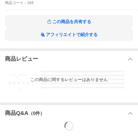
商品
コード：
168
＜素材・材質＞
・ブロック：PE
・パッケージ：PP袋
この商品を共有する
＜本体サイズ＞
パーツ1個あたり：幅70×高さ70×奥行15mm
アフィリエイトで紹介する
＜パッケージサイズ＞
幅200mm×高さ150mm×奥行30mm
＜重量＞
商品レビュー
39g
-.--
5
＜生産国＞
4
日本 ※入荷時期により生産国が変更になる場合がございま
この
商品
に関するレビューはありません
3
す。
2
1
-
件
有料 ギフトラッピング
商品Q&A
サービス
（
0
件）