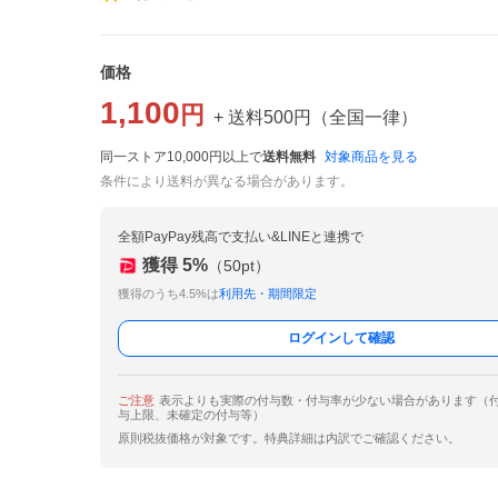
価格
1,100
円
+ 送料
500
円
（
全国一律
）
同一ストア10,000円以上で
送料無料
対象商品を見る
条件により送料が異なる場合があります。
全額PayPay残高で支払い&LINEと連携で
獲得
5
%
（
50
pt）
獲得のうち4.5%は
利用先・期間限定
ログインして確認
ご注意
表示よりも実際の付与数・付与率が少ない場合があります（
与上限、未確定の付与等）
原則税抜価格が対象です。特典詳細は内訳でご確認ください。