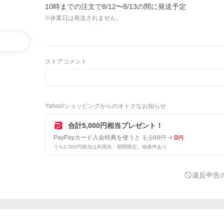
10時までの注文で8/12〜8/13の間に発送予定
※休業日は発送されません。
ストアコメント
Yahoo!ショッピングからのオトクなお知らせ
合計5,000円相当プレゼント！
1,100
0
PayPayカード入会特典を使うと
円
円
うち2,000円相当は利用先・期間限定。他条件あり
違反申告