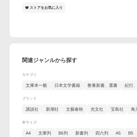
ストアをお気に入り
関連ジャンルから探す
カテゴリ
文庫本一般
日本文学書籍
教養新書、選書
紀行
ブランド
講談社
新潮社
文藝春秋
光文社
宝島社
角
本サイズ
A4
文庫判
B6判
新書判
四六判
A5
B5