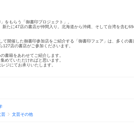
印」をもらう「御書印プロジェクト」。
え、新たに47店の書店が仲間入り。北海道から沖縄、そして台湾を含む69
記念して開催した御書印参加店をご紹介する「御書印フェア」は、多くの書
ら127店の書店がご参加くださいます。
めの書籍をあわせてご紹介します。
を集めていただければと思います。
印はレジにてお承りいたします。
学
文芸
文芸その他