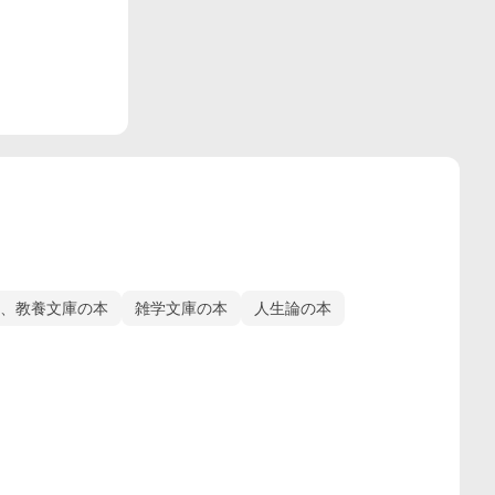
、教養文庫の本
雑学文庫の本
人生論の本