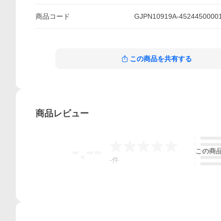
商品
コード
GJPN10919A-4524450000
この商品を共有する
商品
レビュー
5
-.--
4
この
商
3
2
-
件
1