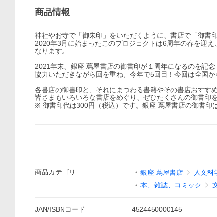
商品情報
神社やお寺で「御朱印」をいただくように、書店で「御書
2020年3月に始まったこのプロジェクトは6周年の春を迎
なります。
2021年末、銀座 蔦屋書店の御書印が１周年になるのを
協力いただきながら回を重ね、今年で5回目！今回は全国か
各書店の御書印と、それにまつわる書籍やその書店おすす
皆さまもいろいろな書店をめぐり、ぜひたくさんの御書印
※ 御書印代は300円（税込）です。銀座 蔦屋書店の御書
商品
カテゴリ
銀座 蔦屋書店
人文科
本、雑誌、コミック
JAN/ISBNコード
4524450000145