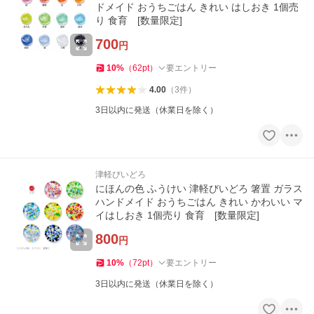
ドメイド おうちごはん きれい はしおき 1個売
り 食育 [数量限定]
700
円
10
%
（
62
pt
）
要エントリー
4.00
（
3
件
）
3日以内に発送（休業日を除く）
津軽びいどろ
にほんの色 ふうけい 津軽びいどろ 箸置 ガラス
ハンドメイド おうちごはん きれい かわいい マ
イはしおき 1個売り 食育 [数量限定]
800
円
10
%
（
72
pt
）
要エントリー
3日以内に発送（休業日を除く）