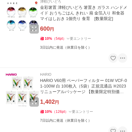
津軽びいどろ
金彩箸置 津軽びいどろ 箸置き ガラス ハンドメ
イド おうちごはん きれい 扇 金箔入り 和食器
マイはしおき 1個売り 食育 [数量限定]
600
円
10
%
（
54
pt
）
要エントリー
3日以内に発送（休業日を除く）
HARIO
HARIO V60用 ペーパーフィルター 01W VCF-0
1-100W 白 100枚入（5袋）正規流通品 ※2023
リニューアルパッケージ 【数量限定特別価
格】
1,402
円
10
%
（
126
pt
）
要エントリー
7日以内に発送（休業日を除く）