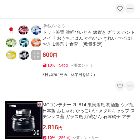
津軽びいどろ
ドット箸置 津軽びいどろ 箸置き ガラス ハンド
メイド おうちごはん かわいい きれい マイはし
おき 1個売り 食育 [数量限定]
600
円
10
%
（
54
pt
）
要エントリー
3日以内に発送（休業日を除く）
MCコンテナー 2L 814 果実酒瓶 梅酒瓶 ウメ瓶
日本製 おしゃれ かっこいい メタルキャップ ス
テンレス蓋 ガラス瓶 貯蔵びん 石塚硝子 アデリ
ア【数量限定特価】
2,816
円
10
%
（
256
pt
）
要エントリー