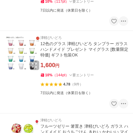
10
%
（
117
pt
）
要エントリー
7日以内に発送（休業日を除く）
津軽びいどろ
12色のグラス 津軽びいどろ タンブラー ガラス
ハンドメイド プレゼント マイグラス [数量限定
特価] ギフト包装OK
1,600
円
10
%
（
144
pt
）
要エントリー
4.78
（
9
件
）
7日以内に発送（休業日を除く）
津軽びいどろ
フルーツゼリー 箸置き 津軽びいどろ ガラス ハ
ンドメイド おうちごはん きれい かわいい マイ