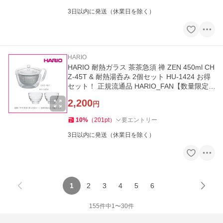
3日以内に発送（休業日を除く）
HARIO
HARIO 耐熱ガラス 茶茶急須 禅 ZEN 450ml CH
Z-45T & 耐熱湯呑み 2個セット HU-1424 お得
セット！ 正規流通品 HARIO_FAN【数量限定
特別価格】
2,200
円
10
%
（
201
pt
）
要エントリー
3日以内に発送（休業日を除く）
1
2
3
4
5
6
155
件中
1
〜
30
件