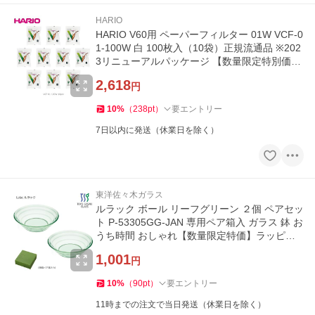
HARIO
HARIO V60用 ペーパーフィルター 01W VCF-0
1-100W 白 100枚入（10袋）正規流通品 ※202
3リニューアルパッケージ 【数量限定特別価
格】
2,618
円
10
%
（
238
pt
）
要エントリー
7日以内に発送（休業日を除く）
東洋佐々木ガラス
ルラック ボール リーフグリーン ２個 ペアセッ
ト P-53305GG-JAN 専用ペア箱入 ガラス 鉢 お
うち時間 おしゃれ【数量限定特価】ラッピン
グOK
1,001
円
10
%
（
90
pt
）
要エントリー
11時までの注文で当日発送（休業日を除く）