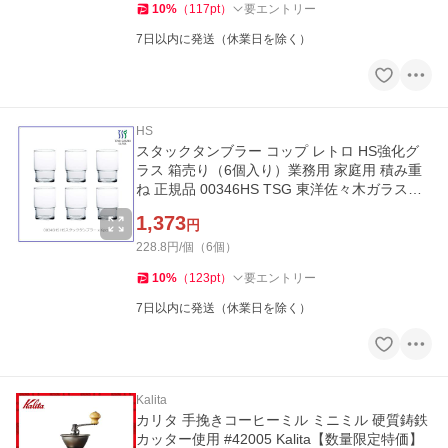
10
%
（
117
pt
）
要エントリー
7日以内に発送（休業日を除く）
HS
スタックタンブラー コップ レトロ HS強化グ
ラス 箱売り（6個入り）業務用 家庭用 積み重
ね 正規品 00346HS TSG 東洋佐々木ガラス
（取寄せ商品)
1,373
円
228.8円/個（6個）
10
%
（
123
pt
）
要エントリー
7日以内に発送（休業日を除く）
Kalita
カリタ 手挽きコーヒーミル ミニミル 硬質鋳鉄
カッター使用 #42005 Kalita【数量限定特価】