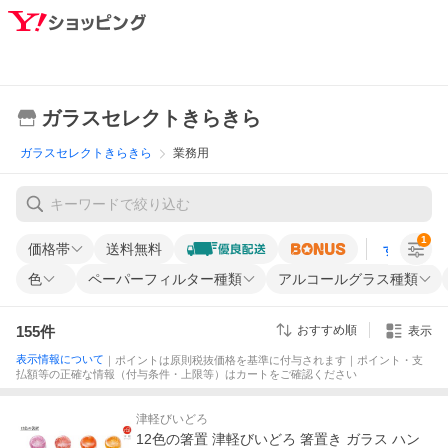
ガラスセレクトきらきら
ガラスセレクトきらきら
業務用
1
価格帯
送料無料
すべての条
色
ペーパーフィルター種類
アルコールグラス種類
155
件
おすすめ順
表示
表示情報について
｜ポイントは原則税抜価格を基準に付与されます｜ポイント・支
払額等の正確な情報（付与条件・上限等）はカートをご確認ください
津軽びいどろ
12色の箸置 津軽びいどろ 箸置き ガラス ハン