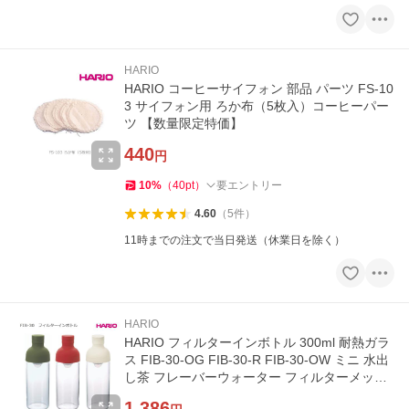
HARIO
HARIO コーヒーサイフォン 部品 パーツ FS-10
3 サイフォン用 ろか布（5枚入）コーヒーパー
ツ 【数量限定特価】
440
円
10
%
（
40
pt
）
要エントリー
4.60
（
5
件
）
11時までの注文で当日発送（休業日を除く）
HARIO
HARIO フィルターインボトル 300ml 耐熱ガラ
ス FIB-30-OG FIB-30-R FIB-30-OW ミニ 水出
し茶 フレーバーウォーター フィルターメッシ
ュ付き【数量限定特価】
1,386