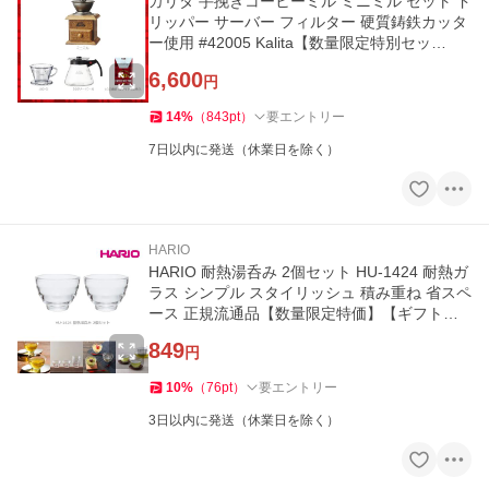
カリタ 手挽きコーヒーミル ミニミル セット ド
リッパー サーバー フィルター 硬質鋳鉄カッタ
ー使用 #42005 Kalita【数量限定特別セッ
ト！】
6,600
円
14
%
（
843
pt
）
要エントリー
7日以内に発送（休業日を除く）
HARIO
HARIO 耐熱湯呑み 2個セット HU-1424 耐熱ガ
ラス シンプル スタイリッシュ 積み重ね 省スペ
ース 正規流通品【数量限定特価】【ギフト包
装OK】
849
円
10
%
（
76
pt
）
要エントリー
3日以内に発送（休業日を除く）