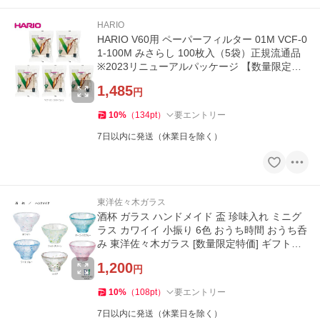
HARIO
HARIO V60用 ペーパーフィルター 01M VCF-0
1-100M みさらし 100枚入（5袋）正規流通品
※2023リニューアルパッケージ 【数量限定特
別価格】
1,485
円
10
%
（
134
pt
）
要エントリー
7日以内に発送（休業日を除く）
東洋佐々木ガラス
酒杯 ガラス ハンドメイド 盃 珍味入れ ミニグ
ラス カワイイ 小振り 6色 おうち時間 おうち呑
み 東洋佐々木ガラス [数量限定特価] ギフト包
装OK
1,200
円
10
%
（
108
pt
）
要エントリー
7日以内に発送（休業日を除く）