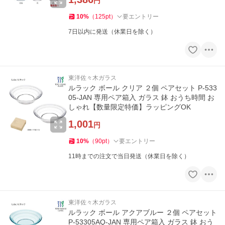
円
10
%
（
125
pt
）
要エントリー
7日以内に発送（休業日を除く）
東洋佐々木ガラス
ルラック ボール クリア ２個 ペアセット P-533
05-JAN 専用ペア箱入 ガラス 鉢 おうち時間 お
しゃれ【数量限定特価】ラッピングOK
1,001
円
10
%
（
90
pt
）
要エントリー
11時までの注文で当日発送（休業日を除く）
東洋佐々木ガラス
ルラック ボール アクアブルー ２個 ペアセット
P-53305AQ-JAN 専用ペア箱入 ガラス 鉢 おう