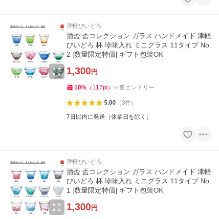
津軽びいどろ
酒盃 盃コレクション ガラス ハンドメイド 津軽
びいどろ 杯 珍味入れ ミニグラス 11タイプ No.
2 [数量限定特価] ギフト包装OK
1,300
円
10
%
（
117
pt
）
要エントリー
5.00
（
3
件
）
7日以内に発送（休業日を除く）
津軽びいどろ
酒盃 盃コレクション ガラス ハンドメイド 津軽
びいどろ 杯 珍味入れ ミニグラス 11タイプ No.
1 [数量限定特価] ギフト包装OK
1,300
円