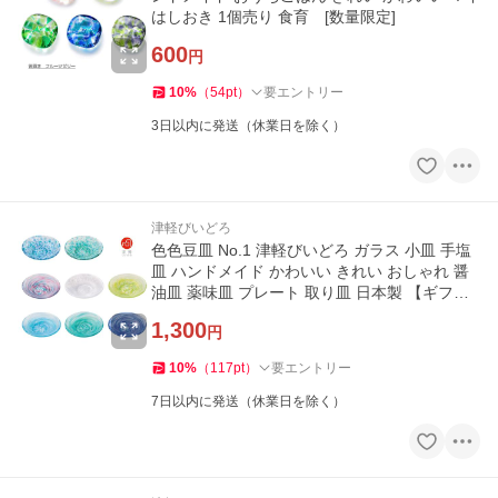
はしおき 1個売り 食育 [数量限定]
600
円
10
%
（
54
pt
）
要エントリー
3日以内に発送（休業日を除く）
津軽びいどろ
色色豆皿 No.1 津軽びいどろ ガラス 小皿 手塩
皿 ハンドメイド かわいい きれい おしゃれ 醤
油皿 薬味皿 プレート 取り皿 日本製 【ギフト
包装OK！】
1,300
円
10
%
（
117
pt
）
要エントリー
7日以内に発送（休業日を除く）