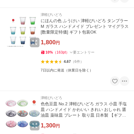
津軽びいどろ
にほんの色 ふうけい 津軽びいどろ タンブラー
M ガラス ハンドメイド プレゼント マイグラス
[数量限定特価] ギフト包装OK
1,800
円
10
%
（
163
pt
）
要エントリー
4.67
（
6
件
）
7日以内に発送（休業日を除く）
津軽びいどろ
色色豆皿 No.2 津軽びいどろ ガラス 小皿 手塩
皿 ハンドメイド かわいい きれい おしゃれ 醤
油皿 薬味皿 プレート 取り皿 日本製 【ギフト
包装OK！】
1,300
円