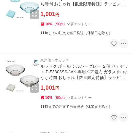
ち時間 おしゃれ【数量限定特価】ラッピングO
K
1,001
円
10
%
（
90
pt
）
要エントリー
11時までの注文で当日発送（休業日を除く）
東洋佐々木ガラス
ルラック ボール シルバーグレー ２個 ペアセッ
ト P-53305SS-JAN 専用ペア箱入 ガラス 鉢 お
うち時間 おしゃれ【数量限定特価】ラッピン
グOK
1,001
円
10
%
（
90
pt
）
要エントリー
11時までの注文で当日発送（休業日を除く）