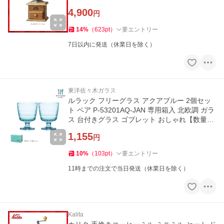
4,900
円
14
%
（
623
pt
）
要エントリー
7日以内に発送（休業日を除く）
東洋佐々木ガラス
ルラック フリーグラス アクアブルー 2個セッ
ト ペア P-53201AQ-JAN 専用箱入 北欧調 ガラ
ス 台付きグラス ゴブレット おしゃれ【数量限
定特価】ラッピングOK
1,155
円
10
%
（
103
pt
）
要エントリー
11時までの注文で当日発送（休業日を除く）
Kalita