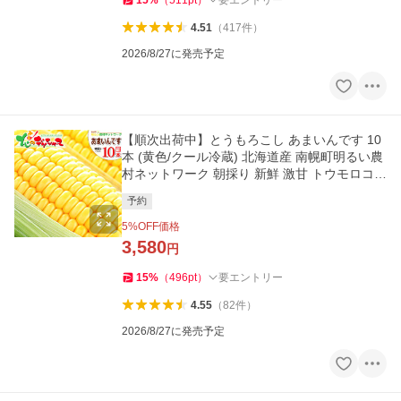
4.51
（
417
件
）
2026/8/27に発売予定
【順次出荷中】とうもろこし あまいんです 10
本 (黄色/クール冷蔵) 北海道産 南幌町明るい農
村ネットワーク 朝採り 新鮮 激甘 トウモロコシ
爆買 お取り寄せ
予約
5
%OFF価格
3,580
円
15
%
（
496
pt
）
要エントリー
4.55
（
82
件
）
2026/8/27に発売予定