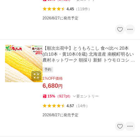
4.45
（
119
件
）
2026/8/27に発売予定
【順次出荷中】とうもろこし 食べ比べ 20本
(白10本・黄10本/冷蔵) 北海道産 南幌町明るい
農村ネットワーク 朝採り 新鮮 トウモロコシ 野
菜 爆買 お取り寄せ
予約
1
%OFF価格
6,680
円
15
%
（
927
pt
）
要エントリー
4.57
（
14
件
）
2026/8/27に発売予定