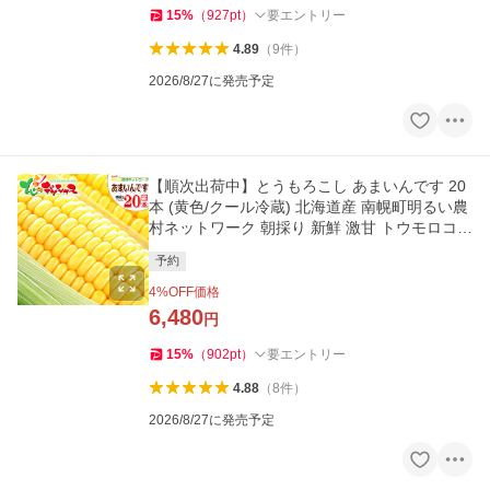
15
%
（
927
pt
）
要エントリー
4.89
（
9
件
）
2026/8/27に発売予定
【順次出荷中】とうもろこし あまいんです 20
本 (黄色/クール冷蔵) 北海道産 南幌町明るい農
村ネットワーク 朝採り 新鮮 激甘 トウモロコシ
爆買 お取り寄せ
予約
4
%OFF価格
6,480
円
15
%
（
902
pt
）
要エントリー
4.88
（
8
件
）
2026/8/27に発売予定