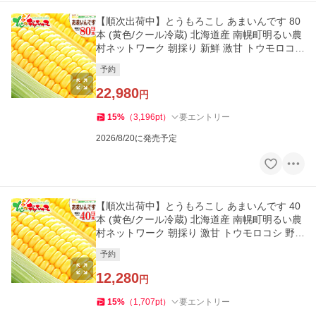
【順次出荷中】とうもろこし あまいんです 80
本 (黄色/クール冷蔵) 北海道産 南幌町明るい農
村ネットワーク 朝採り 新鮮 激甘 トウモロコシ
爆買 お取り寄せ
予約
22,980
円
15
%
（
3,196
pt
）
要エントリー
2026/8/20に発売予定
【順次出荷中】とうもろこし あまいんです 40
本 (黄色/クール冷蔵) 北海道産 南幌町明るい農
村ネットワーク 朝採り 激甘 トウモロコシ 野菜
爆買 お取り寄せ
予約
12,280
円
15
%
（
1,707
pt
）
要エントリー