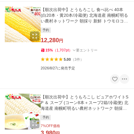
【順次出荷中】とうもろこし 食べ比べ 40本
(白20本・黄20本/冷蔵便) 北海道産 南幌町明る
い農村ネットワーク 朝採り 新鮮 トウモロコシ
野菜 爆買 お取り寄せ
予約
12,280
円
15
%
（
1,707
pt
）
要エントリー
5.00
（
3
件
）
2026/8/27に発売予定
【順次出荷中】とうもろこし ピュアホワイトS
P ＆ スープ (コーン8本＋スープ2箱/冷蔵便) 北
海道産 南幌町明るい農村ネットワーク 朝採り
新鮮 爆買 お取り寄せ
予約
7
%OFF価格
3,980
円