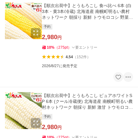
【順次出荷中】とうもろこし 食べ比べ 6本 (白
3本・黄3本/冷蔵) 北海道産 南幌町明るい農村
ネットワーク 朝採り 新鮮 トウモロコシ 野菜
爆買 お取り寄せ
予約
2,980
円
10
%
（
275
pt
）
要エントリー
4.54
（
152
件
）
2026/8/27に発売予定
【順次出荷中】とうもろこし ピュアホワイトS
P 6本 (クール冷蔵便) 北海道産 南幌町明るい農
村ネットワーク 朝採り 新鮮 激甘 トウモロコシ
爆買 お取り寄せ
予約
2,980
円
10
%
（
275
pt
）
要エントリー