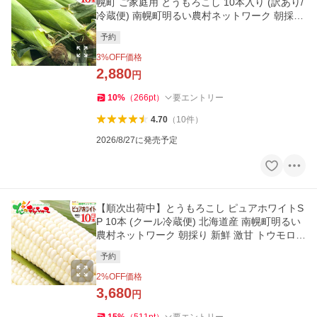
幌町 ご家庭用 とうもろこし 10本入り (訳あり/
冷蔵便) 南幌町明るい農村ネットワーク 朝採り
新鮮 爆買 お取り寄せ
予約
3
%OFF価格
2,880
円
10
%
（
266
pt
）
要エントリー
4.70
（
10
件
）
2026/8/27に発売予定
【順次出荷中】とうもろこし ピュアホワイトS
P 10本 (クール冷蔵便) 北海道産 南幌町明るい
農村ネットワーク 朝採り 新鮮 激甘 トウモロコ
シ 爆買 お取り寄せ
予約
2
%OFF価格
3,680
円
15
%
（
511
pt
）
要エントリー