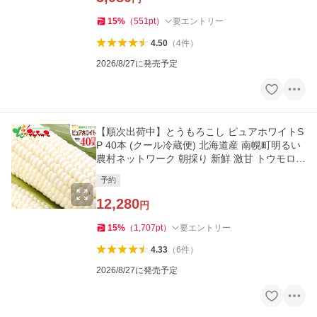
15
%
（
551
pt
）
要エントリー
4.50
（
4
件
）
2026/8/27に発売予定
【順次出荷中】とうもろこし ピュアホワイトS
P 40本 (クール冷蔵便) 北海道産 南幌町明るい
農村ネットワーク 朝採り 新鮮 激甘 トウモロコ
シ 爆買 お取り寄せ
予約
12,280
円
15
%
（
1,707
pt
）
要エントリー
4.33
（
6
件
）
2026/8/27に発売予定