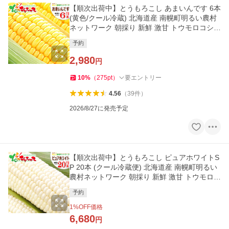
【順次出荷中】とうもろこし あまいんです 6本
(黄色/クール冷蔵) 北海道産 南幌町明るい農村
ネットワーク 朝採り 新鮮 激甘 トウモロコシ
野菜 爆買 お取り寄せ
予約
2,980
円
10
%
（
275
pt
）
要エントリー
4.56
（
39
件
）
2026/8/27に発売予定
【順次出荷中】とうもろこし ピュアホワイトS
P 20本 (クール冷蔵便) 北海道産 南幌町明るい
農村ネットワーク 朝採り 新鮮 激甘 トウモロコ
シ 爆買 お取り寄せ
予約
1
%OFF価格
6,680
円