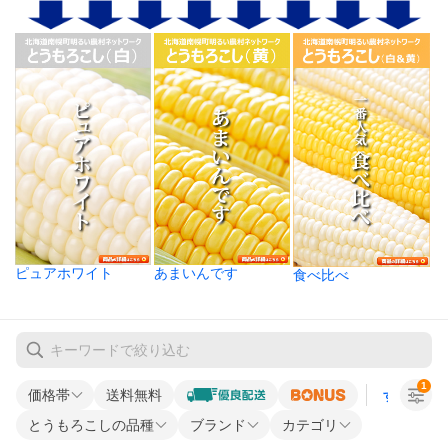
ピュアホワイト
あまいんです
食べ比べ
1
価格帯
送料無料
すべての条
とうもろこしの品種
ブランド
カテゴリ