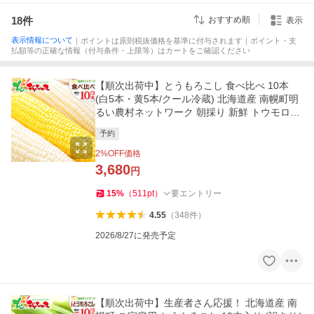
18
件
おすすめ順
表示
表示情報について
｜ポイントは原則税抜価格を基準に付与されます｜ポイント・支
払額等の正確な情報（付与条件・上限等）はカートをご確認ください
【順次出荷中】とうもろこし 食べ比べ 10本
(白5本・黄5本/クール冷蔵) 北海道産 南幌町明
るい農村ネットワーク 朝採り 新鮮 トウモロコ
シ 野菜 爆買 お取り寄せ
予約
2
%OFF価格
3,680
円
15
%
（
511
pt
）
要エントリー
4.55
（
348
件
）
2026/8/27に発売予定
【順次出荷中】生産者さん応援！ 北海道産 南