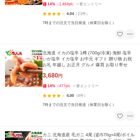
14
%
（
1,464
pt
）
要エントリー
4.04
（
23
件
）
7時までの注文で当日発送（休業日を除く）
北海道 イカの塩辛 1樽 (700g/冷凍) 海鮮 塩辛
いか塩辛 イカ塩辛 お中元 ギフト 贈り物 お祝
お礼 年越し お正月 グルメ 爆買 お取り寄せ
3,680
円
14
%
（
477
pt
）
要エントリー
4.00
（
8
件
）
7時までの注文で当日発送（休業日を除く）
カニ 北海道産 毛ガニ 4尾 (姿/570g×4尾/ボイル