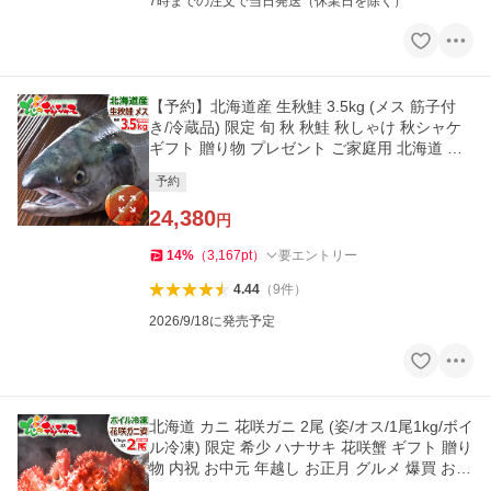
7時までの注文で当日発送（休業日を除く）
【予約】北海道産 生秋鮭 3.5kg (メス 筋子付
き/冷蔵品) 限定 旬 秋 秋鮭 秋しゃけ 秋シャケ
ギフト 贈り物 プレゼント ご家庭用 北海道 グ
ルメ お取り寄せ
予約
24,380
円
14
%
（
3,167
pt
）
要エントリー
4.44
（
9
件
）
2026/9/18に発売予定
北海道 カニ 花咲ガニ 2尾 (姿/オス/1尾1kg/ボイ
ル冷凍) 限定 希少 ハナサキ 花咲蟹 ギフト 贈り
物 内祝 お中元 年越し お正月 グルメ 爆買 お取
り寄せ