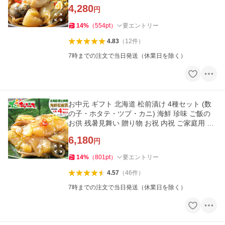
メ 爆買 お取り寄せ
4,280
円
14
%
（
554
pt
）
要エントリー
4.83
（
12
件
）
7時までの注文で当日発送（休業日を除く）
お中元 ギフト 北海道 松前漬け 4種セット (数
の子・ホタテ・ツブ・カニ) 海鮮 珍味 ご飯の
お供 残暑見舞い 贈り物 お祝 内祝 ご家庭用 グ
ルメ 爆買 お取り寄せ
6,180
円
14
%
（
801
pt
）
要エントリー
4.57
（
46
件
）
7時までの注文で当日発送（休業日を除く）