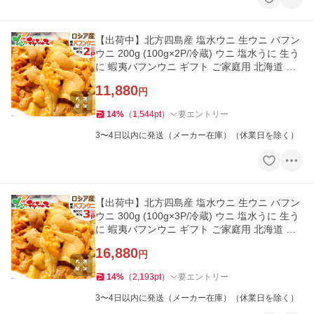
【出荷中】北方四島産 塩水ウニ 生ウニ バフン
ウニ 200g (100g×2P/冷蔵) ウニ 塩水うに 生う
に 蝦夷バフンウニ ギフト ご家庭用 北海道 グ
ルメ 爆買 お取り寄せ
11,880
円
14
%
（
1,544
pt
）
要エントリー
3〜4日以内に発送（メーカー在庫）（休業日を除く）
【出荷中】北方四島産 塩水ウニ 生ウニ バフン
ウニ 300g (100g×3P/冷蔵) ウニ 塩水うに 生う
に 蝦夷バフンウニ ギフト ご家庭用 北海道 グ
ルメ 爆買 お取り寄せ
16,880
円
14
%
（
2,193
pt
）
要エントリー
3〜4日以内に発送（メーカー在庫）（休業日を除く）