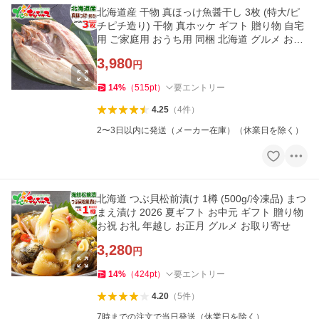
北海道産 干物 真ほっけ魚醤干し 3枚 (特大/ピ
チピチ造り) 干物 真ホッケ ギフト 贈り物 自宅
用 ご家庭用 おうち用 同梱 北海道 グルメ お取
り寄せ
3,980
円
14
%
（
515
pt
）
要エントリー
4.25
（
4
件
）
2〜3日以内に発送（メーカー在庫）（休業日を除く）
北海道 つぶ貝松前漬け 1樽 (500g/冷凍品) まつ
まえ漬け 2026 夏ギフト お中元 ギフト 贈り物
お祝 お礼 年越し お正月 グルメ お取り寄せ
3,280
円
14
%
（
424
pt
）
要エントリー
4.20
（
5
件
）
7時までの注文で当日発送（休業日を除く）