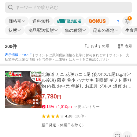
1
価格帯
送料無料
すべての条
状態
食品配送状態
魚の種類
昆布の産地
生食用
200
件
おすすめ順
表示
表示情報について
｜ポイントは原則税抜価格を基準に付与されます｜ポイント・支
払額等の正確な情報（付与条件・上限等）はカートをご確認ください
北海道 カニ 花咲ガニ 1尾 (姿/オス/1尾1kg/ボイ
ル冷凍) 限定 希少 ハナサキ 花咲蟹 ギフト 贈り
物 内祝 お中元 年越し お正月 グルメ 爆買 お取
り寄せ
7,780
円
14
%
（
1,010
pt
）
要エントリー
4.20
（
20
件
）
翌日発送（休業日を除く）