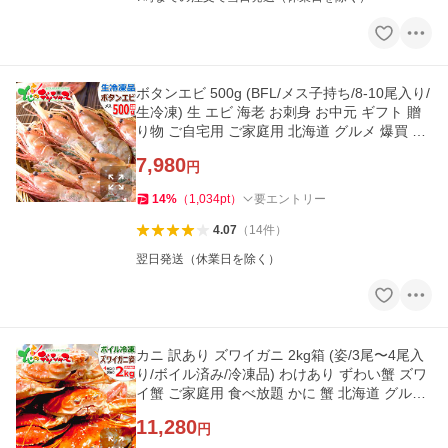
ボタンエビ 500g (BFL/メス子持ち/8-10尾入り/
生冷凍) 生 エビ 海老 お刺身 お中元 ギフト 贈
り物 ご自宅用 ご家庭用 北海道 グルメ 爆買 お
取り寄せ
7,980
円
14
%
（
1,034
pt
）
要エントリー
4.07
（
14
件
）
翌日発送（休業日を除く）
カニ 訳あり ズワイガニ 2kg箱 (姿/3尾〜4尾入
り/ボイル済み/冷凍品) わけあり ずわい蟹 ズワ
イ蟹 ご家庭用 食べ放題 かに 蟹 北海道 グルメ
爆買 お取り寄せ
11,280
円