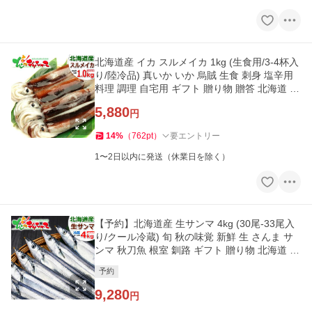
北海道産 イカ スルメイカ 1kg (生食用/3-4杯入
り/陸冷品) 真いか いか 烏賊 生食 刺身 塩辛用
料理 調理 自宅用 ギフト 贈り物 贈答 北海道 グ
ルメ お取り寄せ
5,880
円
14
%
（
762
pt
）
要エントリー
1〜2日以内に発送（休業日を除く）
【予約】北海道産 生サンマ 4kg (30尾-33尾入
り/クール冷蔵) 旬 秋の味覚 新鮮 生 さんま サ
ンマ 秋刀魚 根室 釧路 ギフト 贈り物 北海道 グ
ルメ お取り寄せ
予約
9,280
円