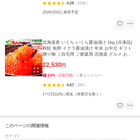
4.28
（
25
件
）
2026/10/2に発売予定
北海道産 いくら いくら醤油漬け 1kg (冷凍品)
秋鮭 魚卵 イクラ醤油漬け 年末 お中元 ギフト
贈り物 ご自宅用 ご家庭用 北海道 グルメ お取
り寄せ
22,530
円
14
%
（
2,927
pt
）
要エントリー
4.67
（
3
件
）
1〜2日以内に発送（休業日を除く）
このページの関連情報
カテゴリ