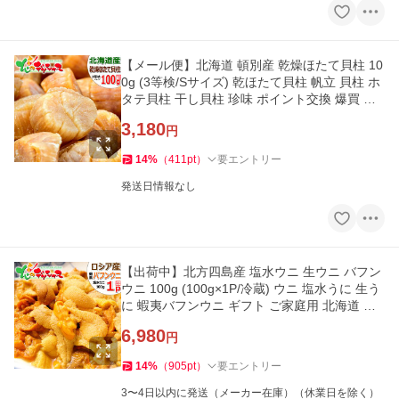
【メール便】北海道 頓別産 乾燥ほたて貝柱 10
0g (3等検/Sサイズ) 乾ほたて貝柱 帆立 貝柱 ホ
タテ貝柱 干し貝柱 珍味 ポイント交換 爆買 お
取り寄せ
3,180
円
14
%
（
411
pt
）
要エントリー
発送日情報なし
【出荷中】北方四島産 塩水ウニ 生ウニ バフン
ウニ 100g (100g×1P/冷蔵) ウニ 塩水うに 生う
に 蝦夷バフンウニ ギフト ご家庭用 北海道 グ
ルメ 爆買 お取り寄せ
6,980
円
14
%
（
905
pt
）
要エントリー
3〜4日以内に発送（メーカー在庫）（休業日を除く）