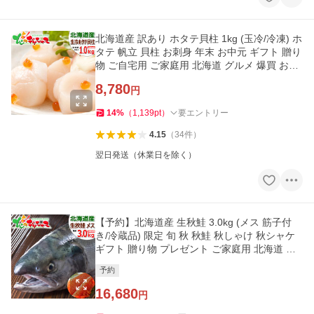
北海道産 訳あり ホタテ貝柱 1kg (玉冷/冷凍) ホ
タテ 帆立 貝柱 お刺身 年末 お中元 ギフト 贈り
物 ご自宅用 ご家庭用 北海道 グルメ 爆買 お取
り寄せ
8,780
円
14
%
（
1,139
pt
）
要エントリー
4.15
（
34
件
）
翌日発送（休業日を除く）
【予約】北海道産 生秋鮭 3.0kg (メス 筋子付
き/冷蔵品) 限定 旬 秋 秋鮭 秋しゃけ 秋シャケ
ギフト 贈り物 プレゼント ご家庭用 北海道 グ
ルメ お取り寄せ
予約
16,680
円