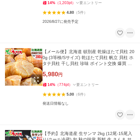
14
%
（
1,203
pt
）
要エントリー
4.80
（
5
件
）
2026/8/27に発売予定
【メール便】北海道 頓別産 乾燥ほたて貝柱 20
0g (3等検/Sサイズ) 乾ほたて貝柱 帆立 貝柱 ホ
タテ貝柱 干し貝柱 珍味 ポイント交換 爆買 お
取り寄せ
5,980
円
14
%
（
774
pt
）
要エントリー
5.00
（
6
件
）
発送日情報なし
【予約】北海道産 生サンマ 2kg (12尾-15尾入
り/クール冷蔵) 旬 秋の味覚 新鮮 生 さんま サ