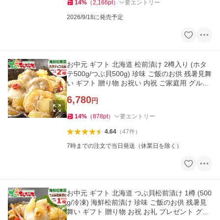
14
%
（
2,166
pt
）
要エントリー
2026/9/18に発売予定
お中元 ギフト 北海道 松前漬け 2樽入り (ホタ
テ500g/つぶ貝500g) 珍味 ご飯のお供 残暑見舞
い ギフト 贈り物 お祝い 内祝 ご家庭用 グルメ
爆買 お取り寄せ
6,780
円
14
%
（
878
pt
）
要エントリー
4.64
（
47
件
）
7時までの注文で当日発送（休業日を除く）
お中元 ギフト 北海道 つぶ貝松前漬け 1樽 (500
g/冷凍) 海鮮松前漬け 珍味 ご飯のお供 残暑見
舞い ギフト 贈り物 お祝 お礼 プレゼント グル