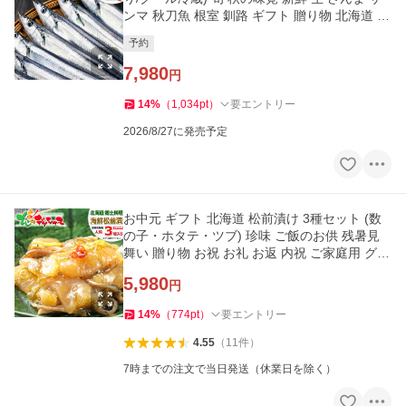
ンマ 秋刀魚 根室 釧路 ギフト 贈り物 北海道 グ
ルメ お取り寄せ
予約
7,980
円
14
%
（
1,034
pt
）
要エントリー
2026/8/27に発売予定
お中元 ギフト 北海道 松前漬け 3種セット (数
の子・ホタテ・ツブ) 珍味 ご飯のお供 残暑見
舞い 贈り物 お祝 お礼 お返 内祝 ご家庭用 グル
メ 爆買 お取り寄せ
5,980
円
14
%
（
774
pt
）
要エントリー
4.55
（
11
件
）
7時までの注文で当日発送（休業日を除く）