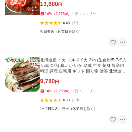
13,680
円
14
%
（
1,776
pt
）
要エントリー
4.43
（
7
件
）
翌日発送（休業日を除く）
北海道産 イカ スルメイカ 2kg (生食用/5-7杯入
り/陸冷品) 真いか いか 烏賊 生食 刺身 塩辛用
料理 調理 自宅用 ギフト 贈り物 贈答 北海道 グ
ルメ お取り寄せ
9,780
円
14
%
（
1,268
pt
）
要エントリー
4.33
（
3
件
）
1〜2日以内に発送（休業日を除く）