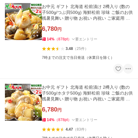
お中元 ギフト 北海道 松前漬け 2樽入り (数の
子500g/つぶ貝500g) 海鮮松前 珍味 ご飯のお供
残暑見舞い 贈り物 お祝い 内祝い ご家庭用 グ
ルメ 爆買 お取り寄せ
6,780
円
14
%
（
878
pt
）
要エントリー
3.48
（
25
件
）
7時までの注文で当日発送（休業日を除く）
お中元 ギフト 北海道 松前漬け 2樽入り (数の
子500g/ホタテ500g) 海鮮松前 珍味 ご飯のお供
残暑見舞い 贈り物 お祝い 内祝い ご家庭用 グ
ルメ 爆買 お取り寄せ
6,780
円
14
%
（
878
pt
）
要エントリー
4.47
（
83
件
）