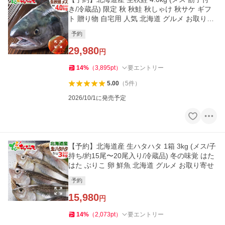
き/冷蔵品) 限定 秋 秋鮭 秋しゃけ 秋サケ ギフ
ト 贈り物 自宅用 人気 北海道 グルメ お取り寄
せ
予約
29,980
円
14
%
（
3,895
pt
）
要エントリー
5.00
（
5
件
）
2026/10/1に発売予定
【予約】北海道産 生ハタハタ 1箱 3kg (メス/子
持ち/約15尾〜20尾入り/冷蔵品) 冬の味覚 はた
はた ぶりこ 卵 鮮魚 北海道 グルメ お取り寄せ
予約
15,980
円
14
%
（
2,073
pt
）
要エントリー