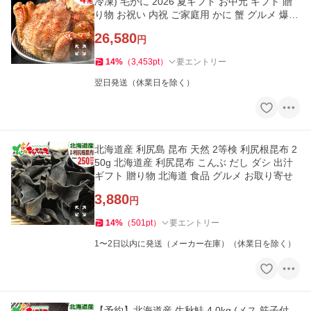
冷凍) 毛がに 2026 夏ギフト お中元 ギフト 贈
り物 お祝い 内祝 ご家庭用 かに 蟹 グルメ 爆買
お取り寄せ
26,580
円
14
%
（
3,453
pt
）
要エントリー
翌日発送（休業日を除く）
北海道産 利尻島 昆布 天然 2等検 利尻根昆布 2
50g 北海道産 利尻昆布 こんぶ だし ダシ 出汁
ギフト 贈り物 北海道 食品 グルメ お取り寄せ
3,880
円
14
%
（
501
pt
）
要エントリー
1〜2日以内に発送（メーカー在庫）（休業日を除く）
【予約】北海道産 生秋鮭 4.0kg (メス 筋子付