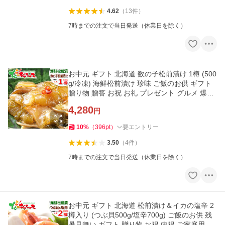
4.62
（
13
件
）
7時までの注文で当日発送（休業日を除く）
お中元 ギフト 北海道 数の子松前漬け 1樽 (500
g/冷凍) 海鮮松前漬け 珍味 ご飯のお供 ギフト
贈り物 贈答 お祝 お礼 プレゼント グルメ 爆買
お取り寄せ
4,280
円
10
%
（
396
pt
）
要エントリー
3.50
（
4
件
）
7時までの注文で当日発送（休業日を除く）
お中元 ギフト 北海道 松前漬け＆イカの塩辛 2
樽入り (つぶ貝500g/塩辛700g) ご飯のお供 残
暑見舞い ギフト 贈り物 お祝 内祝 ご家庭用 グ