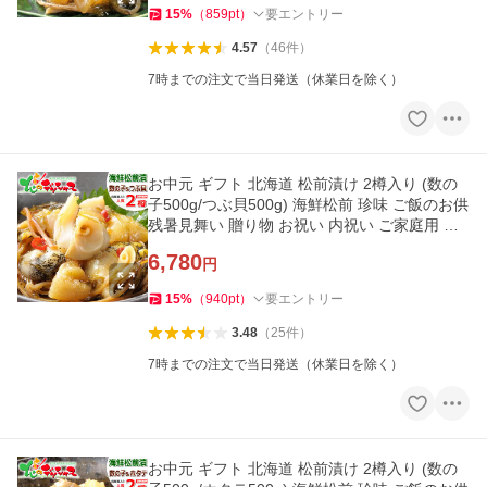
15
%
（
859
pt
）
要エントリー
4.57
（
46
件
）
7時までの注文で当日発送（休業日を除く）
お中元 ギフト 北海道 松前漬け 2樽入り (数の
子500g/つぶ貝500g) 海鮮松前 珍味 ご飯のお供
残暑見舞い 贈り物 お祝い 内祝い ご家庭用 グ
ルメ 爆買 お取り寄せ
6,780
円
15
%
（
940
pt
）
要エントリー
3.48
（
25
件
）
7時までの注文で当日発送（休業日を除く）
お中元 ギフト 北海道 松前漬け 2樽入り (数の