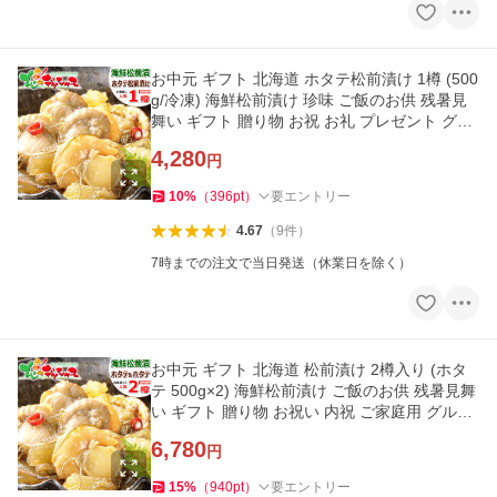
お中元 ギフト 北海道 ホタテ松前漬け 1樽 (500
g/冷凍) 海鮮松前漬け 珍味 ご飯のお供 残暑見
舞い ギフト 贈り物 お祝 お礼 プレゼント グル
メ 爆買 お取り寄せ
4,280
円
10
%
（
396
pt
）
要エントリー
4.67
（
9
件
）
7時までの注文で当日発送（休業日を除く）
お中元 ギフト 北海道 松前漬け 2樽入り (ホタ
テ 500g×2) 海鮮松前漬け ご飯のお供 残暑見舞
い ギフト 贈り物 お祝い 内祝 ご家庭用 グルメ
爆買 お取り寄せ
6,780
円
15
%
（
940
pt
）
要エントリー