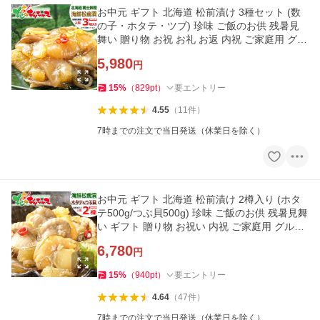
お中元 ギフト 北海道 松前漬け 3種セット (数
の子・ホタテ・ツブ) 珍味 ご飯のお供 残暑見
舞い 贈り物 お祝 お礼 お返 内祝 ご家庭用 グル
メ 爆買 お取り寄せ
5,980
円
15
%
（
829
pt
）
要エントリー
4.55
（
11
件
）
7時までの注文で当日発送（休業日を除く）
お中元 ギフト 北海道 松前漬け 2樽入り (ホタ
テ500g/つぶ貝500g) 珍味 ご飯のお供 残暑見舞
い ギフト 贈り物 お祝い 内祝 ご家庭用 グルメ
爆買 お取り寄せ
6,780
円
15
%
（
940
pt
）
要エントリー
4.64
（
47
件
）
7時までの注文で当日発送（休業日を除く）