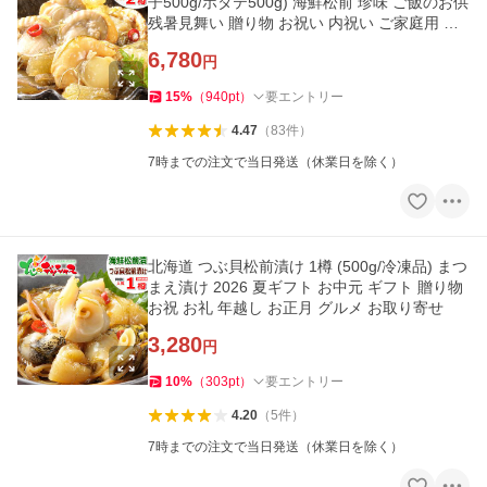
子500g/ホタテ500g) 海鮮松前 珍味 ご飯のお供
残暑見舞い 贈り物 お祝い 内祝い ご家庭用 グ
ルメ 爆買 お取り寄せ
6,780
円
15
%
（
940
pt
）
要エントリー
4.47
（
83
件
）
7時までの注文で当日発送（休業日を除く）
北海道 つぶ貝松前漬け 1樽 (500g/冷凍品) まつ
まえ漬け 2026 夏ギフト お中元 ギフト 贈り物
お祝 お礼 年越し お正月 グルメ お取り寄せ
3,280
円
10
%
（
303
pt
）
要エントリー
4.20
（
5
件
）
7時までの注文で当日発送（休業日を除く）