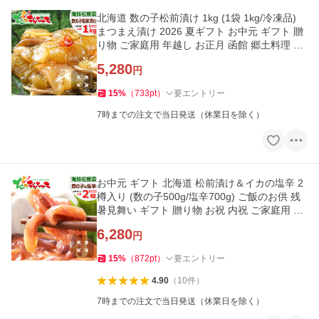
北海道 数の子松前漬け 1kg (1袋 1kg/冷凍品)
まつまえ漬け 2026 夏ギフト お中元 ギフト 贈
り物 ご家庭用 年越し お正月 函館 郷土料理 グ
ルメ お取り寄せ
5,280
円
15
%
（
733
pt
）
要エントリー
7時までの注文で当日発送（休業日を除く）
お中元 ギフト 北海道 松前漬け＆イカの塩辛 2
樽入り (数の子500g/塩辛700g) ご飯のお供 残
暑見舞い ギフト 贈り物 お祝 内祝 ご家庭用 グ
ルメ 爆買 お取り寄せ
6,280
円
15
%
（
872
pt
）
要エントリー
4.90
（
10
件
）
7時までの注文で当日発送（休業日を除く）