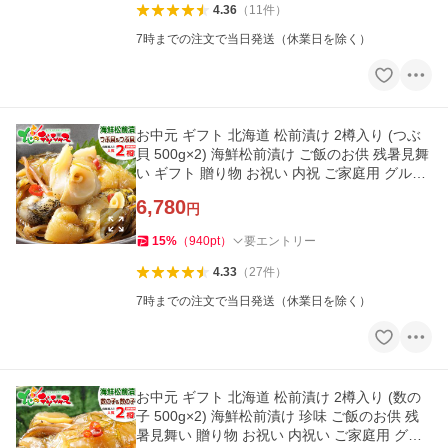
4.36
（
11
件
）
7時までの注文で当日発送（休業日を除く）
お中元 ギフト 北海道 松前漬け 2樽入り (つぶ
貝 500g×2) 海鮮松前漬け ご飯のお供 残暑見舞
い ギフト 贈り物 お祝い 内祝 ご家庭用 グルメ
爆買 お取り寄せ
6,780
円
15
%
（
940
pt
）
要エントリー
4.33
（
27
件
）
7時までの注文で当日発送（休業日を除く）
お中元 ギフト 北海道 松前漬け 2樽入り (数の
子 500g×2) 海鮮松前漬け 珍味 ご飯のお供 残
暑見舞い 贈り物 お祝い 内祝い ご家庭用 グル