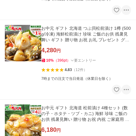
お中元 ギフト 北海道 つぶ貝松前漬け 1樽 (500
g/冷凍) 海鮮松前漬け 珍味 ご飯のお供 残暑見
舞い ギフト 贈り物 お祝 お礼 プレゼント グル
メ 爆買 お取り寄せ
4,280
円
10
%
（
396
pt
）
要エントリー
4.83
（
12
件
）
7時までの注文で当日発送（休業日を除く）
お中元 ギフト 北海道 松前漬け 4種セット (数
の子・ホタテ・ツブ・カニ) 海鮮 珍味 ご飯の
お供 残暑見舞い 贈り物 お祝 内祝 ご家庭用 グ
ルメ 爆買 お取り寄せ
6,180
円