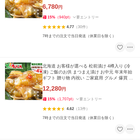
メ 爆買 お取り寄せ
6,780
円
15
%
（
940
pt
）
要エントリー
4.77
（
30
件
）
7時までの注文で当日発送（休業日を除く）
北海道 お客様が選べる 松前漬け 4樽入り (冷
凍) ご飯のお供 まつまえ漬け お中元 年末年始
ギフト 贈り物 内祝い ご家庭用 グルメ 爆買 お
取り寄せ
12,280
円
15
%
（
1,707
pt
）
要エントリー
4.62
（
13
件
）
7時までの注文で当日発送（休業日を除く）