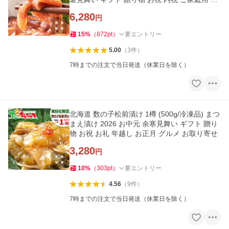
ルメ 爆買 お取り寄せ
6,280
円
15
%
（
872
pt
）
要エントリー
5.00
（
3
件
）
7時までの注文で当日発送（休業日を除く）
北海道 数の子松前漬け 1樽 (500g/冷凍品) まつ
まえ漬け 2026 お中元 余寒見舞い ギフト 贈り
物 お祝 お礼 年越し お正月 グルメ お取り寄せ
3,280
円
10
%
（
303
pt
）
要エントリー
4.56
（
9
件
）
7時までの注文で当日発送（休業日を除く）