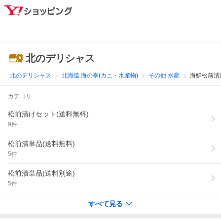
北のデリシャス
北のデリシャス
北海道 海の幸(カニ・水産物)
その他 水産
海鮮松前漬
カテゴリ
松前漬けセット(送料無料)
9
件
松前漬単品(送料無料)
5
件
松前漬単品(送料別途)
5
件
すべて見る