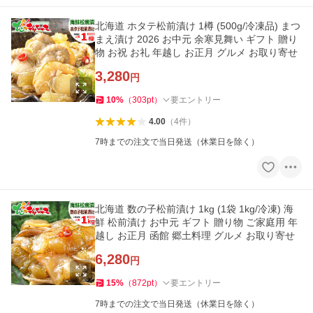
北海道 ホタテ松前漬け 1樽 (500g/冷凍品) まつ
まえ漬け 2026 お中元 余寒見舞い ギフト 贈り
物 お祝 お礼 年越し お正月 グルメ お取り寄せ
3,280
円
10
%
（
303
pt
）
要エントリー
4.00
（
4
件
）
7時までの注文で当日発送（休業日を除く）
北海道 数の子松前漬け 1kg (1袋 1kg/冷凍) 海
鮮 松前漬け お中元 ギフト 贈り物 ご家庭用 年
越し お正月 函館 郷土料理 グルメ お取り寄せ
6,280
円
15
%
（
872
pt
）
要エントリー
7時までの注文で当日発送（休業日を除く）