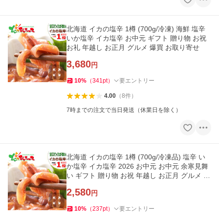
北海道 イカの塩辛 1樽 (700g/冷凍) 海鮮 塩辛
いか塩辛 イカ塩辛 お中元 ギフト 贈り物 お祝
お礼 年越し お正月 グルメ 爆買 お取り寄せ
3,680
円
10
%
（
341
pt
）
要エントリー
4.00
（
8
件
）
7時までの注文で当日発送（休業日を除く）
北海道 イカの塩辛 1樽 (700g/冷凍品) 塩辛 い
か塩辛 イカ塩辛 2026 お中元 お中元 余寒見舞
い ギフト 贈り物 お祝 年越し お正月 グルメ お
取り寄せ
2,580
円
10
%
（
237
pt
）
要エントリー