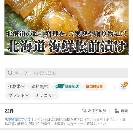
1
価格帯
送料無料
すべての条
ブランド
カテゴリ
22
件
おすすめ順
表示
表示情報について
｜ポイントは原則税抜価格を基準に付与されます｜ポイント・支
払額等の正確な情報（付与条件・上限等）はカートをご確認ください