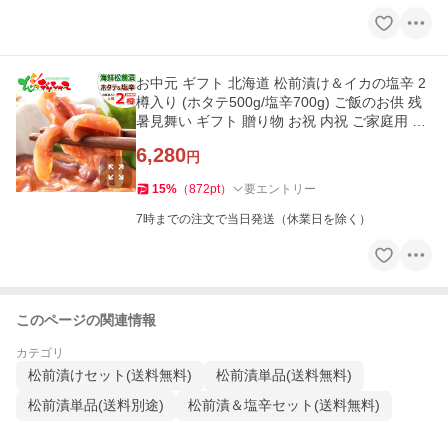
お中元 ギフト 北海道 松前漬け＆イカの塩辛 2
樽入り (ホタテ500g/塩辛700g) ご飯のお供 残
暑見舞い ギフト 贈り物 お祝 内祝 ご家庭用 グ
ルメ 爆買 お取り寄せ
6,280
円
15
%
（
872
pt
）
要エントリー
7時までの注文で当日発送（休業日を除く）
このページの関連情報
カテゴリ
松前漬けセット(送料無料)
松前漬単品(送料無料)
松前漬単品(送料別途)
松前漬＆塩辛セット(送料無料)