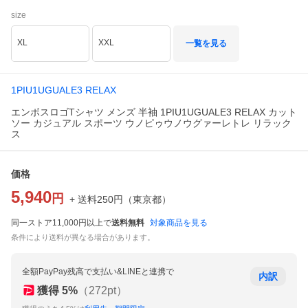
size
XL
XXL
一覧を見る
1PIU1UGUALE3 RELAX
エンボスロゴTシャツ メンズ 半袖 1PIU1UGUALE3 RELAX カット
ソー カジュアル スポーツ ウノピゥウノウグァーレトレ リラック
ス
価格
5,940
円
+ 送料
250
円
（
東京都
）
同一ストア11,000円以上で
送料無料
対象商品を見る
条件により送料が異なる場合があります。
全額PayPay残高で支払い&LINEと連携で
内訳
獲得
5
%
（
272
pt）