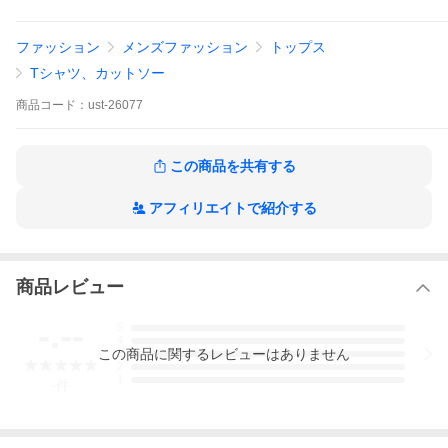
S…約(着丈67.5 肩幅41.5 身幅52 袖丈20.5)cm
M…約(着丈69.5 肩幅43 身幅54 袖丈21)cm
L…約(着丈72.5 肩幅44.5 身幅56 袖丈21.5)cm
ファッション
メンズファッション
トップス
XL…約(着丈73.5 肩幅46 身幅58 袖丈22)cm
XXL…約(着丈75.5 肩幅47.5 身幅60 袖丈22.5)cm
Tシャツ、カットソー
■モデルサイズ
商品
コード：
ust-26077
H：身長/C：チェスト/W：ウエスト/H：ヒップ
H182 C95 W78 H94
着用サイズ：L
この商品を共有する
※実測値のため、多少の誤差はご容赦ください。
※商品写真はできる限り現品を再現するように心がけています
アフィリエイトで紹介する
が、ご利用のモニターにより差異が生じます。あらかじめご了承
くださいませ。
商品レビュー
-.--
5
4
この
商品
に関するレビューはありません
3
2
1
-
件