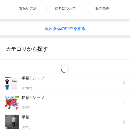
支払い方法
送料について
販売条件
違反
商品の
申告をする
カテゴリから探す
半袖Tシャツ
(
179
件)
長袖Tシャツ
(
75
件)
半袖
(
19
件)