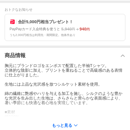
おトクなお知らせ
合計5,000円相当プレゼント！
5,940
940
PayPayカード入会特典を使うと
円
円
うち2,000円相当は利用先・期間限定。他条件あり
商品情報
胸元にブランドロゴをエンボスで配置した半袖Tシャツ。
立体的な陰影に加え、プリントを重ねることで高級感のある表情
に仕上がりました。
生地には上品な光沢感を放つシルケット素材を使用。
綿の繊維に艶感やハリを与える加工を施し、シルクのような豊か
な光沢を生み出した生地は、さらさらと滑らかな表面感により、
暑い季節にも快適な着心地を実現しています。
■素材
綿100%
もっと見る
■サイズ