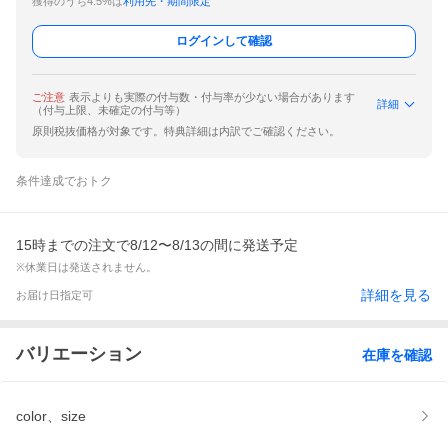
獲得のうち4.5%は
利用先・期間限定
ログインして確認
ご注意
表示よりも実際の付与数・付与率が少ない場合があります
詳細
（付与上限、未確定の付与等）
原則税抜価格が対象です。特典詳細は内訳でご確認ください。
条件達成でおトク
15時までの注文で8/12〜8/13の間に発送予定
※休業日は発送されません。
詳細を見る
お届け日指定可
バリエーション
在庫を確認
color、size