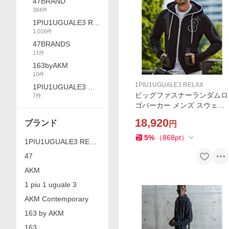
47BRAND
384
件
1PIU1UGUALE3 RE
1,016
件
LAX
47BRANDS
11
件
163byAKM
10
件
1PIU1UGUALE3 RELAX
1PIU1UGUALE3 GO
ビッグファスナーランダムロ
7
件
LF
ゴパーカー メンズ スウェッ
ト 1PIU1UGUALE3 RELAX
18,920
ブランド
円
フーディ ジャージ カジュア
ル スポーツ ウノピゥウノウ
5
%
（
868
pt
）
1PIU1UGUALE3 RELA
グァーレトレ リラックス
X
47
AKM
1 piu 1 uguale 3
AKM Contemporary
163 by AKM
163