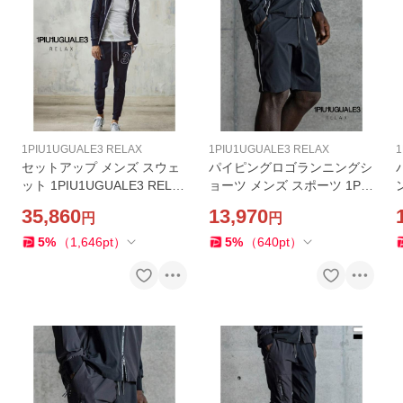
1PIU1UGUALE3 RELAX
1PIU1UGUALE3 RELAX
1
セットアップ メンズ スウェ
パイピングロゴランニングシ
ット 1PIU1UGUALE3 RELA
ョーツ メンズ スポーツ 1PIU
X ビッグファスナーランダム
1UGUALE3 RELAX トレーニ
35,860
13,970
円
円
ロゴ 上下セット ジャージ ル
ング ジム ハーフパンツ 短パ
ームウェア ウノピゥウノウ
ン ウノピゥウノウグァーレ
5
%
（
1,646
pt
）
5
%
（
640
pt
）
グァーレトレ リラックス
トレ リラックス