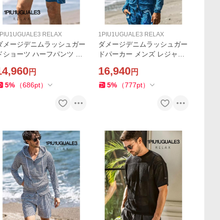
PIU1UGUALE3 RELAX
1PIU1UGUALE3 RELAX
ダメージデニムラッシュガー
ダメージデニムラッシュガー
ドショーツ ハーフパンツ 短
ドパーカー メンズ レジャー
パン 1PIU1UGUALE3 RELA
1PIU1UGUALE3 RELAX プ
14,960
16,940
円
円
X プール レジャー マリンス
ール フェス マリンスポーツ
ポーツ ウノピゥウノウグァ
サーフィン ウノピゥウノウ
5
%
（
686
pt
）
5
%
（
777
pt
）
ーレトレ リラックス
グァーレトレ リラックス