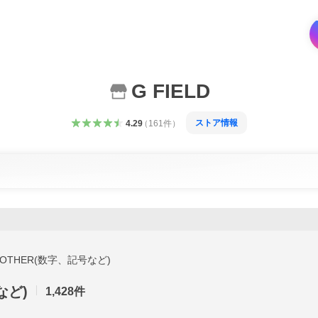
G FIELD
ストア情報
4.29
（
161
件
）
OTHER(数字、記号など)
など)
1,428
件