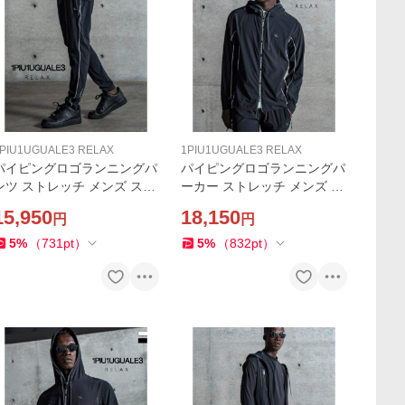
PIU1UGUALE3 RELAX
1PIU1UGUALE3 RELAX
パイピングロゴランニングパ
パイピングロゴランニングパ
ンツ ストレッチ メンズ スポ
ーカー ストレッチ メンズ ス
ーツ 1PIU1UGUALE3 RELA
ポーツ 1PIU1UGUALE3 REL
15,950
18,150
円
円
X ウォーキング トレーニン
AX ウォーキング トレーニン
グ ジム ウノピゥウノウグァ
グ ジム ウノピゥウノウグァ
5
%
（
731
pt
）
5
%
（
832
pt
）
ーレトレ リラックス
ーレトレ リラックス