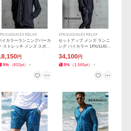
PIU1UGUALE3 RELAX
1PIU1UGUALE3 RELAX
バイカラーランニングパーカ
セットアップ メンズ ランニ
ー ストレッチ メンズ スポー
ング バイカラー 1PIU1UGU
ツ 1PIU1UGUALE3 RELAX
ALE3 RELAX 上下セット ト
18,150
34,100
円
円
ウォーキング トレーニング
レーニング ジム スポーツ ウ
ジム ウノピゥウノウグァー
ノピゥウノウグァーレトレ
5
%
（
832
pt
）
5
%
（
1,565
pt
）
レトレ リラックス
リラックス