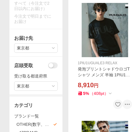
すべて（今注文で2
日以内にお届け）
今注文で明日までに
お届け
お届け先
東京都
1PIU1UGUALE3 RELAX
店頭受取
発泡プリントシャドウロゴT
シャツ メンズ 半袖 1PIU1UG
受け取る都道府県
UALE3 RELAX カットソー
8,910
円
東京都
カジュアル スポーツ ウノピ
ゥウノウグァーレトレ リラ
5
%
（
408
pt
）
ックス
カテゴリ
ブランド一覧
OTHER(数字、記
号など)