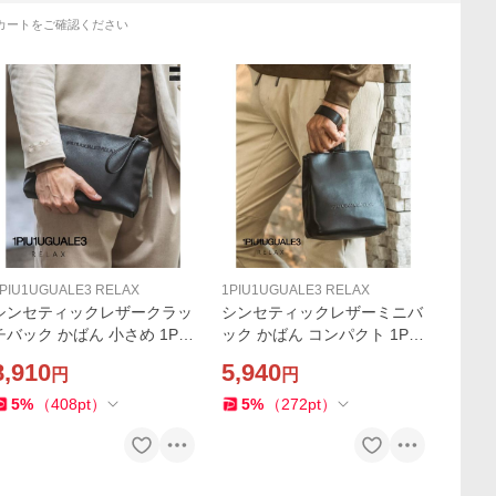
カートをご確認ください
PIU1UGUALE3 RELAX
1PIU1UGUALE3 RELAX
シンセティックレザークラッ
シンセティックレザーミニバ
チバック かばん 小さめ 1PIU
ック かばん コンパクト 1PIU
1UGUALE3 RELAX セカンド
1UGUALE3 RELAX 手提げ
8,910
5,940
円
円
バッグ 合皮 コンパクト ウノ
合皮 ハンドバッグ 小さめ ウ
ピゥウノウグァーレトレ リ
ノピゥウノウグァーレトレ
5
%
（
408
pt
）
5
%
（
272
pt
）
ラックス
リラックス