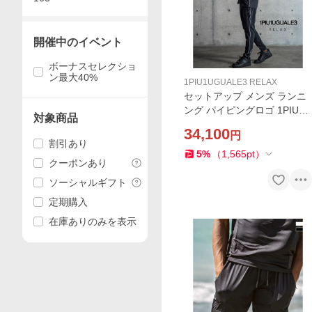
開催中のイベント
ボーナスセレクショ
ン最大40%
1PIU1UGUALE3 RELAX
セットアップ メンズ ランニ
ング パイピングロゴ 1PIU1U
対象商品
GUALE3 RELAX 上下セット
34,100
円
トレーニング ジム スポーツ
割引あり
ウノピゥウノウグァーレトレ
5
%
（
1,565
pt
）
クーポンあり
リラックス
ソーシャルギフト
定期購入
在庫ありのみを表示