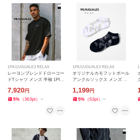
1PIU1UGUALE3 RELAX
1PIU1UGUALE3 RELAX
1
レーヨンブレンドドローコー
オリジナルカモフットボール
ドTシャツ メンズ 半袖 1PIU
アンクルソックス メンズ 靴
1UGUALE3 RELAX カットソ
下 1PIU1UGUALE3 RELAX
7,920
1,199
円
円
ー 男性 カジュアル ウノピゥ
ブランド カジュアル スポー
ウノウグァーレトレ リラッ
ツ ウノピゥウノウグァーレ
5
%
（
363
pt
）
5
%
（
53
pt
）
クス
トレ リラックス