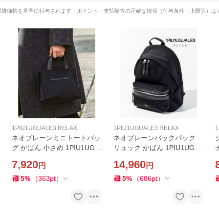
税抜価格を基準に付与されます｜ポイント・支払額等の正確な情報（付与条件・上限等）は
1PIU1UGUALE3 RELAX
1PIU1UGUALE3 RELAX
1
ネオプレーンミニトートバッ
ネオプレーンバックパック
グ かばん 小さめ 1PIU1UGU
リュック かばん 1PIU1UGU
ALE3 RELAX 手提げ BAG メ
ALE3 RELAX バッグ 通勤 通
7,920
14,960
円
円
ンズ コンパクト ウノピゥウ
学 旅行 おしゃれ ウノピゥウ
ノウグァーレトレ リラック
ノウグァーレトレ リラック
5
%
（
363
pt
）
5
%
（
686
pt
）
ス
ス