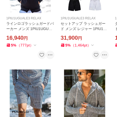
1PIU1UGUALE3 RELAX
1PIU1UGUALE3 RELAX
1
ラインロゴラッシュガードパ
セットアップ ラッシュガー
ーカー メンズ 1PIU1UGUAL
ド メンズ レジャー 1PIU1UG
E3 RELAX レジャー プール
UALE3 RELAX 男性 上下セ
16,940
31,900
円
円
フェス マリンスポーツ サー
ット プール マリンスポーツ
フィン ウノピゥウノウグァ
フェス ウノピゥウノウグァ
5
%
（
777
pt
）
5
%
（
1,464
pt
）
ーレトレ リラックス
ーレトレ リラックス