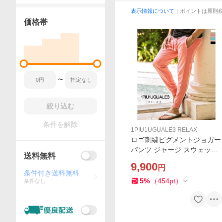
表示情報について
｜ポイントは原則
価格帯
〜
絞り込む
条件を解除
1PIU1UGUALE3 RELAX
ロゴ刺繍ピグメントジョガー
パンツ ジャージ スウェット
送料無料
1PIU1UGUALE3 RELAX ス
9,900
円
リム カジュアル スポーツ ル
条件付き送料無料
ームウェア ウノピゥウノウ
5
%
（
454
pt
）
条件なし
グァーレトレ リラックス