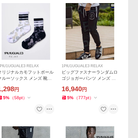
PIU1UGUALE3 RELAX
1PIU1UGUALE3 RELAX
オリジナルカモフットボール
ビッグファスナーランダムロ
クルーソックス メンズ 靴下
ゴジョガーパンツ メンズ ス
1PIU1UGUALE3 RELAX 迷
ウェット 1PIU1UGUALE3 R
1,298
16,940
円
円
彩 プレゼント カジュアル ス
ELAX スリム カジュアル ス
ポーツ ウノピゥウノウグァ
ポーツ ウノピゥウノウグァ
5
%
（
58
pt
）
5
%
（
777
pt
）
ーレトレ リラックス
ーレトレ リラックス