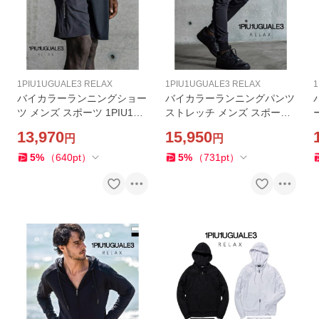
1PIU1UGUALE3 RELAX
1PIU1UGUALE3 RELAX
1
バイカラーランニングショー
バイカラーランニングパンツ
ツ メンズ スポーツ 1PIU1UG
ストレッチ メンズ スポーツ
UALE3 RELAX トレーニング
1PIU1UGUALE3 RELAX ウ
13,970
15,950
円
円
ジム ハーフパンツ 短パン ウ
ォーキング トレーニング ジ
ノピゥウノウグァーレトレ
ム ウノピゥウノウグァーレ
5
%
（
640
pt
）
5
%
（
731
pt
）
リラックス
トレ リラックス