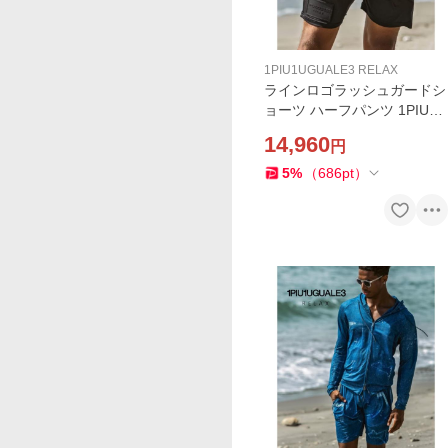
1PIU1UGUALE3 RELAX
ラインロゴラッシュガードシ
ョーツ ハーフパンツ 1PIU1U
GUALE3 RELAX 短パン プー
14,960
円
ル レジャー マリンスポーツ
ウノピゥウノウグァーレトレ
5
%
（
686
pt
）
リラックス