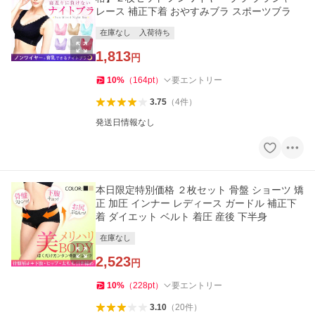
レース 補正下着 おやすみブラ スポーツブラ
在庫なし
入荷待ち
1,813
円
10
%
（
164
pt
）
要エントリー
3.75
（
4
件
）
発送日情報なし
本日限定特別価格 ２枚セット 骨盤 ショーツ 矯
正 加圧 インナー レディース ガードル 補正下
着 ダイエット ベルト 着圧 産後 下半身
在庫なし
2,523
円
10
%
（
228
pt
）
要エントリー
3.10
（
20
件
）