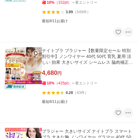
10
%
（
152
pt
）
要エントリー
3.99
（
549
件
）
最短8/11お届け
ナイトブラ ブラジャー【数量限定セール 特別
割引中】ノンワイヤー 40代 50代 育乳 夏用 涼
しい 効果 大きいサイズ シームレス 脇肉補正 3
0代 脇高
4,680
円
10
%
（
425
pt
）
要エントリー
4.28
（
43
件
）
最短8/11お届け
ブラジャー 大きいサイズ ナイトブラ スマート
ブラ 大きな胸 ノンワイヤー グラマー 40代 50