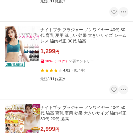
最短8/11お届け
ナイトブラ ブラジャー ノンワイヤー 40代 50
代 育乳 夏用 涼しい 効果 大きいサイズ シーム
レス 脇肉補正 30代 脇高
1,299
円
10
%
（
120
pt
）
要エントリー
4.02
（
817
件
）
最短8/11お届け
ナイトブラ ブラジャー ノンワイヤー 40代 50
代 脇高 育乳 夏用 効果 大きいサイズ 脇肉補正
30代 20代 脇高
2,999
円