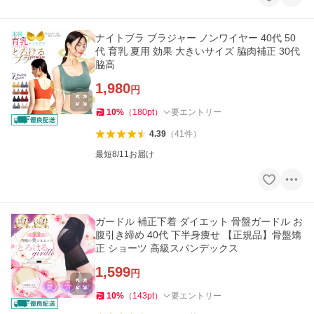
ナイトブラ ブラジャー ノンワイヤー 40代 50
代 育乳 夏用 効果 大きいサイズ 脇肉補正 30代
脇高
1,980
円
10
%
（
180
pt
）
要エントリー
4.39
（
41
件
）
最短8/11お届け
ガードル 補正下着 ダイエット 骨盤ガードル お
腹引き締め 40代 下半身痩せ 【正規品】骨盤矯
正 ショーツ 高級スパンデックス
1,599
円
10
%
（
143
pt
）
要エントリー