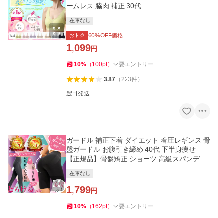
ームレス 脇肉 補正 30代
在庫なし
おトク
60
%OFF価格
1,099
円
10
%
（
100
pt
）
要エントリー
3.87
（
223
件
）
翌日発送
ガードル 補正下着 ダイエット 着圧レギンス 骨
盤ガードル お腹引き締め 40代 下半身痩せ
【正規品】骨盤矯正 ショーツ 高級スパンデッ
クス
在庫なし
1,799
円
10
%
（
162
pt
）
要エントリー