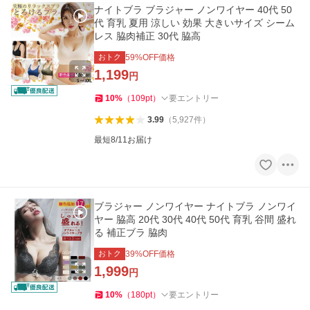
ナイトブラ ブラジャー ノンワイヤー 40代 50
代 育乳 夏用 涼しい 効果 大きいサイズ シーム
レス 脇肉補正 30代 脇高
おトク
59
%OFF価格
1,199
円
10
%
（
109
pt
）
要エントリー
3.99
（
5,927
件
）
最短8/11お届け
ブラジャー ノンワイヤー ナイトブラ ノンワイ
ヤー 脇高 20代 30代 40代 50代 育乳 谷間 盛れ
る 補正ブラ 脇肉
おトク
39
%OFF価格
1,999
円
10
%
（
180
pt
）
要エントリー