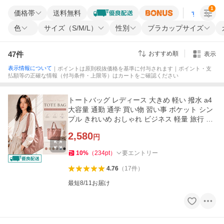
1
価格帯
送料無料
すべての条
色
サイズ（S/M/L）
性別
ブラカップサイズ
47
件
おすすめ順
表示
表示情報について
｜ポイントは原則税抜価格を基準に付与されます｜ポイント・支
払額等の正確な情報（付与条件・上限等）はカートをご確認ください
トートバッグ レディース 大きめ 軽い 撥水 a4
大容量 通勤 通学 買い物 習い事 ポケット シン
プル きれいめ おしゃれ ビジネス 軽量 旅行 マ
ザーズバッグ
2,580
円
10
%
（
234
pt
）
要エントリー
4.76
（
17
件
）
最短8/11お届け