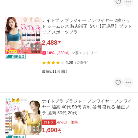
ナイトブラ ブラジャー ノンワイヤー 2枚セッ
ト シームレス 脇肉補正 安い【正規品】ブラト
ップ スポーツブラ
2,488
円
10
%
（
230
pt
）
要エントリー
4.08
（
248
件
）
最短8/11お届け
ナイトブラ ブラジャー ノンワイヤー ノンワイ
ヤー 脇高 40代 50代 育乳 谷間 盛れる 補正ブ
ラ 脇肉 30代 20代
おトク
56
%OFF価格
1,690
円