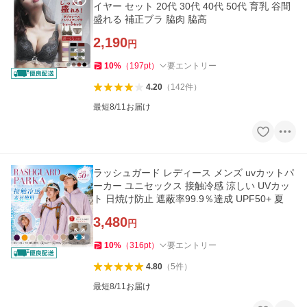
イヤー セット 20代 30代 40代 50代 育乳 谷間
盛れる 補正ブラ 脇肉 脇高
2,190
円
10
%
（
197
pt
）
要エントリー
4.20
（
142
件
）
最短8/11お届け
ラッシュガード レディース メンズ uvカットパ
ーカー ユニセックス 接触冷感 涼しい UVカッ
ト 日焼け防止 遮蔽率99.9％達成 UPF50+ 夏
3,480
円
10
%
（
316
pt
）
要エントリー
4.80
（
5
件
）
最短8/11お届け