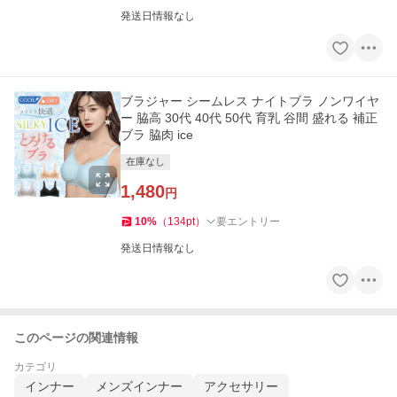
発送日情報なし
ブラジャー シームレス ナイトブラ ノンワイヤ
ー 脇高 30代 40代 50代 育乳 谷間 盛れる 補正
ブラ 脇肉 ice
在庫なし
1,480
円
10
%
（
134
pt
）
要エントリー
発送日情報なし
このページの関連情報
カテゴリ
インナー
メンズインナー
アクセサリー