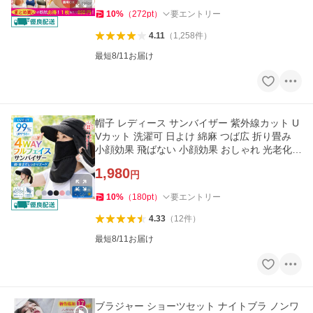
10
%
（
272
pt
）
要エントリー
4.11
（
1,258
件
）
最短8/11お届け
帽子 レディース サンバイザー 紫外線カット U
Vカット 洗濯可 日よけ 綿麻 つば広 折り畳み
小顔効果 飛ばない 小顔効果 おしゃれ 光老化対
策 旅 送料無料
1,980
円
10
%
（
180
pt
）
要エントリー
4.33
（
12
件
）
最短8/11お届け
ブラジャー ショーツセット ナイトブラ ノンワ