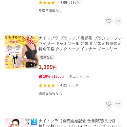
4.06
（
110
件
）
発送日情報なし
ナイトブラ ブラトップ 裏起毛 ブラジャー ノン
ワイヤー キャミソール 効果 期間限定数量限定
特別価格 タンクトップ インナー ノースリーブ
トップス
在庫なし
1,399
円
10
%
（
125
pt
）
要エントリー
4.21
（
58
件
）
発送日情報なし
ナイトブラ【発売開始記念 数量限定特別価
格】２枚セット ノンワイヤー ブラ ブラジャー