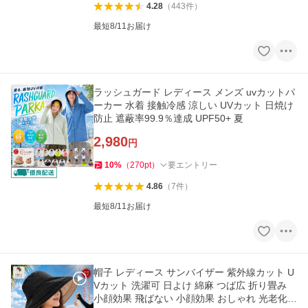
4.28
（
443
件
）
最短8/11お届け
ラッシュガード レディース メンズ uvカットパ
ーカー 水着 接触冷感 涼しい UVカット 日焼け
防止 遮蔽率99.9％達成 UPF50+ 夏
2,980
円
10
%
（
270
pt
）
要エントリー
4.86
（
7
件
）
最短8/11お届け
帽子 レディース サンバイザー 紫外線カット U
Vカット 洗濯可 日よけ 綿麻 つば広 折り畳み
小顔効果 飛ばない 小顔効果 おしゃれ 光老化対