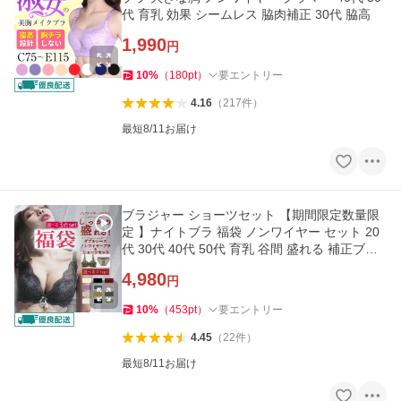
代 育乳 効果 シームレス 脇肉補正 30代 脇高
1,990
円
10
%
（
180
pt
）
要エントリー
4.16
（
217
件
）
最短8/11お届け
ブラジャー ショーツセット 【期間限定数量限
定 】ナイトブラ 福袋 ノンワイヤー セット 20
代 30代 40代 50代 育乳 谷間 盛れる 補正ブラ
脇肉 脇高
4,980
円
10
%
（
453
pt
）
要エントリー
4.45
（
22
件
）
最短8/11お届け