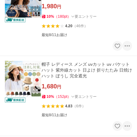
策 旅 送料無料
1,980
円
10
%
（
180
pt
）
要エントリー
4.20
（
46
件
）
最短8/11お届け
帽子 レディース メンズ uvカット uv バケット
ハット 紫外線カット 日よけ 折りたたみ 日焼け
ハット ぼうし 完全遮光
1,680
円
10
%
（
152
pt
）
要エントリー
4.83
（
6
件
）
最短8/11お届け