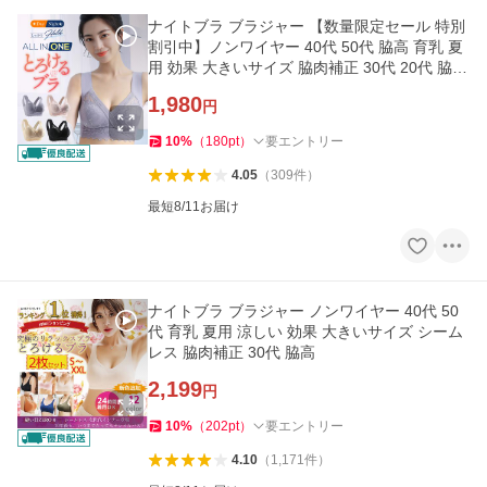
ナイトブラ ブラジャー 【数量限定セール 特別
割引中】ノンワイヤー 40代 50代 脇高 育乳 夏
用 効果 大きいサイズ 脇肉補正 30代 20代 脇高
hold
1,980
円
10
%
（
180
pt
）
要エントリー
4.05
（
309
件
）
最短8/11お届け
ナイトブラ ブラジャー ノンワイヤー 40代 50
代 育乳 夏用 涼しい 効果 大きいサイズ シーム
レス 脇肉補正 30代 脇高
2,199
円
10
%
（
202
pt
）
要エントリー
4.10
（
1,171
件
）