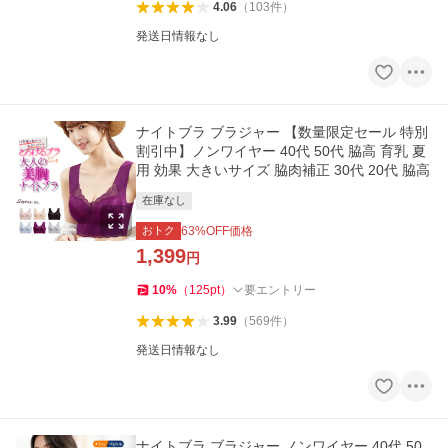
4.06
（
103
件
）
発送日情報なし
ナイトブラ ブラジャー 【数量限定セール 特別
割引中】ノンワイヤー 40代 50代 脇高 育乳 夏
用 効果 大きいサイズ 脇肉補正 30代 20代 脇高
在庫なし
おトク
63
%OFF価格
1,399
円
10
%
（
125
pt
）
要エントリー
3.99
（
569
件
）
発送日情報なし
ナイトブラ ブラジャー ノンワイヤー 40代 50