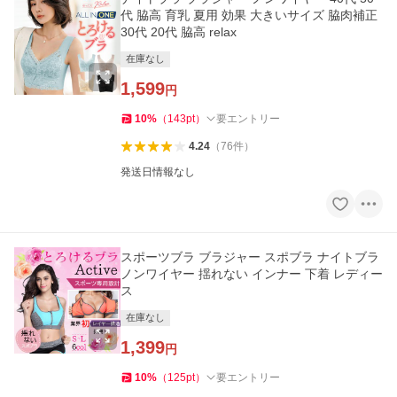
代 脇高 育乳 夏用 効果 大きいサイズ 脇肉補正
30代 20代 脇高 relax
在庫なし
1,599
円
10
%
（
143
pt
）
要エントリー
4.24
（
76
件
）
発送日情報なし
スポーツブラ ブラジャー スポブラ ナイトブラ
ノンワイヤー 揺れない インナー 下着 レディー
ス
在庫なし
1,399
円
10
%
（
125
pt
）
要エントリー