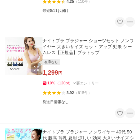
4.25
（
110
件
）
最短8/11お届け
ナイトブラ ブラジャー ショーツセット ノンワ
イヤー 大きいサイズ セット アップ 効果 シー
ムレス【正規品】ブラトップ
在庫なし
1,299
円
10
%
（
120
pt
）
要エントリー
3.92
（
615
件
）
発送日情報なし
ナイトブラ ブラジャー ノンワイヤー 40代 50
代 脇高 育乳 夏用 涼しい 効果 大きいサイズ シ