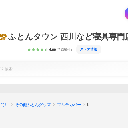
ふとんタウン 西川など寝具専門
ストア情報
4.60
（
7,089
件
）
専門店
その他ふとんグッズ
マルチカバー
L