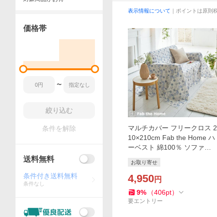
表示情報について
｜ポイントは原則
価格帯
〜
絞り込む
マルチカバー フリークロス 2
条件を解除
10×210cm Fab the Home ハ
ーベスト 綿100％ ソファカ
バー 3人掛け用 ベッドカバー
送料無料
お取り寄せ
ベッドスプレッド 花柄 北欧
条件付き送料無料
ファブザホー
4,950
円
条件なし
9
%
（
406
pt
）
要エントリー