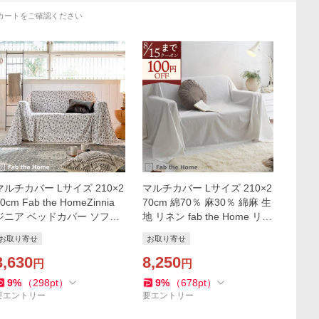
カートをご確認ください
マルチカバー Lサイズ 210×2
マルチカバー Lサイズ 210×2
0cm Fab the HomeZinnia
70cm 綿70％ 麻30％ 綿麻 生
ジニア ベッドカバー ソファ
地 リネン fab the Home リネ
カバー ベッドスプレッド フ
ンミックス ワンウォッシュ
お取り寄せ
お取り寄せ
リークロス ウォッシャブル
ベッドカバー ソファカバー
3,630
ベッドスプレ
8,250
円
円
9
%
（
298
pt
）
9
%
（
678
pt
）
要エントリー
要エントリー