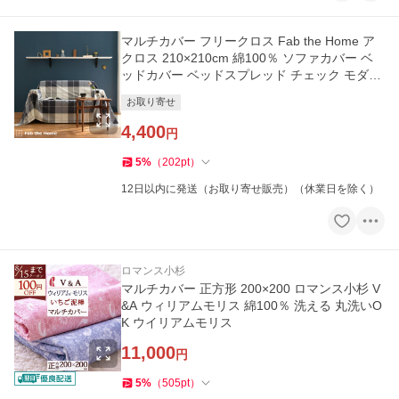
マルチカバー フリークロス Fab the Home ア
クロス 210×210cm 綿100％ ソファカバー ベ
ッドカバー ベッドスプレッド チェック モダン
ファブザホーム
お取り寄せ
4,400
円
5
%
（
202
pt
）
12日以内に発送（お取り寄せ販売）（休業日を除く）
ロマンス小杉
マルチカバー 正方形 200×200 ロマンス小杉 V
&A ウィリアムモリス 綿100％ 洗える 丸洗いO
K ウイリアムモリス
11,000
円
5
%
（
505
pt
）