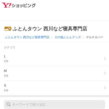
ふとんタウン 西川など寝具専門店
ふとんタウン 西川など寝具専門店
その他ふとんグッズ
マルチカバー
カテゴリ
L
5
件
M
5
件
S
6
件