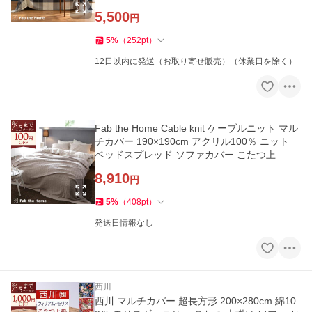
5,500
円
5
%
（
252
pt
）
12日以内に発送（お取り寄せ販売）（休業日を除く）
Fab the Home Cable knit ケーブルニット マル
チカバー 190×190cm アクリル100％ ニット
ベッドスプレッド ソファカバー こたつ上
8,910
円
5
%
（
408
pt
）
発送日情報なし
西川
西川 マルチカバー 超長方形 200×280cm 綿10