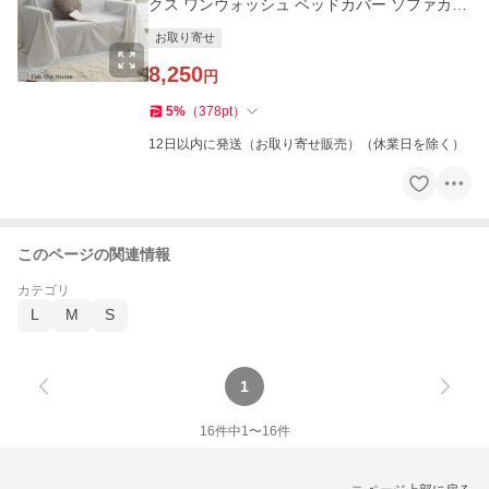
クス ワンウォッシュ ベッドカバー ソファカバ
ー ベッドスプレ
お取り寄せ
8,250
円
5
%
（
378
pt
）
12日以内に発送（お取り寄せ販売）（休業日を除く）
このページの関連情報
カテゴリ
L
M
S
1
16
件中
1
〜
16
件