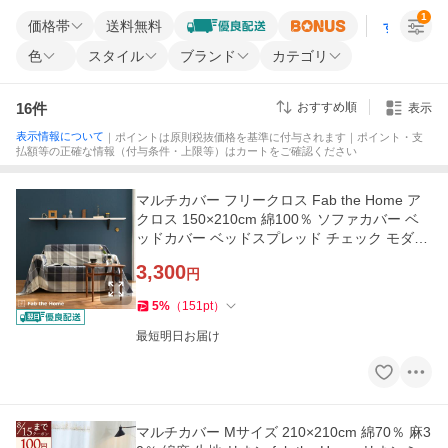
1
価格帯
送料無料
すべての条
色
スタイル
ブランド
カテゴリ
16
件
おすすめ順
表示
表示情報について
｜ポイントは原則税抜価格を基準に付与されます｜ポイント・支
払額等の正確な情報（付与条件・上限等）はカートをご確認ください
マルチカバー フリークロス Fab the Home ア
クロス 150×210cm 綿100％ ソファカバー ベ
ッドカバー ベッドスプレッド チェック モダン
ファブザホーム
3,300
円
5
%
（
151
pt
）
最短明日お届け
マルチカバー Mサイズ 210×210cm 綿70％ 麻3