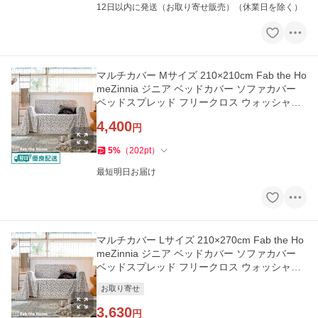
12日以内に発送（お取り寄せ販売）（休業日を除く）
マルチカバー Mサイズ 210×210cm Fab the Ho
meZinnia ジニア ベッドカバー ソファカバー
ベッドスプレッド フリークロス ウォッシャブ
ル
4,400
円
5
%
（
202
pt
）
最短明日お届け
マルチカバー Lサイズ 210×270cm Fab the Ho
meZinnia ジニア ベッドカバー ソファカバー
ベッドスプレッド フリークロス ウォッシャブ
ル
お取り寄せ
3,630
円