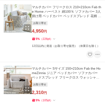
マルチカバー フリークロス 210×210cm Fab th
e Home ハーベスト 綿100％ ソファカバー 3人
掛け用 ベッドカバー ベッドスプレッド 花柄 北
欧 ファブザホー
お取り寄せ
4,950
円
5
%
（
226
pt
）
12日以内に発送（お取り寄せ販売）（休業日を除く）
マルチカバー Sサイズ 150×210cm Fab the Ho
meZinnia ジニア ベッドカバー ソファカバー
ベッドスプレッド フリークロス ウォッシャブ
ル
お取り寄せ
2,310
円
5
%
（
105
pt
）