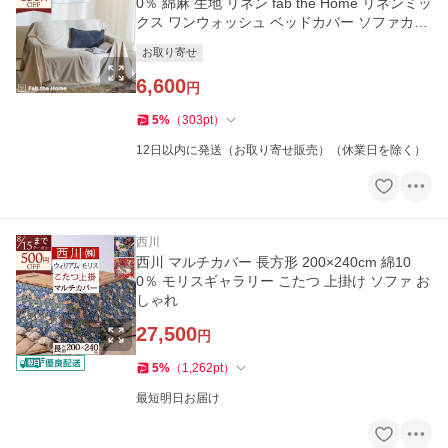
0％ 綿麻 生地 リネン fab the Home リネンミッ
クス ワンウォッシュ ベッドカバー ソファカバ
ー ベッドスプレ
お取り寄せ
6,600
円
5
%
（
303
pt
）
12日以内に発送（お取り寄せ販売）（休業日を除く）
西川
西川 マルチカバー 長方形 200×240cm 綿10
0％ モリスギャラリー こたつ 上掛け ソファ お
しゃれ
27,500
円
5
%
（
1,262
pt
）
最短明日お届け