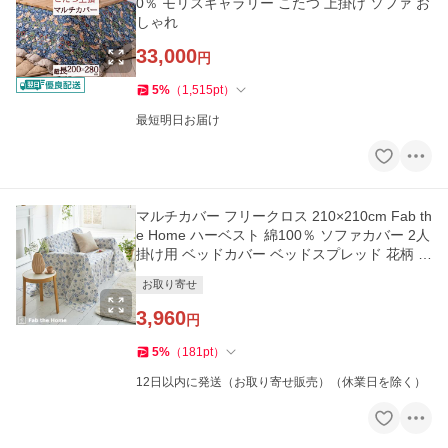
0％ モリスギャラリー こたつ 上掛け ソファ お
しゃれ
33,000
円
5
%
（
1,515
pt
）
最短明日お届け
マルチカバー フリークロス 210×210cm Fab th
e Home ハーベスト 綿100％ ソファカバー 2人
掛け用 ベッドカバー ベッドスプレッド 花柄 北
欧 ファブザホー
お取り寄せ
3,960
円
5
%
（
181
pt
）
12日以内に発送（お取り寄せ販売）（休業日を除く）