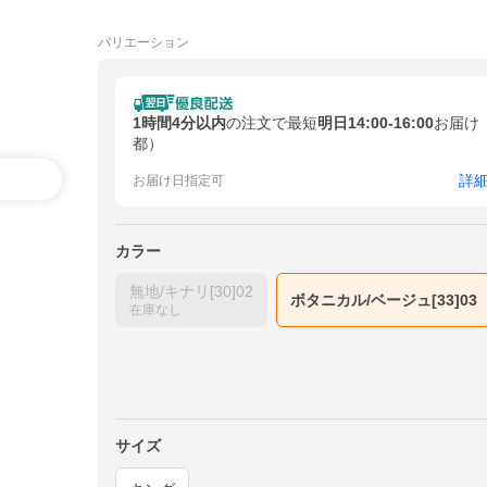
バリエーション
1時間4分以内
の注文で最短
明日14:00-16:00
お届け
都）
詳
お届け日指定可
カラー
無地/キナリ[30]02
ボタニカル/ベージュ[33]03
在庫なし
サイズ