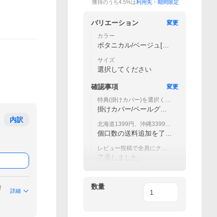
獲得のうち4.5%は
利用先・期間限定
バリエーション
変更
カラー
ボタニカル/ベージュ[33]
03
サイズ
選択してください
確認事項
変更
特典(掛けカバー)を選択くだ
さい
掛けカバー/ペールグリ
ーン[531]
内訳
北海道1399円、沖縄3399円
別途送料が掛かります。
個口数の送料追加を了承
しました
レビュー投稿で全員にクー
ポンプレゼント！
了承しました。
数量
付
詳細