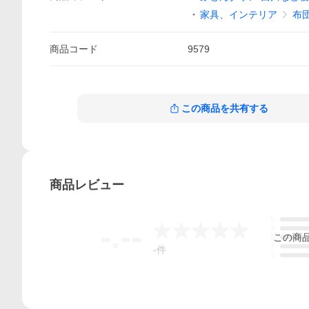
家具、インテリア
布
商品
コード
9579
この商品を共有する
商品
レビュー
5
-.--
4
この
商
3
2
-
件
1