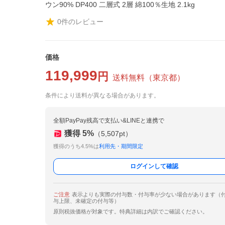
ウン90% DP400 二層式 2層 綿100％生地 2.1kg
0
件のレビュー
価格
119,999
円
送料無料
（
東京都
）
条件により送料が異なる場合があります。
全額PayPay残高で支払い&LINEと連携で
獲得
5
%
（
5,507
pt）
獲得のうち4.5%は
利用先・期間限定
ログインして確認
ご注意
表示よりも実際の付与数・付与率が少ない場合があります（
与上限、未確定の付与等）
原則税抜価格が対象です。特典詳細は内訳でご確認ください。