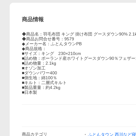
商品情報
◆商品名：羽毛布団 キング 掛け布団 グースダウン90% 2.1k
◆商品お問合せ番号：9579
◆メーカー名：ふとんタウンPB
◆商品規格：
■サイズ：キング 230×210cm
■詰め物：ポーランド産ホワイトグースダウン90％フェザー
■詰め物量：2.1kg
■オゾン加工
■ダウンパワー400
■側生地：綿100％
■キルト：二層式キルト
■製品重量：約4.2kg
■日本製
商品
カテゴリ
ふとんタウン 西川など