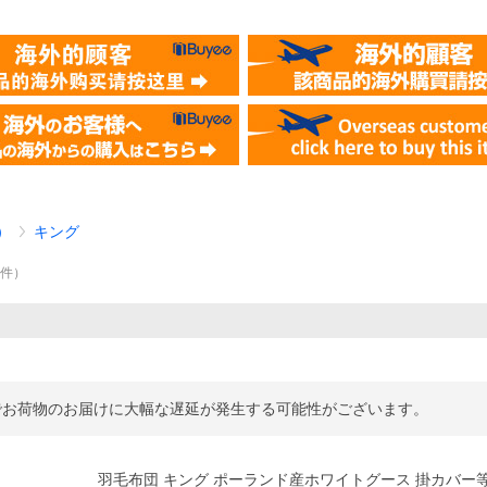
）
キング
9
件
）
でお荷物のお届けに大幅な遅延が発生する可能性がございます。
羽毛布団 キング ポーランド産ホワイトグース 掛カバー