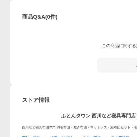
商品Q&A
(
0
件)
この
商品
に関する
ストア情報
ふとんタウン 西川など寝具専門店
西川など寝具布団専門 羽毛布団・敷き布団・マットレス・組布団セット・