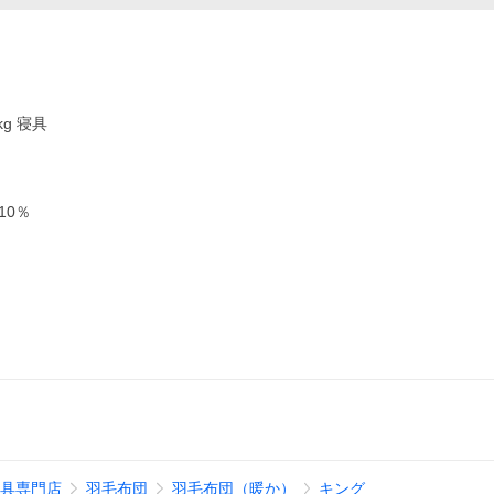
g 寝具
10％
寝具専門店
羽毛布団
羽毛布団（暖か）
キング