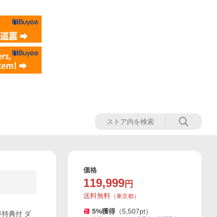
価格
119,999
円
送料無料
（
東京都
）
5
%獲得
（
5,507
pt）
等特典付 ダ