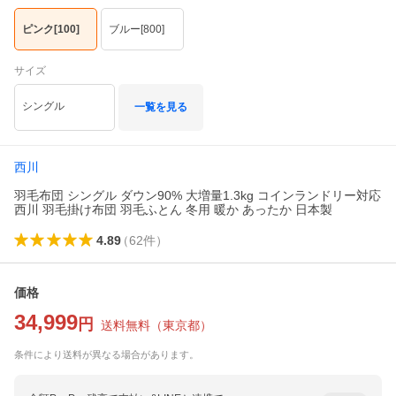
ピンク[100]
ブルー[800]
サイズ
シングル
一覧を見る
西川
羽毛布団 シングル ダウン90% 大増量1.3kg コインランドリー対応
西川 羽毛掛け布団 羽毛ふとん 冬用 暖か あったか 日本製
4.89
（
62
件
）
価格
34,999
円
送料無料
（
東京都
）
条件により送料が異なる場合があります。