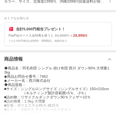
カラー、サイズ、北海道1399円、沖縄3399円別途送料が掛かり
おトクなお知らせ
合計5,000円相当プレゼント！
34,999
29,999
PayPayカード入会特典を使うと
円
円
うち2,000円相当は利用先・期間限定。他条件あり
商品情報
◆商品名：羽毛布団 シングル 掛け布団 西川 ダウン90% 大増量1.
3kg
◆商品お問合せ番号：7462
◆メーカー名：西川株式会社
◆商品規格：
■サイズ：シングルロングサイズ（シングルサイズ）150×210cm
（キルティング製許容範囲+5％、-3％）
■詰め物：リサイクルダックダウン90％フェザー10％
■詰め物量：1.3kg 大増量
■生地：ポリエステル85％ 綿15％
■キルト：3×6マス テトラシールドキルト
■コインランドリー対応