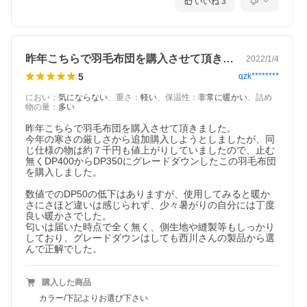
いいね
3
厳選ダウン使用
昨年こちらで羽毛布団を購入させて頂きま…
2022/1/4
5
qzk********
西川厳選ダウン90％
におい
：
気にならない
、
重さ
：
軽い
、
保温性
：
非常に暖かい
、
詰め
物の量
：
多い
しっかり厳選されたダウン90％を使用しています。
昨年こちらで羽毛布団を購入させて頂きました。

今年の寒さの厳しさから追加購入しようとしましたが、同
じ仕様の物は約７千円も値上がりしていましたので、止む
無くDP400からDP350にグレードダウンしたこの羽毛布団
を購入しました。

数値でのDP50の低下はありますが、使用してみると暖か
さにさほど違いは感じられず、少々暑がりの自分には丁度
良い暖かさでした。

匂いは届いた時点で全く無く、側生地や縫製等もしっかり
しており、グレードダウンはしても西川さんの製品から選
んで正解でした。
購入した商品
カラー/下記よりお選び下さい