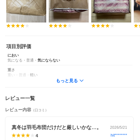
※値上げは限定数量に達した場合、
前倒しになる可能性があります。
項目別評価
におい
気になる
・
普通
・
気にならない
重さ
重い
・
普通
・
軽い
もっと見る
レビュー一覧
レビュー内容
（口コミ）
真冬は羽毛布団だけだと厳しいかな…。
2026/5/21
4
hit********