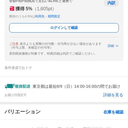
全額PayPay残高で支払い&LINEと連携で
内訳
獲得
5
%
（
1,605
pt）
獲得のうち4.5%は
利用先・期間限定
ログインして確認
ご注意
表示よりも実際の付与数・付与率が少ない場合があります
詳細
（付与上限、未確定の付与等）
原則税抜価格が対象です。特典詳細は内訳でご確認ください。
条件達成でおトク
東京都は最短8/9（日）14:00-16:00の間でお届け
詳細を見る
お届け日指定可
バリエーション
在庫を確認