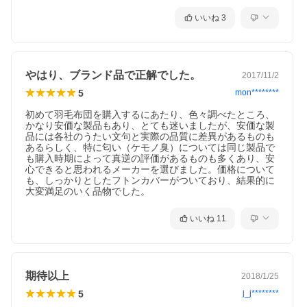
いいね
3
やはり、ブランド品で正解でした。
2017/11/2
5
mon********
初めて羽毛布団を購入するにあたり、色々調べたところ、
かなり安価な製品もあり、とても迷いましたが、安価な製
ダウン洗浄から製品仕上げまで、しっかり日本製
品には各社のうたい文句と実際の品質に差異があるものも
この商品は日本国内で製品化された羽毛ふとんです。
あるらしく、特に匂い（ケモノ臭）については同じ製品で
西川独自のダウン加工でふわふわの清潔なダウンに、
も購入時期によって真逆の評価があるものも多くあり、安
心できると思われるメーカーを選びました。価格について
縫製も国内、丁寧に仕立てられた日本製です。安心し
も、しっかりとしたフトンカバーがついており、結果的に
てお使い頂けます。
大変満足のいく品物でした。
いいね
11
200g増量！ふっくら1.3kg
期待以上
2018/1/25
5
j_j********