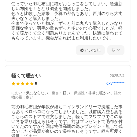
使っていた羽毛布団に猫がおしっこをしてしまい、急遽新
しい布団を！となり調査を開始しました。

色々と比較した結果、予算の都合もあり、西川のなら大丈
夫かな？と購入しました。

今まで使っていた物が、ずっと前に丸八で購入したかなり
高価な物で、羽毛の量もずっと多いので心配でしたが、軽
くて暖かくて全く問題ありませんでした。快適に使わせて
もらっています。機会があればまた利用したいです。
いいね
11
上質ダウンをたっぷり200g増量！
軽くて暖かい
2025/2/4
高品質なダウンを大増量1.3kg使用しました。ダウンパ
5
oxv********
ワーの高い羽毛は、詰め物量を少なくしての販売もあ
る中、大増量200g！ふくよかなボリュームと暖かさを
におい
：
気にならない
、
重さ
：
軽い
、
保温性
：
非常に暖かい
、
詰め
長くお楽しみいただけます。
物の量
：
多い
前の羽毛布団が年数が経ちコインランドリーで洗濯した事
西川リサイクルプロジェクト
もありペロペロになってしまいました。以前購入歴もある
地球資源に対する尊敬の念を表す「もったいない」は
こちらのストアで注文しました。軽くてフワフワでこの寒
い冬を乗り越えられそうです。前はプレゼントで毛布が付
日本の文化から生まれた世界に通じる美しい言葉で
いてたのですが今回は物価高騰の為かプレゼント無しで残
す。西川のネットワークを活用し、新しくきれいに生
念でしたが品質が良いので長持ちしそうです。柄も可愛く
まれ変わった環境に優しい羽毛ふとんです。
満足してます。