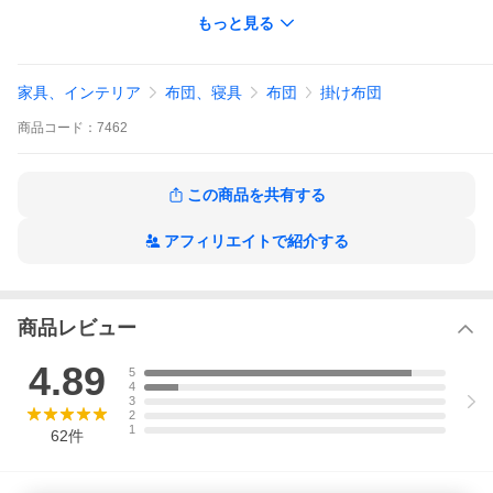
■8ヶ所ループ付き
もっと見る
■製品重量：約2.1kg
■日本製
※お知らせ
家具、インテリア
布団、寝具
布団
掛け布団
2025年08月19日
商品入替に伴い、仕様が変更になりました。
商品
コード：
7462
商品詳細につきましては商品説明にございます。
この商品を共有する
アフィリエイトで紹介する
商品レビュー
4.89
5
4
3
2
1
62
件