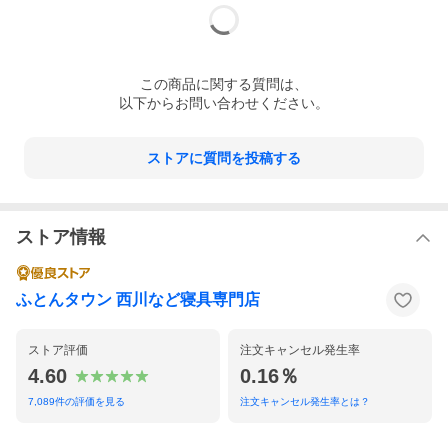
この
商品
に関する質問は、
以下からお問い合わせください。
ストアに質問を投稿する
ストア情報
コインランドリーで洗えます！
ふとんタウン 西川など寝具専門店
こちらの羽毛布団は、ご家庭の洗濯機でのお洗濯はで
きませんが、コインランドリーでお洗濯＆乾燥ができ
ストア評価
注文キャンセル発生率
ます。
4.60
0.16％
オフシーズン前後のお手入れやうっかり汚れてしまっ
た時でも安心です。
7,089
件の評価を見る
注文キャンセル発生率とは？
※ランドリーによっては使用方法が異なる場合がござ