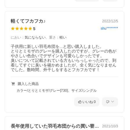
軽くてフカフカ♪
2022/12/5
5
shu********
におい
：
気にならない
、
重さ
：
軽い
子供用に新しい羽毛布団を...と思い購入しました。

とりとミモザのグレーを購入したのですが、グレーの色が
やさしい色合いでデザインも可愛らしかったです。

臭いについて記載されている方もいらっしゃったので、到
着してすぐに臭いを確かめましたが、全く気になりません
でした。数時間、外干しをするとフカフカです！
購入した商品
カラー/とりとミモザ/グレー[730]、サイズ/シングル
ダウンのふくらみを助ける軽量生地。
いいね
0
綿混の軽量生地を使用。合繊素材のみの生地と比べ、
ムレ感を軽減しつつ、軽さを追求しました。軽い生地
を使うことによって、ノンストレスな眠りに。また、
羽毛ものびのびとふくらむことができます。
長年使用していた羽毛布団からの買い替え…
2021/10/3