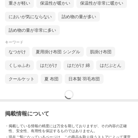
重さが軽い
保温性が暖かい
保温性が非常に暖かい
においが気にならない
詰め物の量が多い
詰め物の量が非常に多い
キーワード
なつがけ
夏用掛け布団 シングル
肌掛け布団
くしゅふわ
はだがけ
はだがけ 綿
はだぶとん
クールケット
夏 布団
日本製 羽毛布団
掲載情報について
・掲載している情報の精度には万全を期しておりますが、その内容の正確
性、安全性、有用性を保証するものではありません。
・現在ご覧になっているページは、この
商品
を取り扱うストアによって運営