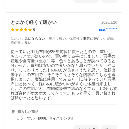
とにかく軽くて暖かい
2026/1/26
5
mas********
におい
：
気にならない
、
重さ
：
軽い
、
保温性
：
非常に暖かい
、
詰め
物の量
：
多い
使っていた羽毛布団が25年前位に買ったもので、重いし、
ちょっと丈が短いので、買い替える事にしました。羽毛の
産地や含有量（重さ）等、色々とあることが調べてみると
分かった。最初は安いので良いかなと思っていたが、やは
り、しっかりとしたものの方が良さそうだと思い、信頼出
来る西川の布団で、そこそこ良さそうな内容のこちらを選
択しました。実際に使用してみると、以前使っていた羽毛
布団と比べて、軽いのに暖かいのがすぐに体感出来まし
た。この布団だと、布団乾燥機で温めなくても、1,2分もす
れば身体がホカホカしてきます。もっと早く、買い替えれ
ば良かったと思います。
購入した商品
カラー/ブルー[800]、サイズ/シングル