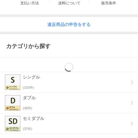
いますので、必ず店内の使用方法をご確認下さい。
支払い方法
送料について
販売条件
・取り扱い表示
違反
商品の
申告をする
カテゴリから探す
シングル
(
103
件)
ダブル
(
48
件)
セミダブル
(
37
件)
・お洗濯お手入れの際は、必ず洗濯表示をご確認の上