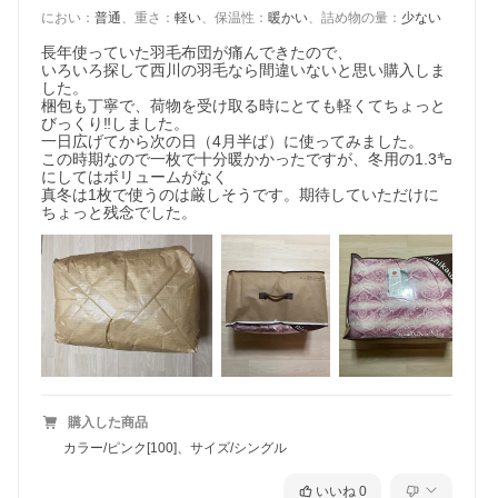
におい
：
普通
、
重さ
：
軽い
、
保温性
：
暖かい
、
詰め物の量
：
少ない
長年使っていた羽毛布団が痛んできたので、

いろいろ探して西川の羽毛なら間違いないと思い購入しま
した。

梱包も丁寧で、荷物を受け取る時にとても軽くてちょっと
びっくり‼︎しました。

一日広げてから次の日（4月半ば）に使ってみました。

この時期なので一枚で十分暖かかったですが、冬用の1.3㌔
にしてはボリュームがなく

真冬は1枚で使うのは厳しそうです。期待していただけに
ちょっと残念でした。
購入した商品
カラー/ピンク[100]、サイズ/シングル
いいね
0