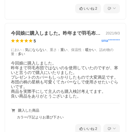
毛の片寄りもしにくい構造となっています。
いいね
2
暖かさを逃さない立体キルト
ダウンのふんわり感をずっと維持できるマチ付きキル
トで縫製。ダウンを最大限に生かす立体キルト。表生
地と裏生地の間にマチ布を入れて箱型にし、その中に
今回娘に購入しました。昨年まで羽毛布団…
2021/9/3
羽毛を充填するため、羽毛が入ってない部分がなくな
5
sma********
り保温力を高めます。
におい
：
気にならない
、
重さ
：
重い
、
保温性
：
暖かい
、
詰め物の
量
：
多い
軽量でやわらかな綿混の側生地
今回娘に購入しました。

昨年まで羽毛布団ではないのを使用していたのですが、寒
いと言うので購入にいたりました。

プレゼントのカバーもしっかりしたもので大変満足です。

布団の柄の星柄も可愛くてカバーなしで使用させたいぐら
いです。

商品を実際手にして主人のも購入検討考えてます。

良い商品をありがとうございました。
購入した商品
カラー/下記よりお選び下さい
いいね
2