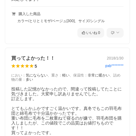
厳しい品質基準によるダウンの洗浄・
購入した商品
カラー/とりとミモザ/ベージュ[300]、サイズ/シングル
検査
いいね
0
業界基準2倍をクリアした西川の清潔な羽毛
原毛にはニオイの元となる油脂分や不純物がありま
す。西川では、厳しい基準に基づいて良質な水と洗剤
買ってよかった！！
2018/1/30
で何度も洗浄を繰り返します。業界基準の2倍の長さ1
000mm透視度計でチェックしながら、洗った水が透き
5
pxb********
通るまで洗浄します。西川株式会社の高い品質基準と
におい
：
気にならない
、
重さ
：
軽い
、
保温性
：
非常に暖かい
、
詰め
伝統の技術で、気になる羽毛のニオイを より少なく、
物の量
：
多い
清潔に仕上げました。
投稿した記憶がなかったので、間違って投稿してたことに
気づきました。大変申し訳ありませんでした。

訂正します。

暖かさを逃がさないキルト仕様
とてもふかふかですごく温かいです。真冬でもこの羽毛布
団と綿毛布で十分温かかったです。

テトラシールドキルトでぽかぽか
重い布団に毛布を二枚重ねて寝るのが嫌で、羽毛布団を購
入しましたが、この値段でこの品質はお値打ちもので
お洗濯後も乾きやすい『テトラシールドキルト』を採
す！！

用。体に当たる縫い目が少ないため、熱を逃がさず羽
買ってよかったです。