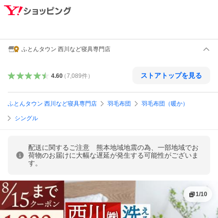
ふとんタウン 西川など寝具専門店
ストアトップを見る
4.60
（
7,089
件
）
ふとんタウン 西川など寝具専門店
羽毛布団
羽毛布団（暖か）
シングル
配送に関するご注意 熊本地域地震の為、一部地域でお
荷物のお届けに大幅な遅延が発生する可能性がございま
す。
1
/
10