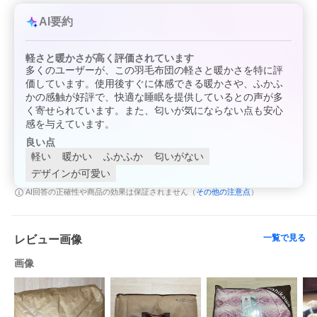
AI要約
軽さと暖かさが高く評価されています
多くのユーザーが、この羽毛布団の軽さと暖かさを特に評
価しています。使用後すぐに体感できる暖かさや、ふかふ
かの感触が好評で、快適な睡眠を提供しているとの声が多
く寄せられています。また、匂いが気にならない点も安心
感を与えています。
良い点
軽い
暖かい
ふかふか
匂いがない
-価格改定のご案内-
デザインが可愛い
その他の注意点
AI回答の正確性や商品の効果は保証されません（
）
こちらの商品は
2026年8月19日より
一覧で見る
レビュー画像
現在表示価格→ 36,999 円(税込)
画像
に
値上げ予定