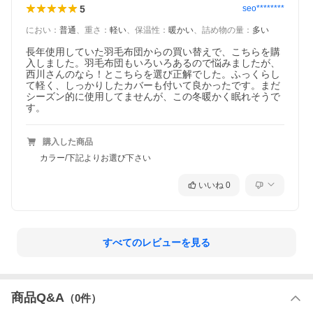
ダウンプルーフ加工＆目詰みしっかり、安心。
5
seo********
こちらの羽毛布団は、生地の細かい穴をつぶす「ダウ
におい
：
普通
、
重さ
：
軽い
、
保温性
：
暖かい
、
詰め物の量
：
多い
ンプルーフ加工」はもちろん、長年使っていって加工
の効果が薄れてきたときのため、生地の目をぎゅっと
長年使用していた羽毛布団からの買い替えで、こちらを購
詰ませて、ダウンの通る隙間を作らないよう作られて
入しました。羽毛布団もいろいろあるので悩みましたが、
西川さんのなら！とこちらを選び正解でした。ふっくらし
います。ずっと快適に使える、工夫の一つです。
て軽く、しっかりしたカバーも付いて良かったです。まだ
シーズン的に使用してませんが、この冬暖かく眠れそうで
す。
お取り扱い方法
購入した商品
カラー/下記よりお選び下さい
いいね
0
すべてのレビューを見る
商品Q&A
（
0
件）