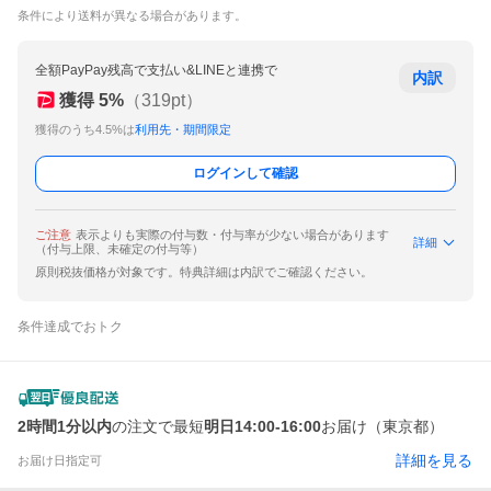
条件により送料が異なる場合があります。
全額PayPay残高で支払い&LINEと連携で
内訳
獲得
5
%
（
319
pt）
獲得のうち4.5%は
利用先・期間限定
ログインして確認
ご注意
表示よりも実際の付与数・付与率が少ない場合があります
詳細
（付与上限、未確定の付与等）
原則税抜価格が対象です。特典詳細は内訳でご確認ください。
条件達成でおトク
2時間1分以内
の注文で最短
明日14:00-16:00
お届け（東京都）
詳細を見る
お届け日指定可