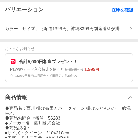
バリエーション
在庫を確認
カラー、サイズ、北海道1399円、沖縄3399円別途送料が掛かり
おトクなお知らせ
合計5,000円相当プレゼント！
6,999
1,999
PayPayカード入会特典を使うと
円
円
うち2,000円相当は利用先・期間限定。他条件あり
商品情報
◆商品名：西川 掛け布団カバー クィーン 掛けふとんカバー 綿混
生地
◆商品お問合せ番号：56283
◆メーカー名：西川株式会社
◆商品規格：
■サイズ：クイーン 210×210cm
■素材：ポリエステル65％ 綿35％