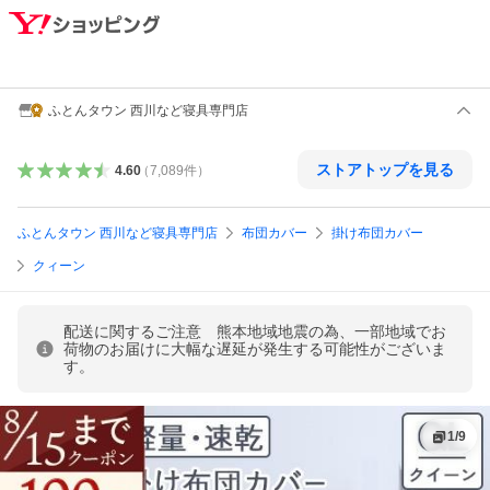
ふとんタウン 西川など寝具専門店
ストアトップを見る
4.60
（
7,089
件
）
ふとんタウン 西川など寝具専門店
布団カバー
掛け布団カバー
クィーン
配送に関するご注意 熊本地域地震の為、一部地域でお
荷物のお届けに大幅な遅延が発生する可能性がございま
す。
1
/
9