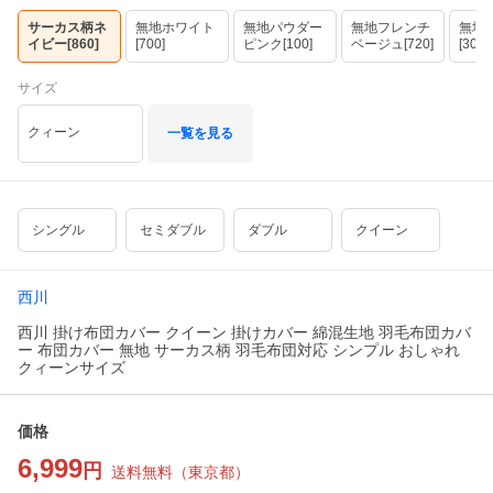
サーカス柄ネ
無地ホワイト
無地パウダー
無地フレンチ
無地
イビー[860]
[700]
ピンク[100]
ベージュ[720]
[300]
サイズ
クィーン
一覧を見る
シングル
セミダブル
ダブル
クイーン
西川
西川 掛け布団カバー クイーン 掛けカバー 綿混生地 羽毛布団カバ
ー 布団カバー 無地 サーカス柄 羽毛布団対応 シンプル おしゃれ
クィーンサイズ
価格
6,999
円
送料無料
（
東京都
）