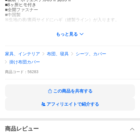
■8ヶ所ヒモ付き
■全開ファスナー
■中国製
※生地の表/裏両サイドにハギ（縫製ライン）が入ります。
※西川産業(東京西川)・西川リビング・京都西川が統合され『西川
もっと見る
株式会社』になりました。
家具、インテリア
布団、寝具
シーツ、カバー
掛け布団カバー
商品
コード：
56283
この商品を共有する
アフィリエイトで紹介する
商品レビュー