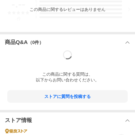
-.--
5
4
この
商品
に関するレビューはありません
3
2
1
-
件
商品Q&A
（
0
件）
その他サイズのご案内
ジュニア
シングル
セミダブル
135×185cm
150×210cm
175×210cm
ダブル
クイーン
この
商品
に関する質問は、
190×210cm
210×210cm
以下からお問い合わせください。
ストアに質問を投稿する
ストア情報