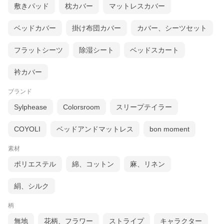
敷きパッド
枕カバー
マットレスカバー
吸湿性が高く、一年中さらっと快適な綿100％生地！
季節を問わずお使いいただける、綿100％・平織り生
ベッドカバー
掛け布団カバー
カバー、シーツセット
地を使用。 直接肌にふれるものだからこそ、こだわり
たいポイント！吸湿性が高く、さらっとしたムレ感を
フラットシーツ
除湿シート
ベッドスカート
感じにくい心地よさが続きます。
衿カバー
2.カバーのサイズを選択！
ブランド
お昼寝敷き布団カバー/サイズオーダー対応
Sylphease
Colorsroom
スリープテイラー
・横（60〜100cm）×縦（100〜150cm）
細かくご指定が可能！注文フォームからサイズをお選
びいただけます。
COYOLI
ベッドアンドマットレス
bon moment
※選択肢にないサイズをご希望の場合は注文フォーム
の通信欄（備考欄）へ記載して下さい。（例/87×148c
素材
m）
ポリエステル
綿、コットン
麻、リネン
マジックテープ・アメリカンホックをご選択のお客様
絹、シルク
へ
横幅90cmまで
のサイズは対応可能でございますが、そ
柄
れより大きなサイズはお作りできませんので、ご注文
の際にご確認くださいませ。
無地
花柄、フラワー
ストライプ
キャラクター