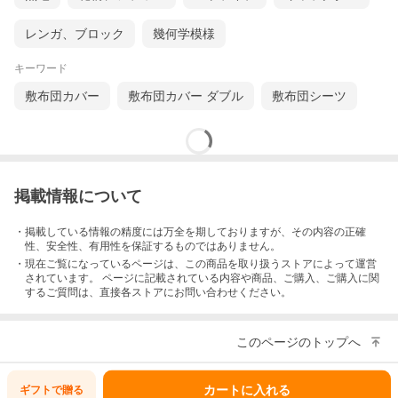
3.カバーの留め具を選択！
レンガ、ブロック
幾何学模様
キーワード
敷布団カバー
敷布団カバー ダブル
敷布団シーツ
掲載情報について
・掲載している情報の精度には万全を期しておりますが、その内容の正確
性、安全性、有用性を保証するものではありません。
・現在ご覧になっているページは、この
商品
を取り扱うストアによって運営
されています。 ページに記載されている内容
や商品、ご購入
、ご購入に関
するご質問は、直接各ストアにお問い合わせください。
このページのトップへ
カートに入れる
ギフトで
贈る