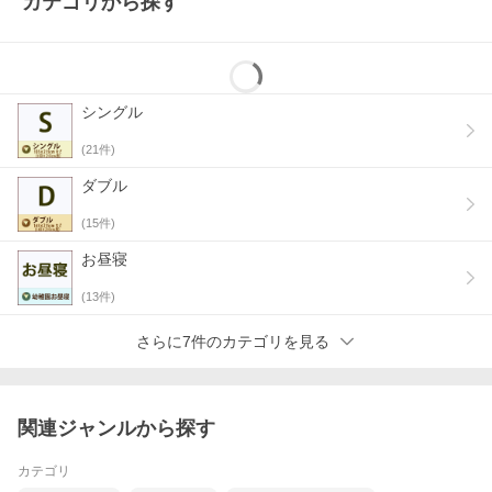
カテゴリから探す
保育園や幼稚園の指定サイズに合わせて
選べる形状＆サイズオーダー対応！
大切なお子様が使うものだから、
シングル
素材の気持ちよさと
安心の日本製にこだわりました！
(
21
件)
ダブル
簡単5ステップでサイズオーダー！
(
15
件)
5つの項目を欲しい仕様でオーダー！注文したらあと
お昼寝
は待つだけで、ご希望のカバーを心を込めてお届けし
ます！
(
13
件)
1.綿100％！当店限定デザイン
さらに7件のカテゴリを見る
2.カバーのサイズ
3.カバーの留め具
4.カバー開閉口の縫込み
5.お名前タグ
関連ジャンルから探す
1.綿100％！当店限定デザイン
カテゴリ