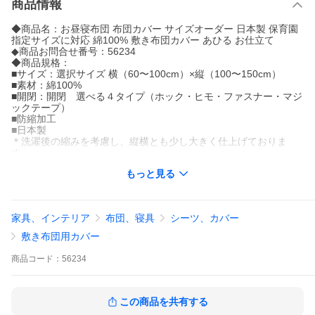
商品情報
◆商品名：お昼寝布団 布団カバー サイズオーダー 日本製 保育園
指定サイズに対応 綿100% 敷き布団カバー あひる お仕立て
◆商品お問合せ番号：56234
◆商品規格：
■サイズ：選択サイズ 横（60〜100cm）×縦（100〜150cm）
■素材：綿100%
■開閉：開閉 選べる４タイプ（ホック・ヒモ・ファスナー・マジ
ックテープ）
■防縮加工
■日本製
＊洗濯後の縮みを考慮し、縦横とも少し大きく仕上げておりま
す。
＊できる限りご希望の指定サイズで製作しておりますが、手作業
もっと見る
となる為許容範囲がございます。ご了承下さい。
■オーダー商品につきご注文後の変更やキャンセル、また、お客様
のご都合による返品交換はお受けできません。何卒ご了承下さい
ませ。
家具、インテリア
布団、寝具
シーツ、カバー
◆在庫状況
敷き布団用カバー
お仕立て[約12日後]出荷可
商品
コード：
56234
◆入荷待ちについて
お取寄せ商品・お仕立て商品は「入荷待ち」表示となります。
ご注文受付後、メーカーより取寄せを致しましてからの、商品入
荷後の発送となります。
この商品を共有する
在庫状況につきましては、上記をご覧ください。