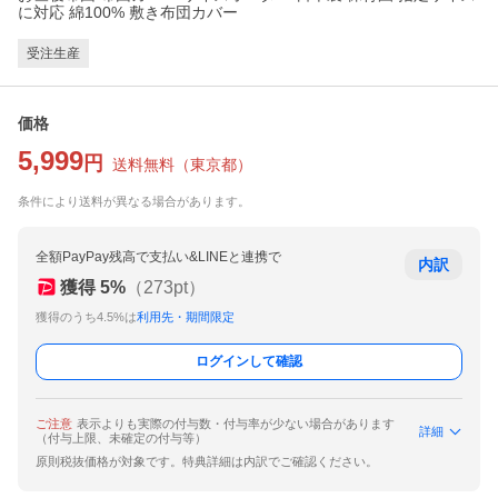
に対応 綿100% 敷き布団カバー
受注生産
価格
5,999
円
送料無料
（
東京都
）
条件により送料が異なる場合があります。
全額PayPay残高で支払い&LINEと連携で
内訳
獲得
5
%
（
273
pt）
獲得のうち4.5%は
利用先・期間限定
ログインして確認
ご注意
表示よりも実際の付与数・付与率が少ない場合があります
詳細
（付与上限、未確定の付与等）
原則税抜価格が対象です。特典詳細は内訳でご確認ください。