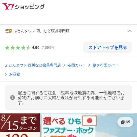
ふとんタウン 西川など寝具専門店
ストアトップを見る
4.60
（
7,089
件
）
ふとんタウン 西川など寝具専門店
布団カバー
敷き布団カバー
お昼寝
配送に関するご注意 熊本地域地震の為、一部地域でお
荷物のお届けに大幅な遅延が発生する可能性がございま
す。
1
/
9