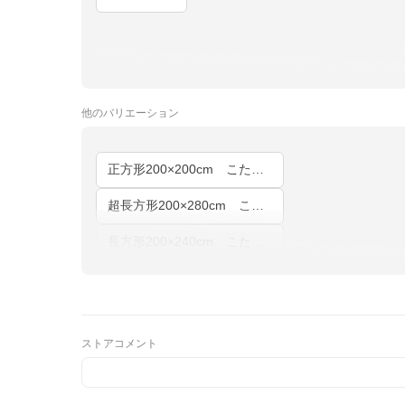
他の
バリエーション
正方形200×200cm こたつ布団
超長方形200×280cm こたつ布団
長方形200×240cm こたつ布団
ストアコメント