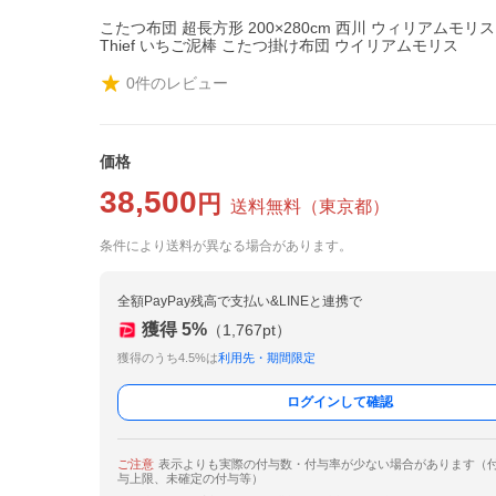
こたつ布団 超長方形 200×280cm 西川 ウィリアムモリス St
Thief いちご泥棒 こたつ掛け布団 ウイリアムモリス
0
件のレビュー
価格
38,500
円
送料無料
（
東京都
）
条件により送料が異なる場合があります。
全額PayPay残高で支払い&LINEと連携で
獲得
5
%
（
1,767
pt）
獲得のうち4.5%は
利用先・期間限定
ログインして確認
ご注意
表示よりも実際の付与数・付与率が少ない場合があります（
与上限、未確定の付与等）