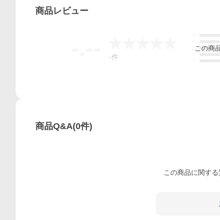
商品
レビュー
5
-.--
4
この
商
3
2
-
件
1
商品Q&A
(
0
件)
この
商品
に関する