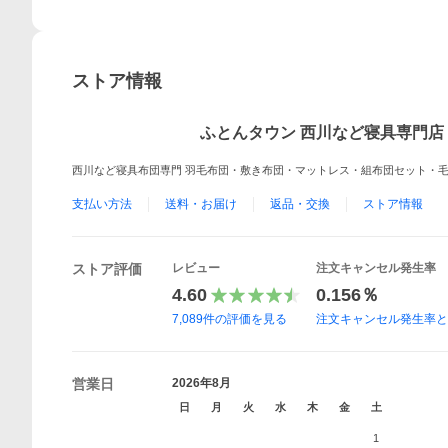
ストア情報
ふとんタウン 西川など寝具専門店
西川など寝具布団専門 羽毛布団・敷き布団・マットレス・組布団セット・
支払い方法
送料・お届け
返品・交換
ストア情報
ストア評価
レビュー
注文キャンセル発生率
4.60
0.156％
7,089
件の評価を見る
注文キャンセル発生率
営業日
2026年8月
日
月
火
水
木
金
土
1