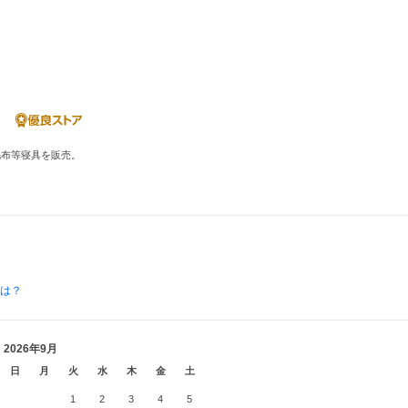
毛布等寝具を販売。
とは？
2026年9月
日
月
火
水
木
金
土
1
2
3
4
5