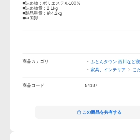
■詰め物：ポリエステル100％
■詰め物量：2.1kg
■製品重量：約4.2kg
■中国製
商品
カテゴリ
ふとんタウン 西川など
家具、インテリア
こ
商品
コード
54187
この商品を共有する