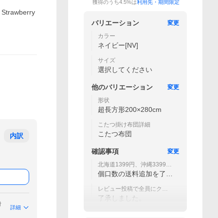
獲得のうち4.5%は
利用先・期間限定
rawberry
バリエーション
変更
カラー
ネイビー[NV]
サイズ
選択してください
他の
バリエーション
変更
形状
超長方形200×280cm
こたつ掛け布団詳細
こたつ布団
内訳
確認事項
変更
北海道1399円、沖縄3399円
別途送料が掛かります。
個口数の送料追加を了承
しました
レビュー投稿で全員にクー
ポンプレゼント！
了承しました。
付
詳細