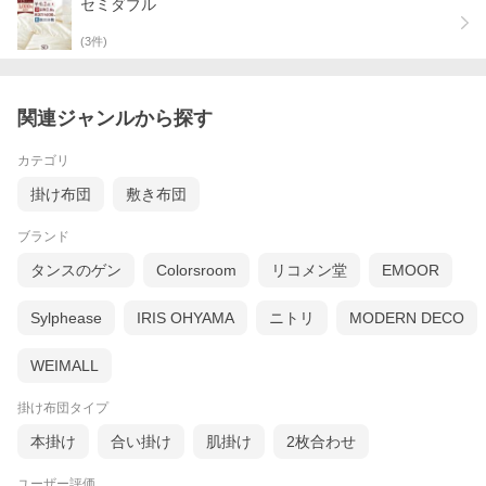
中綿は英国羊毛100％
セミダブル
英国ウールはかさ高性と弾力性に優れたウールです。
(
3
件)
世界の中でも有数の産地である、高品質な英国羊毛10
0％を中綿に使用しました。
しっかり丈夫！心地よい綿100％生地
関連ジャンルから探す
綿100％の側生地を使ったお布団は、吸湿性があり使
用感が断然快適。目詰みの良い生地を使用しています
カテゴリ
から、しっかり丈夫です。
掛け布団
敷き布団
丁寧な縫製でお布団も長持ち
ブランド
ミシン目が粗く簡単な縫製は、お布団が長持ちしませ
んが、この商品はしっかりで縫製しているため丈夫。
タンスのゲン
Colorsroom
リコメン堂
EMOOR
安心して長くお使いいただけます。
Sylphease
IRIS OHYAMA
ニトリ
MODERN DECO
セット内容２．羊毛敷き布団
WEIMALL
巻きわた英国羊毛100％
掛け布団タイプ
英国ウールはかさ高性と弾力性に優れたウールです。
世界の中でも有数の産地である、高品質な英国羊毛10
本掛け
合い掛け
肌掛け
2枚合わせ
0％を中綿に使用しました。
ユーザー評価