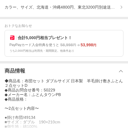
カラー、サイズ、北海道・沖縄4800円、東北3200円別途送料要、
おトクなお知らせ
合計5,000円相当プレゼント！
58,998
53,998
PayPayカード入会特典を使うと
円
円
うち2,000円相当は利用先・期間限定。他条件あり
商品情報
◆商品名：布団セット ダブルサイズ 日本製 羊毛掛け敷きふとん
２点セットD
◆商品お問合せ番号：50229
◆メーカー名：ふとんタウンPB
◆商品規格：
〜2点セット内容〜
●掛け布団/49134
■サイズ：ダブル 190×210cm
■側生地：綿100%