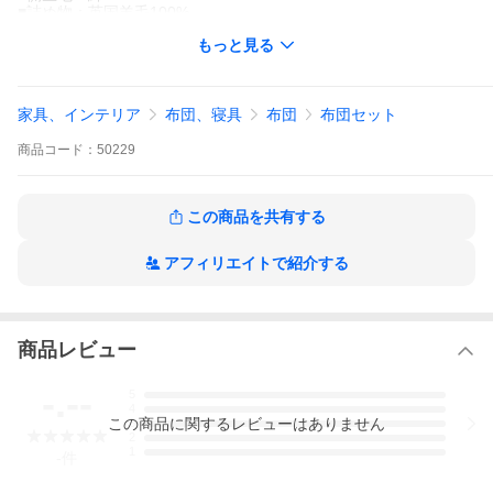
■詰め物：英国羊毛100%
■詰め物量：約3.0kg
もっと見る
■製品重量：約4.1kg
■日本製
■ふとんタウンPB
家具、インテリア
布団、寝具
布団
布団セット
●敷き布団/6200
商品
コード：
50229
■サイズ：ダブルサイズ140×210cm
■巻き綿：英国羊毛100％ 約3.4kg
■中芯：ポリエステル100％（高密度固綿）厚さ約50ミリ 約3.5kg
■詰め物量：約6.9kg
この商品を共有する
■生地：綿100％
■製品重量：約7.7kg
■日本製
アフィリエイトで紹介する
■ふとんタウンPB
★お取り寄せ商品は、お客様のご都合による返品・交換はお受け
出来ません。あらかじめご了承下さいませ。
※お知らせ
商品レビュー
2025年2月3日
商品変更に伴い内容が変更になりました。
-.--
5
商品詳細につきましては商品説明にございます。
4
この
商品
に関するレビューはありません
3
2
1
-
件