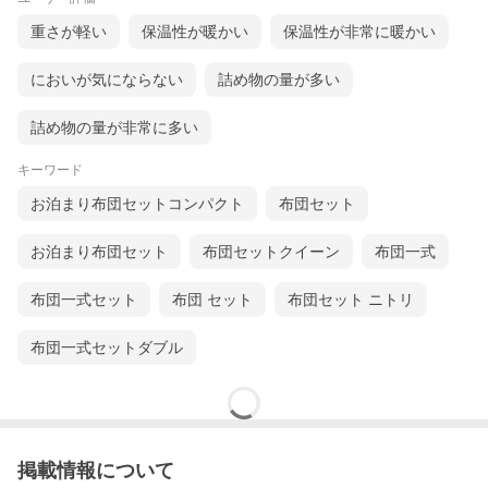
重さが軽い
保温性が暖かい
保温性が非常に暖かい
においが気にならない
詰め物の量が多い
詰め物の量が非常に多い
キーワード
お泊まり布団セットコンパクト
布団セット
お泊まり布団セット
布団セットクイーン
布団一式
布団一式セット
布団 セット
布団セット ニトリ
布団一式セットダブル
中芯に高密度タイプの固綿を使用
高密度固綿を中芯に使用することで、耐久性もあり、
掲載情報について