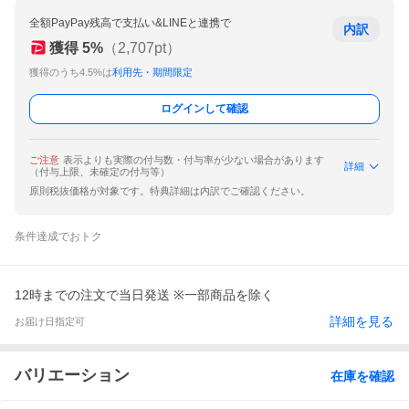
全額PayPay残高で支払い&LINEと連携で
内訳
獲得
5
%
（
2,707
pt）
獲得のうち4.5%は
利用先・期間限定
ログインして確認
ご注意
表示よりも実際の付与数・付与率が少ない場合があります
詳細
（付与上限、未確定の付与等）
原則税抜価格が対象です。特典詳細は内訳でご確認ください。
条件達成でおトク
12時までの注文で当日発送 ※一部商品を除く
詳細を見る
お届け日指定可
バリエーション
在庫を確認