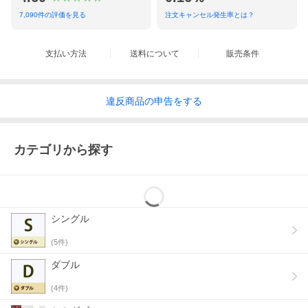
7,090
件の評価を見る
注文キャンセル発生率とは？
ウールの力で使い心地快適！羊毛布団セット
支払い方法
送料について
販売条件
【安心品質の日本製。うれしいお手頃価格の商品！】
・英国羊毛100％を使用した掛け布団。
・巻き綿ウール使用、固綿敷き布団。
違反
商品の
申告をする
・羽毛布団が苦手な方におすすめです。
・お手ごろ価格で来客用布団としても人気！
・シンプルな無地のセット
・安心品質、国内メーカーの日本製。
カテゴリから探す
セット内容１．羊毛掛け布団
ウール綿ならではの爽やかな使用感。
シングル
羊毛は、寝具素材の中でも、吸湿・放湿性に優れた優
等生。
(
5
件)
1年通じて毎日お使いいただくものですから、吸放湿
ダブル
はとっても重要になってきます。夏はカラっと冬は暖
か。羽毛が苦手な方にもおすすめ
(
4
件)