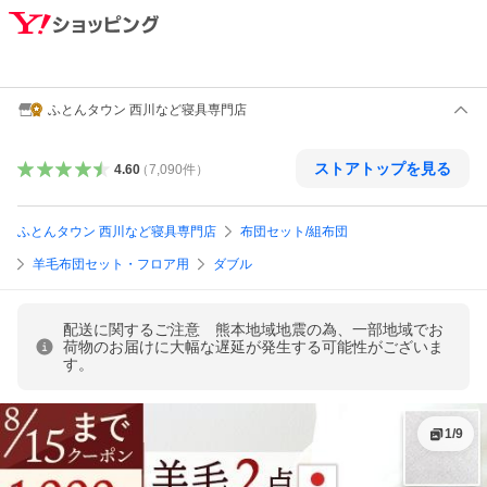
ふとんタウン 西川など寝具専門店
ストアトップを見る
4.60
（
7,090
件
）
ふとんタウン 西川など寝具専門店
布団セット/組布団
羊毛布団セット・フロア用
ダブル
配送に関するご注意 熊本地域地震の為、一部地域でお
荷物のお届けに大幅な遅延が発生する可能性がございま
す。
1
/
9